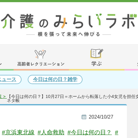
ニュース
今日は何の日？雑学
 >
【今日は何の日？】10月27日＝ホームから転落した小4女児を担任女
ネタ帳
2024/10/27
#京浜東北線
#人命救助
#今日は何の日？
#