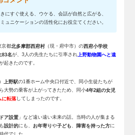
部コメント
ときにすぐ使える、ウケる、会話が自然と広がる、
コミュニケーションの活性化にお役立てください。
東京都
（現・府中市）の
北多摩郡西府村
西府小学校
が、3人の先生たちに引率され
生83名
上野動物園へと遠
が起きたのです。
）
の1番ホーム中央口付近で、同小生徒たちが
上野駅
ら大勢の乗客が上がってきたため、同小
4年2組の女児
してしまったのです。
ムに転落
」など遠い遠い未来の話。当時の人が集まる
ドア設置
も
にも、
や
、
に
設計的
お年寄り
子ども
障害を持った方
時代でした。