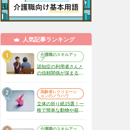
人気記事ランキング
介護職のスキルアッ
プ
認知症の利用者さんと
の信頼関係が深まる声
かけのコツ10選｜認知
症ケアの現場から
高齢者レクリエーシ
（22）
ョンのノウハウ
立体の折り紙15選！一
枚で簡単な動物や箱、
インテリアになる作品
まで
介護職のスキルアッ