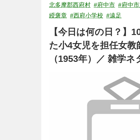
北多摩郡西府村
#府中市
#府中
綬褒章
#西府小学校
#遠足
【今日は何の日？】1
た小4女児を担任女教
（1953年）／ 雑学ネ