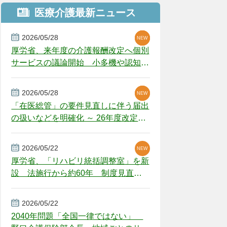
医療介護最新ニュース
2026/05/28
NEW
NEW
NEW
厚労省、来年度の介護報酬改定へ個別
サービスの議論開始 小多機や認知症
GH、厳しい経営環境に危機感
2026/05/28
NEW
NEW
「在医総管」の要件見直しに伴う届出
の扱いなどを明確化 ～ 26年度改定疑
義解釈
2026/05/22
NEW
厚労省、「リハビリ統括調整室」を新
設 法施行から約60年 制度見直し
視野
2026/05/22
2040年問題「全国一律ではない」