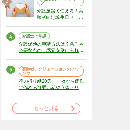
プ
介護施設で使える！高
齢者向け誕生日メッセ
ージの例文と書き方の
ポイント
介護士の常識
介護保険の申請方法は？条件や
必要なもの・認定を受けられな
かった場合の対処法
高齢者レクリエーションのノウ
ハウ
花の折り紙20選！一枚から簡単
に作れる可愛い花や立体・リー
スまで
もっと見る