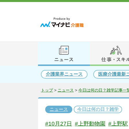
介護業界ニュース
医療介護最新
トップ
>
ニュース
>
今日は何の日？雑学記事一覧
ニュース
今日は何の日？雑学
#10月27日
#上野動物園
#上野駅