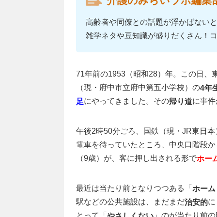
介護のみらいラボ編集
高齢者や同僚との話題が浮かばない
雑学ネタや豆知識が盛りだくさん！
71年前の1953（昭和28）年。この日、
（現・府中市立府中第五小学校）の
4年
にやってきました。その
に事件
足
帰り道
午後2時50分ごろ、国鉄（現・JR東日本
電車を待っていたところ、中央口階段か
（9歳）が、客に押し出される形で
ホー
最近は当たり前となりつつある「
ホーム
駅などの公共施設は、まだまだ
に
治安的
とって「
」のが当たり前の
やさしくない