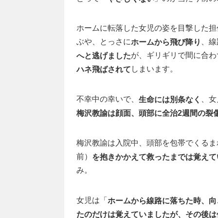
ホームに転落した女児の姿を目撃した担
ぶや、とっさに
、線
ホームから飛び降り
が、ギリギリで間に合わ
へと逃げました
しまいます。
ハネ飛ばされて
不幸中の幸いで、
、女
生命には別条なく
梅沢教諭は顔面、頭部に全治2週間の裂
梅沢教諭は入院中、頭部を包帯でくるま
前）
を抱きかかえて救ったまでは覚えて
み。
女児は「
ホームから線路に落ちた時、向
たのだけは覚えていましたが、その後は