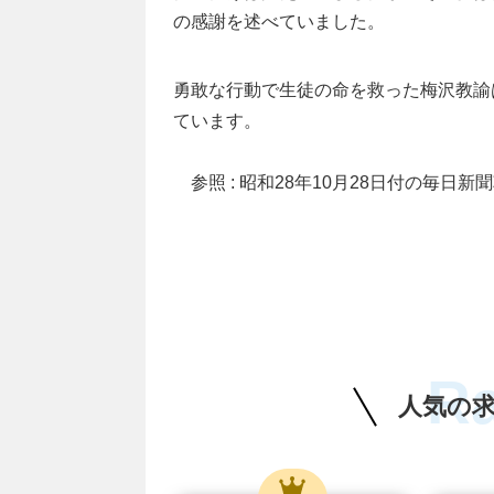
の感謝を述べていました。
勇敢な行動で生徒の命を救った梅沢教諭
ています。
参照 : 昭和28年10月28日付の毎日新
R
人気の