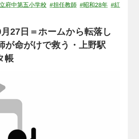
市立府中第五小学校
#担任教師
#昭和28年
#紅
0月27日＝ホームから転落し
師が命がけで救う・上野駅
タ帳