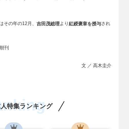
はその年の12月、
より
され
吉田茂総理
紅綬褒章を授与
聞朝刊
文 ／ 高木圭介
anking
求人特集ランキング