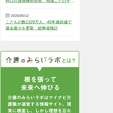
野口介護保険部会長、地域ごとのサー
ビス基盤整備を促す
2026/05/12
こどもの数1329万人、45年連続減で
過去最少を更新 総務省推計