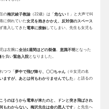
任の
（22歳）は「
」と大声で叫
梅沢綾子教諭
危ない！
路に倒れていた
女児を抱きかかえ、反対側のスペース
ず進入してきた
してしまい、先生も女児も
電車に接触
児は左腕に
。
となった
全治1週間ほどの裂傷
意識不明
を負い
となりました。
傷
緊急入院
れつつ「
（※女児の名
夢中で飛び降り、〇〇ちゃん
」と語るの
いますが、あとは何もわかりませんでした
こうのほうから電車が来たのと、ドンと突き飛ばされ
」と先生へ
何もわからない。梅沢先生は命の恩人です