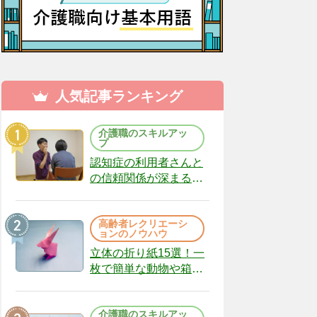
人気記事ランキング
介護職のスキルアッ
プ
認知症の利用者さんと
の信頼関係が深まる声
かけのコツ10選｜認知
症ケアの現場から
高齢者レクリエーシ
（22）
ョンのノウハウ
立体の折り紙15選！一
枚で簡単な動物や箱、
インテリアになる作品
まで
介護職のスキルアッ