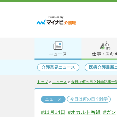
介護業界ニュース
医療介護最新
トップ
>
ニュース
>
今日は何の日？雑学記事一覧
ニュース
今日は何の日？雑学
#11月14日
#オカルト番組
#ガン