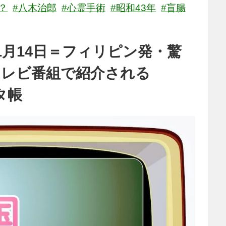
？
#八木治郎
#心霊手術
#昭和43年
#盲腸
1月14日＝フィリピン発・驚
テレビ番組で紹介される
タ帳