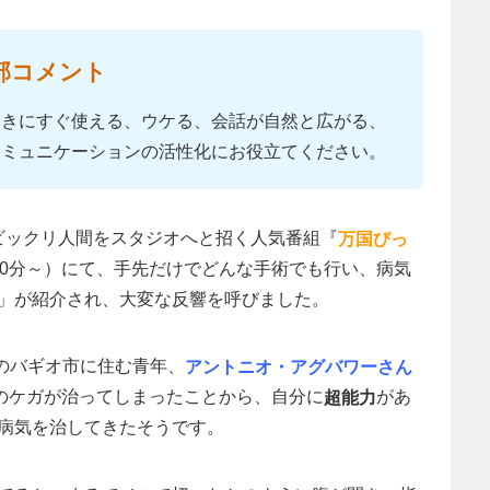
部コメント
ときにすぐ使える、ウケる、会話が自然と広がる、
コミュニケーションの活性化にお役立てください。
中のビックリ人間をスタジオへと招く人気番組『
万国びっ
30分～）にて、手先だけでどんな手術でも行い、病気
」が紹介され、大変な反響を呼びました。
のバギオ市に住む青年、
アントニオ・アグバワーさん
人のケガが治ってしまったことから、自分に
があ
超能力
病気を治してきたそうです。