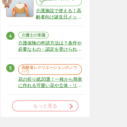
プ
介護施設で使える！高
齢者向け誕生日メッセ
ージの例文と書き方の
ポイント
介護士の常識
介護保険の申請方法は？条件や
必要なもの・認定を受けられな
かった場合の対処法
高齢者レクリエーションのノウ
ハウ
花の折り紙20選！一枚から簡単
に作れる可愛い花や立体・リー
スまで
もっと見る