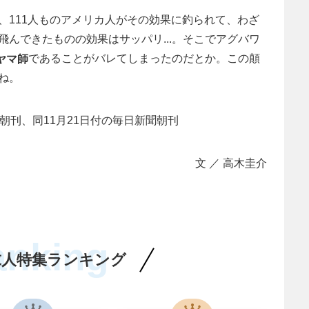
、111人ものアメリカ人がその効果に釣られて、わざ
んできたものの効果はサッパリ...。そこでアグバワ
であることがバレてしまったのだとか。この顛
ヤマ師
ね。
聞朝刊、同11月21日付の毎日新聞朝刊
文 ／ 高木圭介
anking
求人特集ランキング