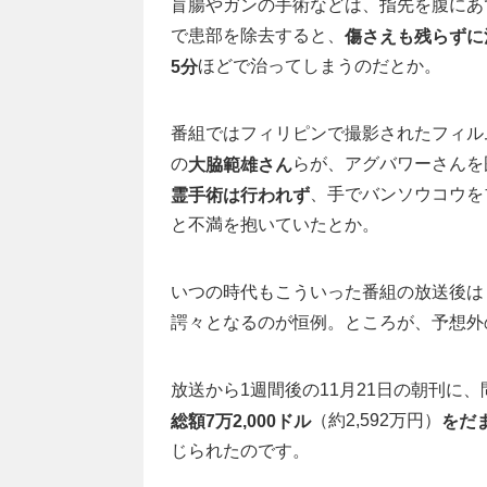
盲腸やガンの手術などは、指先を腹にあ
で患部を除去すると、
傷さえも残らずに
ほどで治ってしまうのだとか。
5分
番組ではフィリピンで撮影されたフィル
の
らが、アグバワーさんを
大脇範雄さん
、手でバンソウコウを
霊手術は行われず
と不満を抱いていたとか。
いつの時代もこういった番組の放送後は
諤々となるのが恒例。ところが、予想外
放送から1週間後の11月21日の朝刊に
（約2,592万円）
総額7万2,000ドル
をだ
じられたのです。