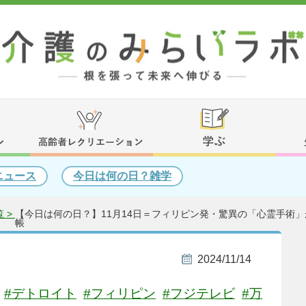
ニュース
今日は何の日？雑学
 >
【今日は何の日？】11月14日＝フィリピン発・驚異の「心霊手術」
帳
2024/11/14
#デトロイト
#フィリピン
#フジテレビ
#万