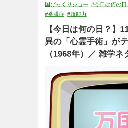
国びっくりショー
#今日は何の日
#蓄膿症
#超能力
【今日は何の日？】1
異の「心霊手術」が
（1968年）／ 雑学ネ