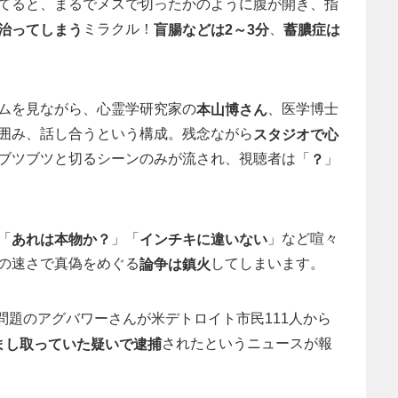
てると、まるでメスで切ったかのように腹が開き、指
ミラクル！
、
治ってしまう
盲腸などは2～3分
蓄膿症は
ムを見ながら、心霊学研究家の
、医学博士
本山博さん
囲み、話し合うという構成。残念ながら
スタジオで心
ブツブツと切るシーンのみが流され、視聴者は「
」
？
「
」「
」など喧々
あれは本物か？
インチキに違いない
の速さで真偽をめぐる
してしまいます。
論争は鎮火
、問題のアグバワーさんが米デトロイト市民111人から
されたというニュースが報
まし取っていた疑いで逮捕