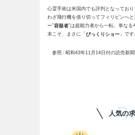
心霊手術は米国内でも評判となっており
わざ飛行機を借り切ってフィリピンへと飛
ー"
"は超能力者から一転、単なる
容疑者
末こそ、まさに「
」です
びっくりショー
参照 : 昭和43年11月14日付の読売新
R
人気の