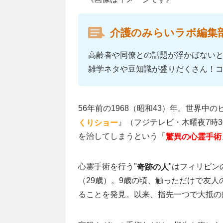
介護のみらいラボ編集
高齢者や同僚との話題が浮かばない
雑学ネタや豆知識が盛りだくさん！
56年前の1968（昭和43）年。世界
』（フジテレビ・木曜夜7時
くりショー
を治してしまうという「
驚異の心霊手術
心霊手術を行う"
"はフィリピン
奇跡の人
（29歳）。9歳の頃、触っただけで友
ることを発見。以来、指先一つで大抵の