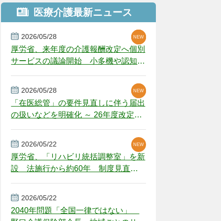
医療介護最新ニュース
2026/05/28
NEW
NEW
NEW
厚労省、来年度の介護報酬改定へ個別
サービスの議論開始 小多機や認知症
GH、厳しい経営環境に危機感
2026/05/28
NEW
NEW
「在医総管」の要件見直しに伴う届出
の扱いなどを明確化 ～ 26年度改定疑
義解釈
2026/05/22
NEW
厚労省、「リハビリ統括調整室」を新
設 法施行から約60年 制度見直し
視野
2026/05/22
2040年問題「全国一律ではない」