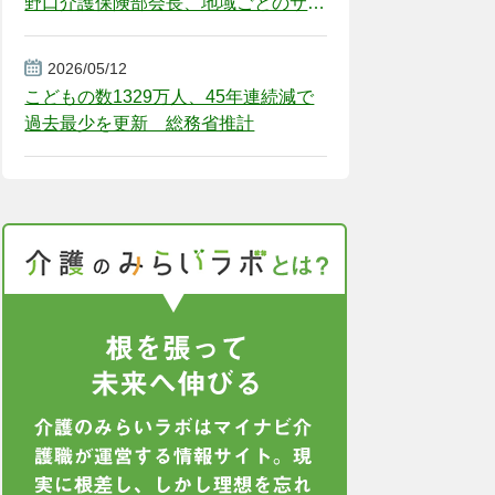
野口介護保険部会長、地域ごとのサー
ビス基盤整備を促す
2026/05/12
こどもの数1329万人、45年連続減で
過去最少を更新 総務省推計