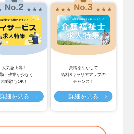
2
3
No.
No.
★
★ ★ ★
★ ★ ★
★ ★ ★
人気急上昇！
資格を活かして
勤・残業が少なく
給料&キャリアアップの
未経験もOK！
チャンス！
詳細を見る
詳細を見る