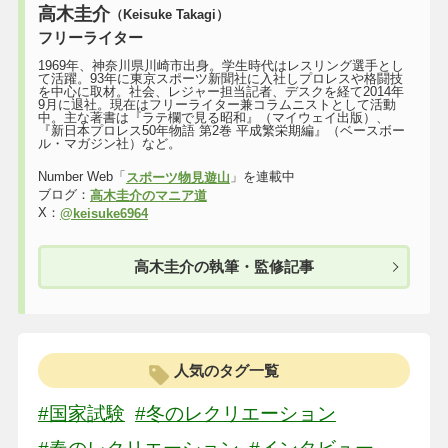
高木圭介
（Keisuke Takagi）
フリーライター
1969年、神奈川県川崎市出身。学生時代はレスリング選手とし
て活躍。93年に東京スポーツ新聞社に入社しプロレスや格闘技
を中心に取材。社会、レジャー担当記者、デスクを経て2014年
9月に退社。現在はフリーライター兼コラムニストとして活動
中。主な著書は『ラテ欄で見る昭和』（マイウェイ出版）、
『新日本プロレス50年物語 第2巻 平成繁栄期編』（ベースボー
ル・マガジン社）など。
Number Web「
」を連載中
スポーツ物見遊山
ブログ：
高木圭介のマニア道
X：
@keisuke6964
高木圭介の執筆・監修記事
人気のタグ一覧
#国家試験
#冬のレクリエーション