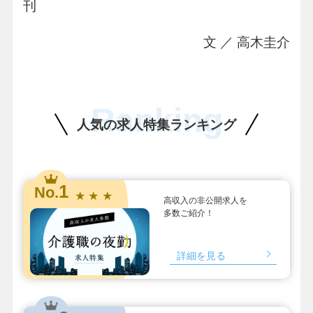
刊
文 ／ 高木圭介
Ranking
人気の求人特集ランキング
1
No.
★ ★ ★
高収入の非公開求人を
多数ご紹介！
詳細を見る