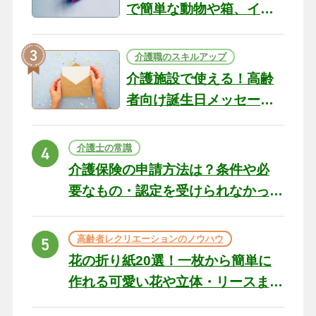
で簡単な動物や箱、イン
テリアになる作品まで
介護職のスキルアップ
介護施設で使える！高齢
者向け誕生日メッセージ
の例文と書き方のポイン
ト
介護士の常識
介護保険の申請方法は？条件や必
要なもの・認定を受けられなかっ
た場合の対処法
高齢者レクリエーションのノウハウ
花の折り紙20選！一枚から簡単に
作れる可愛い花や立体・リースま
で