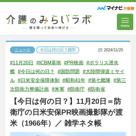
今日は何の日？雑学
ニュース
2024/11/20
#11月20日
#ICBM基地
#PR映画
#ポラリス潜水
艦
#今日は何の日？
#国防問題
#大陸間弾道ミサイ
ル
#日米安全保障体制
#昭和41年
#第七艦隊
#第三
次防衛力整備計画
#米軍
#防衛庁
#防衛省
【今日は何の日？】11月20日＝防
衛庁の日米安保PR映画撮影隊が渡
米（1966年）／ 雑学ネタ帳