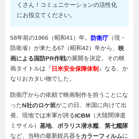
くさん！コミュニケーションの活性化
にお役立てください。
58年前の1966（昭和41）年。
（現・
防衛庁
防衛省）が来たる67（昭和42）年から、
映
の展開を決定。その映
画による国防PR作戦
画タイトルは『
』なる、か
日米安全保障体制
なりおカタい物でした。
防衛庁からの依頼で映画制作を担うことにな
った
がこの日、米国に向けて出
N社のロケ班
発。現地では米軍が誇る
（大陸間弾道
ICBM
ミサイル）
、
、
基地
ポラリス潜水艦
第七艦隊
など、当時の最新鋭兵器を
に
カラーフィルム