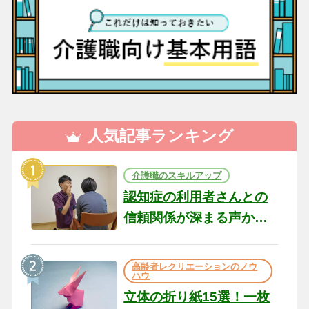
人気記事ランキング
介護職のスキルアップ
認知症の利用者さんとの
信頼関係が深まる声かけ
のコツ10選｜認知症ケア
の現場から（22）
高齢者レクリエーションのノウ
ハウ
立体の折り紙15選！一枚