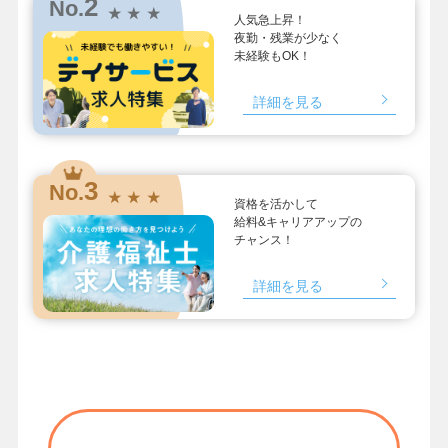
2
No.
★ ★ ★
人気急上昇！
夜勤・残業が少なく
未経験もOK！
詳細を見る
3
No.
★ ★ ★
資格を活かして
給料&キャリアアップの
チャンス！
詳細を見る