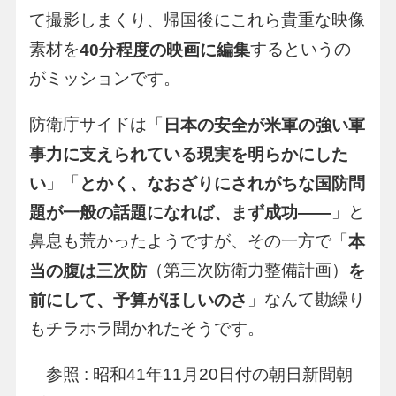
て撮影しまくり、帰国後にこれら貴重な映像
素材を
するというの
40分程度の映画に編集
がミッションです。
防衛庁サイドは「
日本の安全が米軍の強い軍
事力に支えられている現実を明らかにした
」「
い
とかく、なおざりにされがちな国防問
」と
題が一般の話題になれば、まず成功――
鼻息も荒かったようですが、その一方で「
本
（第三次防衛力整備計画）
当の腹は三次防
を
」なんて勘繰り
前にして、予算がほしいのさ
もチラホラ聞かれたそうです。
参照 : 昭和41年11月20日付の朝日新聞朝