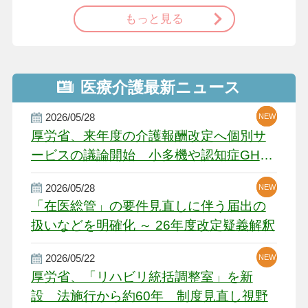
もっと見る
医療介護最新ニュース
2026/05/28
NEW
NEW
NEW
厚労省、来年度の介護報酬改定へ個別サ
ービスの議論開始 小多機や認知症GH、
厳しい経営環境に危機感
2026/05/28
NEW
NEW
「在医総管」の要件見直しに伴う届出の
扱いなどを明確化 ～ 26年度改定疑義解釈
2026/05/22
NEW
厚労省、「リハビリ統括調整室」を新
設 法施行から約60年 制度見直し視野