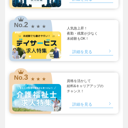
2
No.
★ ★ ★
人気急上昇！
夜勤・残業が少なく
未経験もOK！
詳細を見る
3
No.
★ ★ ★
資格を活かして
給料&キャリアアップの
チャンス！
詳細を見る