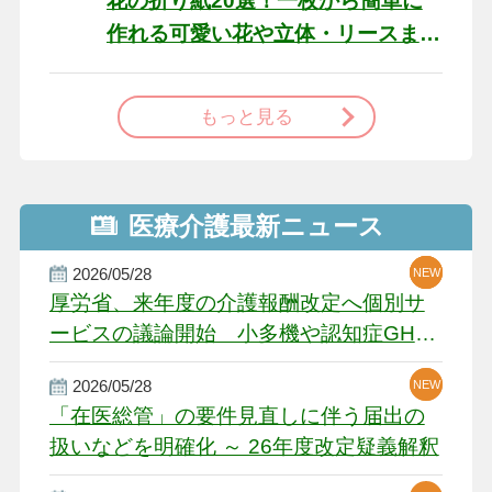
花の折り紙20選！一枚から簡単に
作れる可愛い花や立体・リースま
で
もっと見る
医療介護最新ニュース
2026/05/28
NEW
NEW
NEW
厚労省、来年度の介護報酬改定へ個別サ
ービスの議論開始 小多機や認知症GH、
厳しい経営環境に危機感
2026/05/28
NEW
NEW
「在医総管」の要件見直しに伴う届出の
扱いなどを明確化 ～ 26年度改定疑義解釈