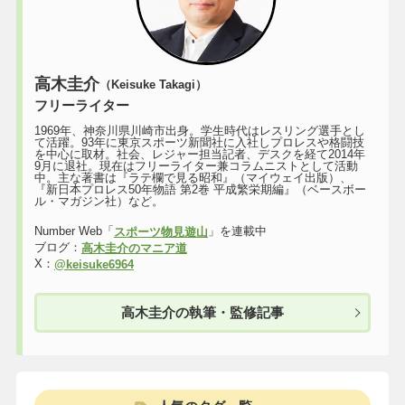
高木圭介
（Keisuke Takagi）
フリーライター
1969年、神奈川県川崎市出身。学生時代はレスリング選手とし
て活躍。93年に東京スポーツ新聞社に入社しプロレスや格闘技
を中心に取材。社会、レジャー担当記者、デスクを経て2014年
9月に退社。現在はフリーライター兼コラムニストとして活動
中。主な著書は『ラテ欄で見る昭和』（マイウェイ出版）、
『新日本プロレス50年物語 第2巻 平成繁栄期編』（ベースボー
ル・マガジン社）など。
Number Web「
」を連載中
スポーツ物見遊山
ブログ：
高木圭介のマニア道
X：
@keisuke6964
高木圭介の執筆・監修記事