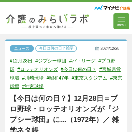
今日は何の日？雑学
ニュース
2024/12/28
#12月28日
#ジプシー球団
#パ・リーグ
#プロ野
球
#ロッテオリオンズ
#今日は何の日？
#宮城県営
球場
#川崎球場
#昭和47年
#東京スタジアム
#東京
球場
#神宮球場
【今日は何の日？】12月28日＝プ
ロ野球・ロッテオリオンズが『ジ
プシー球団』に...（1972年）／ 雑
学ネタ帳