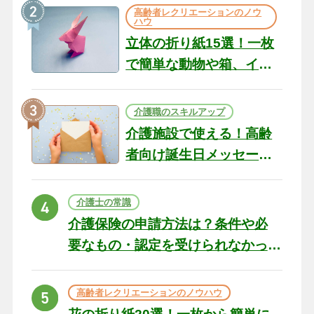
の現場から（22）
高齢者レクリエーションのノウ
ハウ
立体の折り紙15選！一枚
で簡単な動物や箱、イン
テリアになる作品まで
介護職のスキルアップ
介護施設で使える！高齢
者向け誕生日メッセージ
の例文と書き方のポイン
ト
介護士の常識
介護保険の申請方法は？条件や必
要なもの・認定を受けられなかっ
た場合の対処法
高齢者レクリエーションのノウハウ