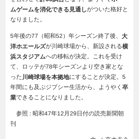
がついた格好と
ムゲームを消化できる見通し
なりました。
5年後の77（昭和52）年シーズン終了後、
大
が川崎球場から、新設される
洋ホエールズ
横
への移転が決定。これを受け
浜スタジアム
て、ロッテが78年シーズンより空き家とな
った
にすることが決定。5
川崎球場を本拠地
年間にも及ぶジプシー生活から、ようやく
卒
できることになりました。
業
参照 : 昭和47年12月29日付の読売新聞朝
刊