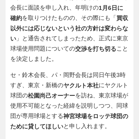
会長に面談を申し入れ、年明けの
1月6日に
を取りつけたものの、その際にも「
確約
買収
以外には応じないという社の方針は変わらな
」と通告されてしまったため、正式に東京
い
球場使用問題についての
こと
交渉を打ち切る
を決定しました。
セ・鈴木会長、パ・岡野会長は同日午後3時
すぎ、東京・新橋の
にヤクルト
ヤクルト本社
球団の
を訪ね、東京球場が
松園尚己オーナー
使用不可能となった経緯を説明しつつ、同球
団が専用球場とする
神宮球場をロッテ球団の
と申し入れます。
ために貸してほしい