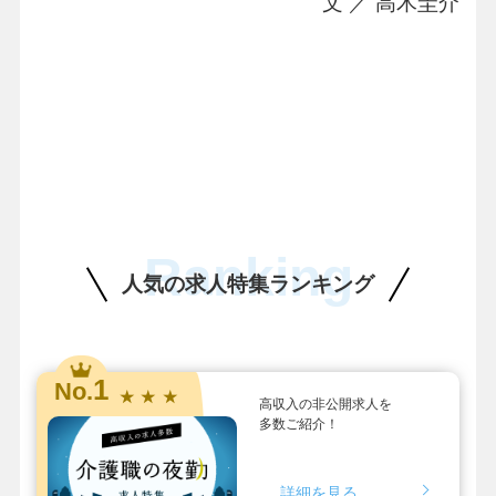
文 ／ 高木圭介
Ranking
人気の求人特集ランキング
1
No.
★ ★ ★
高収入の非公開求人を
多数ご紹介！
詳細を見る