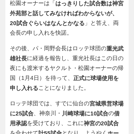
松園オーナーは「
はっきりした試合数は神宮
外苑部と話してみなければわからないが、
」と答え、両
20試合ぐらいはなんとかなる
会長の申し入れを快諾。
その後、パ・岡野会長はロッテ球団の
重光武
に経過を報告し、重光社長はこの日の
雄社長
夜にも渡米するヤクルト・松園オーナーの帰
国（1月4日）を待って、
正式に球場使用を
ことになりました。
申し入れる
ロッテ球団では、すでに仙台の
宮城県営球場
、神奈川・
の
に25試合
川崎球場に10試合
借
を受けており、これに
用承認
神宮の20試合
を合わせて
となり、ようやく
計55試合
ホー