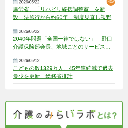
2026/05/22
NEW
厚労省、「リハビリ統括調整室」を新
設 法施行から約60年 制度見直し視野
2026/05/22
2040年問題「全国一律ではない」 野口
介護保険部会長、地域ごとのサービス基
盤整備を促す
2026/05/12
こどもの数1329万人、45年連続減で過去
最少を更新 総務省推計