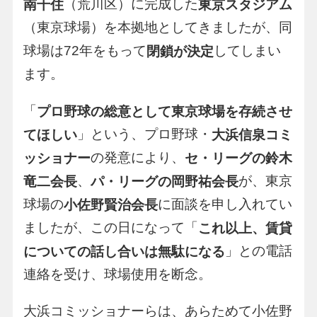
（荒川区）に完成した
南千住
東京スタジアム
（東京球場）を本拠地としてきましたが、同
球場は72年をもって
してしまい
閉鎖が決定
ます。
「
プロ野球の総意として東京球場を存続させ
」という、プロ野球・
てほしい
大浜信泉コミ
の発意により、
ッショナー
セ・リーグの鈴木
、
が、東京
竜二会長
パ・リーグの岡野祐会長
球場の
に面談を申し入れてい
小佐野賢治会長
ましたが、この日になって「
これ以上、賃貸
」との電話
についての話し合いは無駄になる
連絡を受け、球場使用を断念。
大浜コミッショナーらは、あらためて小佐野