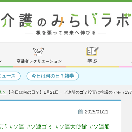
ニュース
今日は何の日？雑学
 >
【今日は何の日？】1月21日＝ソ連船のゴミ投棄に抗議のデモ（197
2025/01/21
連邦
#ソ連
#ソ連ゴミ
#ソ連大使館
#ソ連船