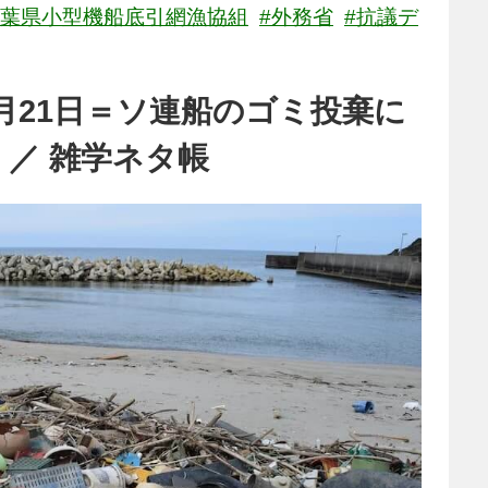
千葉県小型機船底引網漁協組
#外務省
#抗議デ
月21日＝ソ連船のゴミ投棄に
）／ 雑学ネタ帳