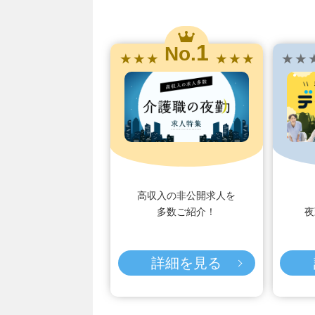
1
No.
★ ★ ★
★ ★ ★
★ ★ 
高収入の非公開求人を
多数ご紹介！
夜
詳細を見る