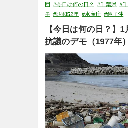
団
#今日は何の日？
#千葉県
#
モ
#昭和52年
#水産庁
#銚子沖
【今日は何の日？】1
抗議のデモ（1977年