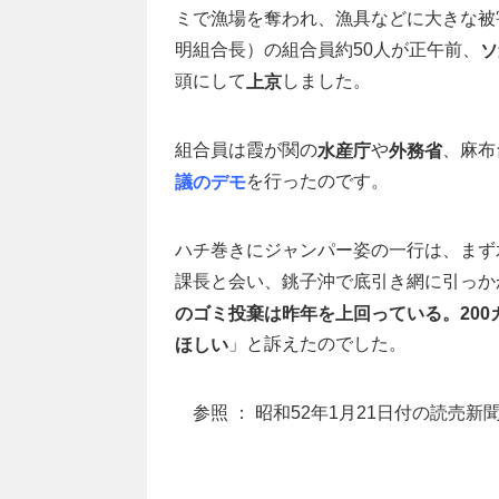
ミで漁場を奪われ、漁具などに大きな被
明組合長）の組合員約50人が正午前、
ソ
頭にして
しました。
上京
組合員は霞が関の
や
、麻布
水産庁
外務省
を行ったのです。
議のデモ
ハチ巻きにジャンパー姿の一行は、まず
課長と会い、銚子沖で底引き網に引っか
のゴミ投棄は昨年を上回っている。20
」と訴えたのでした。
ほしい
参照 ： 昭和52年1月21日付の読売新