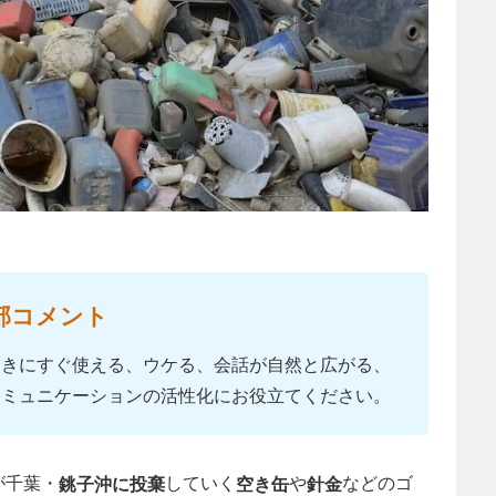
部コメント
ときにすぐ使える、ウケる、会話が自然と広がる、
コミュニケーションの活性化にお役立てください。
が千葉・
していく
や
などのゴ
銚子沖に投棄
空き缶
針金