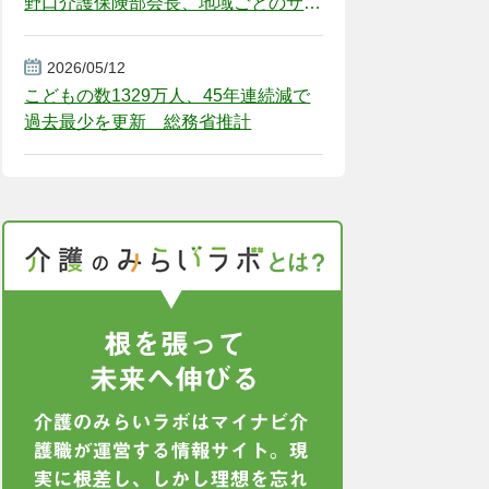
野口介護保険部会長、地域ごとのサー
ビス基盤整備を促す
2026/05/12
こどもの数1329万人、45年連続減で
過去最少を更新 総務省推計