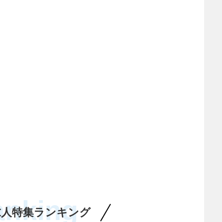
anking
求人特集ランキング