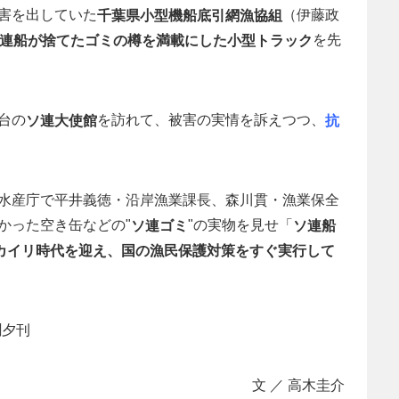
害を出していた
（伊藤政
千葉県小型機船底引網漁協組
を先
連船が捨てたゴミの樽を満載にした小型トラック
台の
を訪れて、被害の実情を訴えつつ、
ソ連大使館
抗
水産庁で平井義徳・沿岸漁業課長、森川貫・漁業保全
かった空き缶などの"
"の実物を見せ「
ソ連ゴミ
ソ連船
0カイリ時代を迎え、国の漁民保護対策をすぐ実行して
聞夕刊
文 ／ 高木圭介