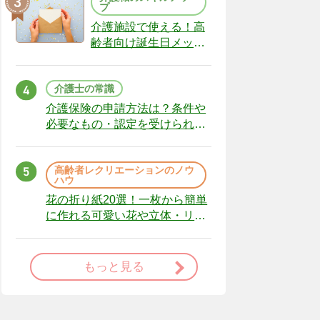
プ
介護施設で使える！高
齢者向け誕生日メッセ
ージの例文と書き方の
ポイント
介護士の常識
介護保険の申請方法は？条件や
必要なもの・認定を受けられな
かった場合の対処法
高齢者レクリエーションのノウ
ハウ
花の折り紙20選！一枚から簡単
に作れる可愛い花や立体・リー
スまで
もっと見る