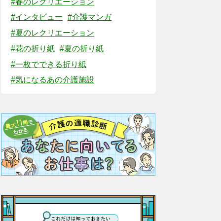
#春のレクリエーション
#インタビュー
#介護マンガ
#夏のレクリエーション
#花の折り紙
#夏の折り紙
#一枚でできる折り紙
#気になるあの介護施設