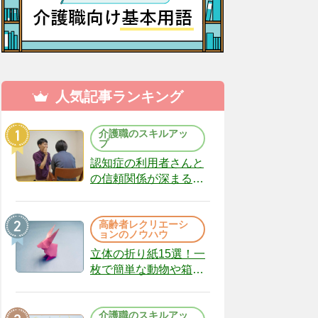
人気記事ランキング
介護職のスキルアッ
プ
認知症の利用者さんと
の信頼関係が深まる声
かけのコツ10選｜認知
症ケアの現場から
高齢者レクリエーシ
（22）
ョンのノウハウ
立体の折り紙15選！一
枚で簡単な動物や箱、
インテリアになる作品
まで
介護職のスキルアッ