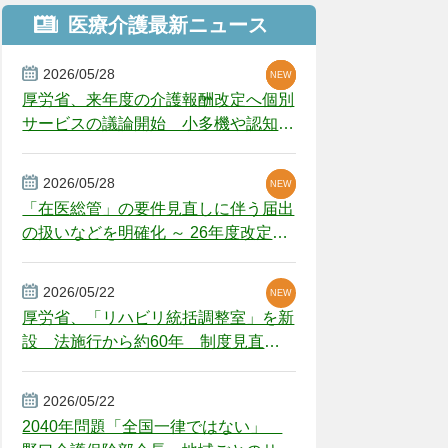
医療介護最新ニュース
2026/05/28
NEW
NEW
NEW
厚労省、来年度の介護報酬改定へ個別
サービスの議論開始 小多機や認知症
GH、厳しい経営環境に危機感
2026/05/28
NEW
NEW
「在医総管」の要件見直しに伴う届出
の扱いなどを明確化 ～ 26年度改定疑
義解釈
2026/05/22
NEW
厚労省、「リハビリ統括調整室」を新
設 法施行から約60年 制度見直し
視野
2026/05/22
2040年問題「全国一律ではない」