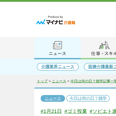
介護業界ニュース
医療介護最新
トップ
>
ニュース
>
今日は何の日？雑学記事一覧
ニュース
今日は何の日？雑学
#1月21日
#ゴミ投棄
#ソビエト