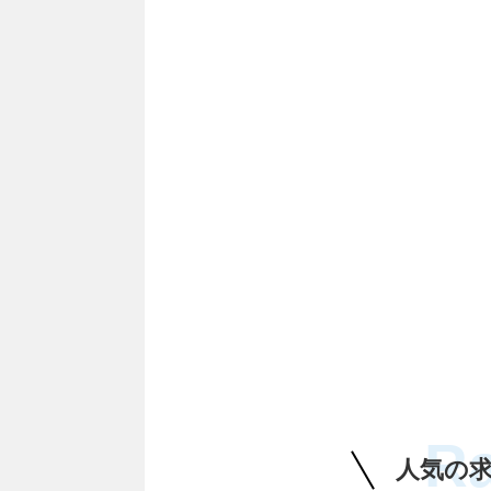
R
人気の