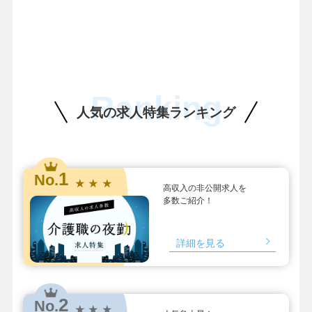
Ranking
人気の求人特集ランキング
1
No.
★ ★ ★
高収入の非公開求人を
多数ご紹介！
詳細を見る
2
No.
★ ★ ★