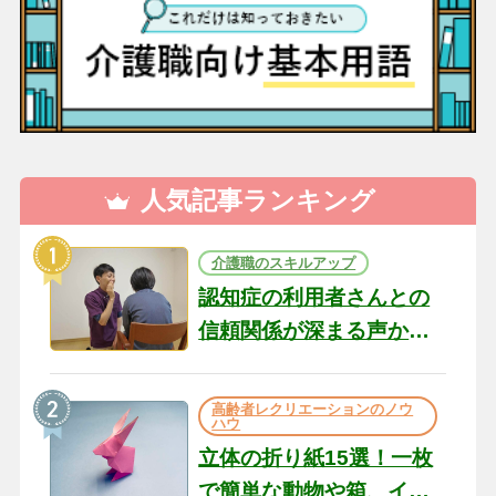
人気記事ランキング
介護職のスキルアップ
認知症の利用者さんとの
信頼関係が深まる声かけ
のコツ10選｜認知症ケア
の現場から（22）
高齢者レクリエーションのノウ
ハウ
立体の折り紙15選！一枚
で簡単な動物や箱、イン