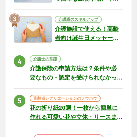
テリアになる作品まで
介護職のスキルアップ
介護施設で使える！高齢
者向け誕生日メッセージ
の例文と書き方のポイン
ト
介護士の常識
介護保険の申請方法は？条件や必
要なもの・認定を受けられなかっ
た場合の対処法
高齢者レクリエーションのノウハウ
花の折り紙20選！一枚から簡単に
作れる可愛い花や立体・リースま
で