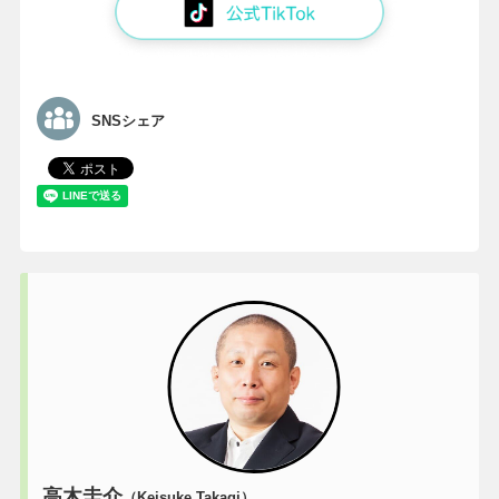
SNSシェア
高木圭介
（Keisuke Takagi）