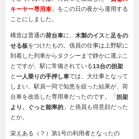
」をこの日の夜から運用する
キーヤー専用車
ことにしました。
構造は普通の
に、
と
荷台車
木製のイス
足をの
をつけたもの。係員の仕事は上野駅に
せる板
到着した列車からタクシーまで静かに運ぶこ
とですが、駅に常備されている
13台の担架
と
では、大仕事となって
一人乗りの手押し車
しまい、駅員一同で知恵を絞った結果が、荷
台車を改造した専用車だったのです。「
担架
」と係員も得意顔だった
より、ぐっと能率的
とか。
栄えある（？）第1号の利用者となったの