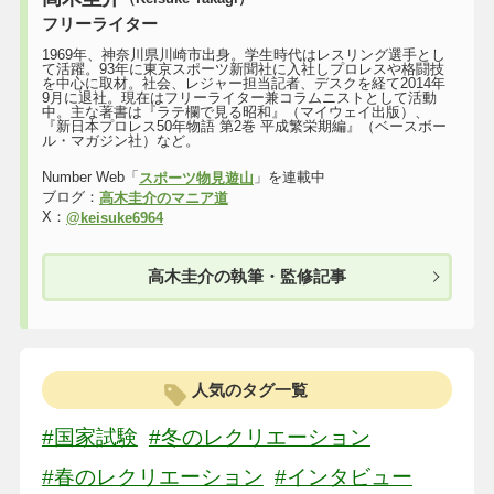
フリーライター
1969年、神奈川県川崎市出身。学生時代はレスリング選手とし
て活躍。93年に東京スポーツ新聞社に入社しプロレスや格闘技
を中心に取材。社会、レジャー担当記者、デスクを経て2014年
9月に退社。現在はフリーライター兼コラムニストとして活動
中。主な著書は『ラテ欄で見る昭和』（マイウェイ出版）、
『新日本プロレス50年物語 第2巻 平成繁栄期編』（ベースボー
ル・マガジン社）など。
Number Web「
」を連載中
スポーツ物見遊山
ブログ：
高木圭介のマニア道
X：
@keisuke6964
高木圭介の執筆・監修記事
人気のタグ一覧
#国家試験
#冬のレクリエーション
#春のレクリエーション
#インタビュー