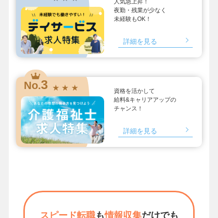
人気急上昇！
夜勤・残業が少なく
未経験もOK！
詳細を見る
3
No.
★ ★ ★
資格を活かして
給料&キャリアアップの
チャンス！
詳細を見る
スピード転職
も
情報収集
だけでも