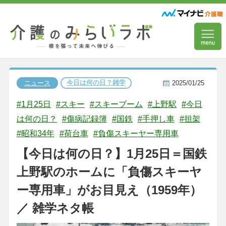
今日は何の日？雑学
ニュース
2025/01/25
#1月25日
#スキー
#スキーブーム
#上野駅
#今日
は何の日？
#傷病記録簿
#国鉄
#手押し車
#担架
#昭和34年
#荷台車
#負傷スキーヤー専用車
【今日は何の日？】1月25日＝国鉄
上野駅のホームに「負傷スキーヤ
ー専用車」がお目見え（1959年）
／ 雑学ネタ帳