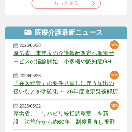
もっと見る
医療介護最新ニュース
2026/05/28
NEW
NEW
NEW
厚労省、来年度の介護報酬改定へ個別サ
ービスの議論開始 小多機や認知症GH、
厳しい経営環境に危機感
2026/05/28
NEW
NEW
「在医総管」の要件見直しに伴う届出の
扱いなどを明確化 ～ 26年度改定疑義解釈
2026/05/22
NEW
厚労省、「リハビリ統括調整室」を新
設 法施行から約60年 制度見直し視野