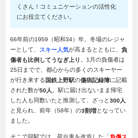
くさん！コミュニケーションの活性化
にお役立てください。
66年前の1959（昭和34）年。冬場のレジャ
ーとして、
が高まるとともに、
スキー人気
負
。1月の負傷者は
傷者も比例してうなぎ上り
25日までで、都心からの多くのスキーヤー
が行き来する
の
に記載
国鉄上野駅
傷病記録簿
された数が
。駅に届け出ないまま帰宅
50人
した人も同数いたと推測して、ざっと
300人
と見られ、前年（58年）の
となってい
3割増
ました。
そこで同駅では、荷台車を改造した「
負傷ス