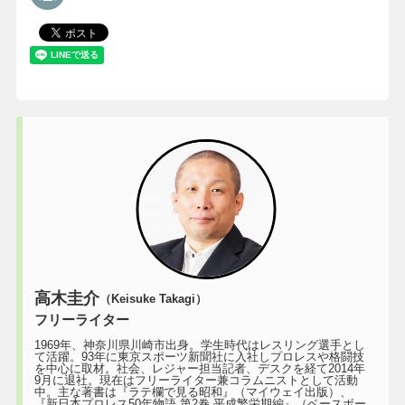
高木圭介
（Keisuke Takagi）
フリーライター
1969年、神奈川県川崎市出身。学生時代はレスリング選手とし
て活躍。93年に東京スポーツ新聞社に入社しプロレスや格闘技
を中心に取材。社会、レジャー担当記者、デスクを経て2014年
9月に退社。現在はフリーライター兼コラムニストとして活動
中。主な著書は『ラテ欄で見る昭和』（マイウェイ出版）、
『新日本プロレス50年物語 第2巻 平成繁栄期編』（ベースボー