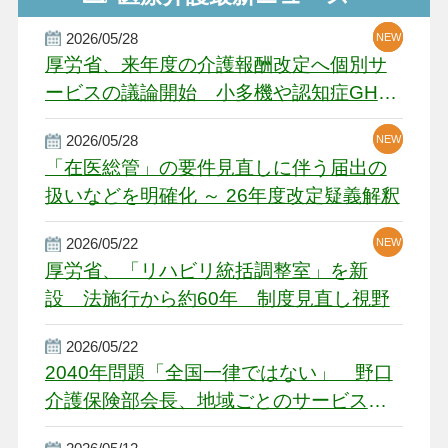
2026/05/28
NEW
NEW
NEW
厚労省、来年度の介護報酬改定へ個別サ
ービスの議論開始 小多機や認知症GH、
厳しい経営環境に危機感
2026/05/28
NEW
NEW
「在医総管」の要件見直しに伴う届出の
扱いなどを明確化 ～ 26年度改定疑義解釈
2026/05/22
NEW
厚労省、「リハビリ統括調整室」を新
設 法施行から約60年 制度見直し視野
2026/05/22
2040年問題「全国一律ではない」 野口
介護保険部会長、地域ごとのサービス基
盤整備を促す