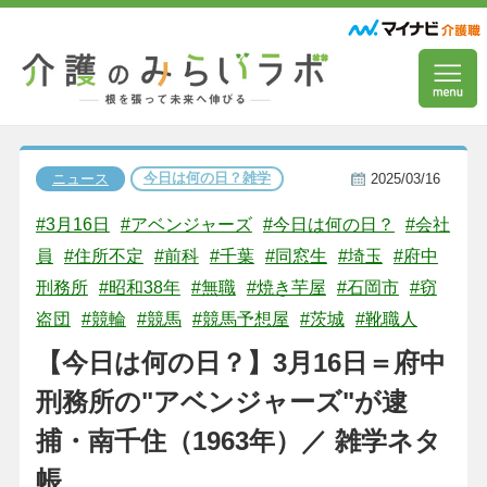
今日は何の日？雑学
ニュース
2025/03/16
#3月16日
#アベンジャーズ
#今日は何の日？
#会社
員
#住所不定
#前科
#千葉
#同窓生
#埼玉
#府中
刑務所
#昭和38年
#無職
#焼き芋屋
#石岡市
#窃
盗団
#競輪
#競馬
#競馬予想屋
#茨城
#靴職人
【今日は何の日？】3月16日＝府中
刑務所の"アベンジャーズ"が逮
捕・南千住（1963年）／ 雑学ネタ
帳