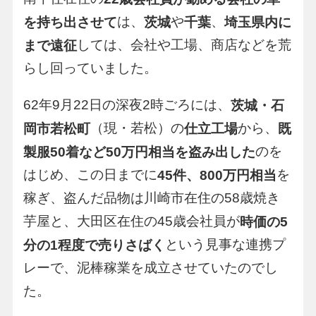
は、
や
、
を持ち出させて
茨城
千葉
埼玉県内に
しては、会社や工場、商店などを荒
まで遠征
らし回っていました。
62年9月22日の深夜2時ごろには、
茨城・石
（現・若松）の
から、
岡市若松町
仕立工場
既
のを
製服50着など50万円相当を盗み出した
はじめ、この日までに
を
45件、800万円相当
稼ぎ、盗んだ品物は川崎市在住の58歳焼き
芋屋と、大田区在住の45歳会社員が
時価の5
という見事な連携プ
分の1程度で売りさばく
レーで、泥棒稼業を成立させていたのでし
た。