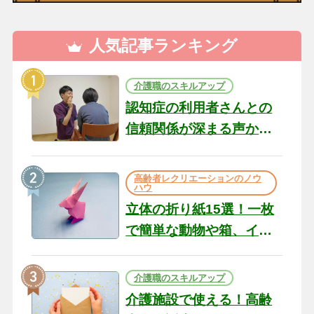
人気記事ランキング
介護職のスキルアップ
認知症の利用者さんとの
信頼関係が深まる声かけ
のコツ10選｜認知症ケア
の現場から（22）
高齢者レクリエーションのノウ
ハウ
立体の折り紙15選！一枚
で簡単な動物や箱、イン
テリアになる作品まで
介護職のスキルアップ
介護施設で使える！高齢