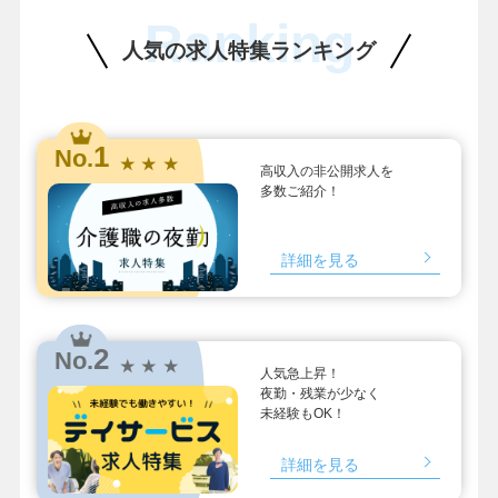
Ranking
人気の求人特集ランキング
1
No.
★ ★ ★
高収入の非公開求人を
多数ご紹介！
詳細を見る
2
No.
★ ★ ★
人気急上昇！
夜勤・残業が少なく
未経験もOK！
詳細を見る