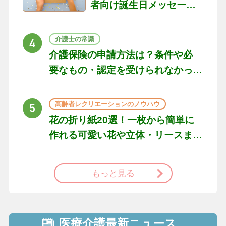
者向け誕生日メッセージ
の例文と書き方のポイン
ト
介護士の常識
介護保険の申請方法は？条件や必
要なもの・認定を受けられなかっ
た場合の対処法
高齢者レクリエーションのノウハウ
花の折り紙20選！一枚から簡単に
作れる可愛い花や立体・リースま
で
もっと見る
医療介護最新ニュース