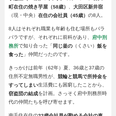
、
町在住の焼き芋屋（58歳）
大田区新井宿
（現・中央）
の8人。
在住の会社員（45歳）
8人はそれぞれ職業も年齢も住む場所もバラ
バラですが、それぞれに前科があり、
府中刑
で知り合った「
（くさい）
務所
同じ釜の
飯を
」仲間だったのです。
食った
きっかけは前年（62年）夏、36歳と37歳の
住所不定無職男性が、
競輪と競馬で所持金を
生活費にも困窮したことから、
すってしまい
を計画。さっそく府中刑務所時
窃盗団の結成
代の仲間たちを呼び寄せます。
南千住在住の
22歳会社員が勤める会社の車