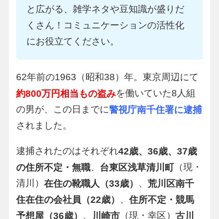
と広がる、雑学ネタや豆知識が盛りだ
くさん！コミュニケーションの活性化
にお役立てください。
62年前の1963（昭和38）年。東京周辺にて
を働いていた8人組
約800万円相当もの盗み
の男が、この日までに
警視庁南千住署に逮捕
されました。
逮捕されたのはそれぞれ
42歳、36歳、37歳
、
（現・
の住所不定・無職
台東区浅草清川町
清川）
、
在住の靴職人（33歳）
荒川区南千
、
住在住の会社員（22歳）
住所不定・競馬
、
（現・幸区）
予想屋（36歳）
川崎市
古川