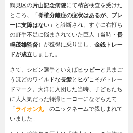
鶴見区の
にて精密検査を受けた
片山記念病院
ところ、「
脊椎分離症の症状はあるが、プレ
」と診断され、すぐに右打ち
ーに支障はない
の野手不足に悩まされていた巨人（当時・
長
）が獲得に乗り出し、
嶋茂雄監督
金銭トレー
しました。
ドが成立
さて、シピン選手といえば
と見まご
ヒッピー
うほどのワイルドな
と
こそがトレー
長髪
ヒゲ
ドマーク。大洋に入団した当時、子どもたち
に大人気だった特撮ヒーローになぞらえて
「
」のニックネームで親しまれて
ライオン丸
いました。