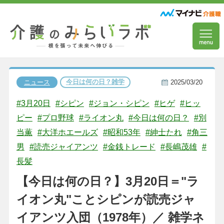
今日は何の日？雑学
ニュース
2025/03/20
#3月20日
#シピン
#ジョン・シピン
#ヒゲ
#ヒッ
ピー
#プロ野球
#ライオン丸
#今日は何の日？
#別
当薫
#大洋ホエールズ
#昭和53年
#紳士たれ
#角三
男
#読売ジャイアンツ
#金銭トレード
#長嶋茂雄
#
長髪
【今日は何の日？】3月20日＝"ラ
イオン丸"ことシピンが読売ジャ
イアンツ入団（1978年）／ 雑学ネ