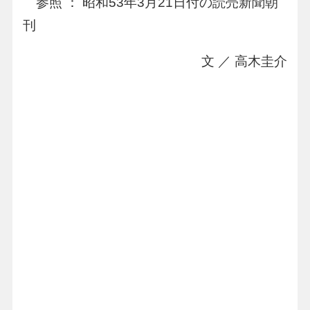
参照 ： 昭和53年3月21日付の読売新聞朝
刊
文 ／ 高木圭介