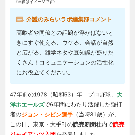
《画像はイメージです》
介護のみらいラボ編集部コメント
高齢者や同僚との話題が浮かばないと
きにすぐ使える、ウケる、会話が自然
と広がる、雑学ネタや豆知識が盛りだ
くさん！コミュニケーションの活性化
にお役立てください。
47年前の1978（昭和53）年。プロ野球、
大
で6年間にわたり活躍した強打
洋ホエールズ
者の
（当時31歳）が、
ジョン・シピン選手
この日、東京・大手町の
内で
読売新聞社
読売
を発表しました。
ジャイアンツ入団