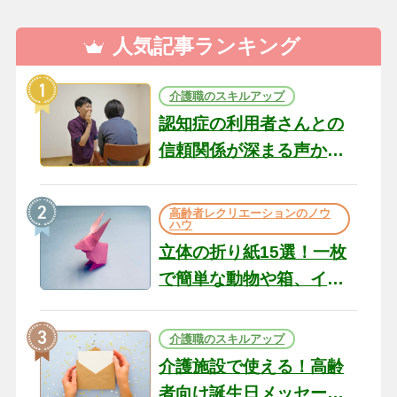
人気記事ランキング
介護職のスキルアップ
認知症の利用者さんとの
信頼関係が深まる声かけ
のコツ10選｜認知症ケア
の現場から（22）
高齢者レクリエーションのノウ
ハウ
立体の折り紙15選！一枚
で簡単な動物や箱、イン
テリアになる作品まで
介護職のスキルアップ
介護施設で使える！高齢
者向け誕生日メッセージ