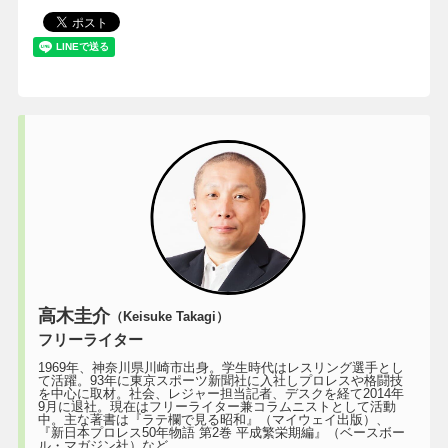
高木圭介
（Keisuke Takagi）
フリーライター
1969年、神奈川県川崎市出身。学生時代はレスリング選手とし
て活躍。93年に東京スポーツ新聞社に入社しプロレスや格闘技
を中心に取材。社会、レジャー担当記者、デスクを経て2014年
9月に退社。現在はフリーライター兼コラムニストとして活動
中。主な著書は『ラテ欄で見る昭和』（マイウェイ出版）、
『新日本プロレス50年物語 第2巻 平成繁栄期編』（ベースボー
ル・マガジン社）など。