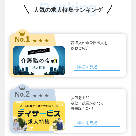
Ranking
人気の求人特集ランキング
1
No.
★ ★ ★
高収入の非公開求人を
多数ご紹介！
詳細を見る
2
No.
★ ★ ★
人気急上昇！
夜勤・残業が少なく
未経験もOK！
詳細を見る