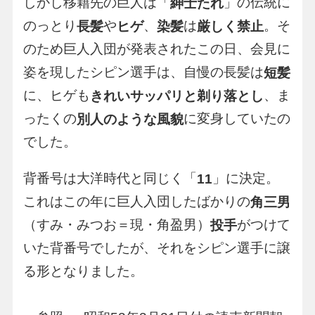
しかし移籍先の巨人は「
」の伝統に
紳士たれ
のっとり
や
、
は
。そ
長髪
ヒゲ
染髪
厳しく禁止
のため巨人入団が発表されたこの日、会見に
姿を現したシピン選手は、自慢の長髪は
短髪
に、ヒゲも
、ま
きれいサッパリと剃り落とし
ったくの
に変身していたの
別人のような風貌
でした。
背番号は大洋時代と同じく「
」に決定。
11
これはこの年に巨人入団したばかりの
角三男
（すみ・みつお＝現・角盈男）
がつけて
投手
いた背番号でしたが、それをシピン選手に譲
る形となりました。