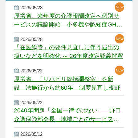
2026/05/28
NEW
NEW
NEW
厚労省、来年度の介護報酬改定へ個別サ
ービスの議論開始 小多機や認知症GH、
厳しい経営環境に危機感
2026/05/28
NEW
NEW
「在医総管」の要件見直しに伴う届出の
扱いなどを明確化 ～ 26年度改定疑義解釈
2026/05/22
NEW
厚労省、「リハビリ統括調整室」を新
設 法施行から約60年 制度見直し視野
2026/05/22
2040年問題「全国一律ではない」 野口
介護保険部会長、地域ごとのサービス基
盤整備を促す
2026/05/12