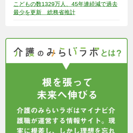
こどもの数1329万人、45年連続減で過去
最少を更新 総務省推計