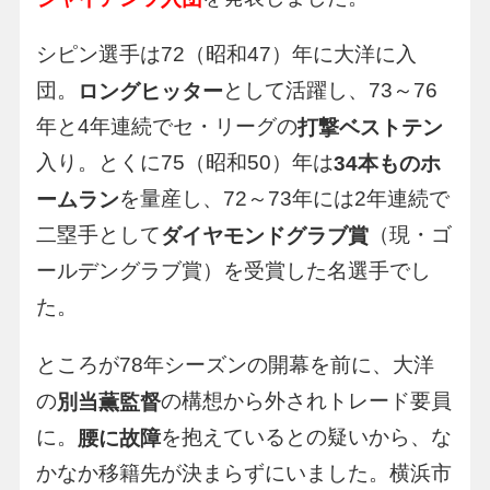
シピン選手は72（昭和47）年に大洋に入
団。
として活躍し、73～76
ロングヒッター
年と4年連続でセ・リーグの
打撃ベストテン
入り。とくに75（昭和50）年は
34本ものホ
を量産し、72～73年には2年連続で
ームラン
二塁手として
（現・ゴ
ダイヤモンドグラブ賞
ールデングラブ賞）を受賞した名選手でし
た。
ところが78年シーズンの開幕を前に、大洋
の
の構想から外されトレード要員
別当薫監督
に。
を抱えているとの疑いから、な
腰に故障
かなか移籍先が決まらずにいました。横浜市