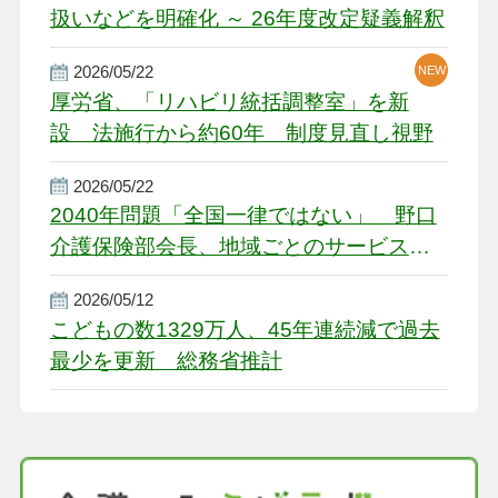
扱いなどを明確化 ～ 26年度改定疑義解釈
2026/05/22
NEW
厚労省、「リハビリ統括調整室」を新
設 法施行から約60年 制度見直し視野
2026/05/22
2040年問題「全国一律ではない」 野口
介護保険部会長、地域ごとのサービス基
盤整備を促す
2026/05/12
こどもの数1329万人、45年連続減で過去
最少を更新 総務省推計