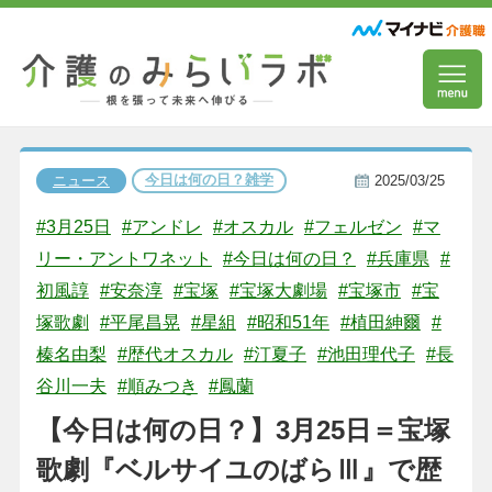
今日は何の日？雑学
ニュース
2025/03/25
#3月25日
#アンドレ
#オスカル
#フェルゼン
#マ
リー・アントワネット
#今日は何の日？
#兵庫県
#
初風諄
#安奈淳
#宝塚
#宝塚大劇場
#宝塚市
#宝
塚歌劇
#平尾昌晃
#星組
#昭和51年
#植田紳爾
#
榛名由梨
#歴代オスカル
#汀夏子
#池田理代子
#長
谷川一夫
#順みつき
#鳳蘭
【今日は何の日？】3月25日＝宝塚
歌劇『ベルサイユのばらⅢ』で歴