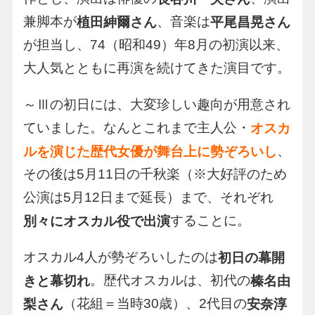
兼脚本が
、音楽は
植田紳爾さん
平尾昌晃さん
が担当し、74（昭和49）年8月の初演以来、
大人気とともに再演を続けてきた演目です。
～Ⅲの初日には、大変珍しい趣向が用意され
ていました。なんとこれまで主人公・
オスカ
、
ルを演じた歴代女優が舞台上に勢ぞろいし
その後は5月11日の千秋楽（※大好評のため
公演は5月12日まで延長）まで、それぞれ
することに。
別々にオスカル役で出演
オスカル4人が勢ぞろいしたのは
初日の幕開
。歴代オスカルは、初代の
きと幕切れ
榛名由
（花組＝当時30歳）、2代目の
梨さん
安奈淳