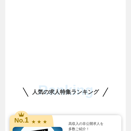
Ranking
人気の求人特集ランキング
1
No.
★ ★ ★
高収入の非公開求人を
多数ご紹介！