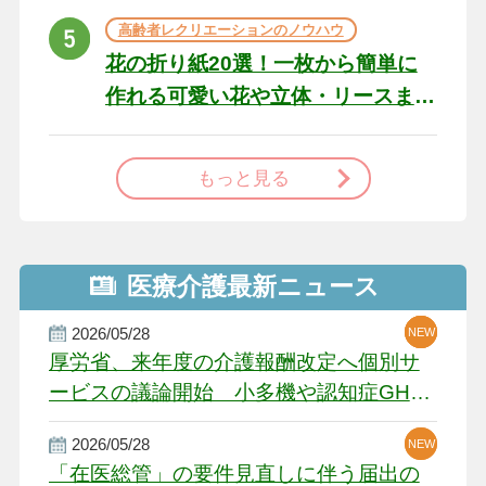
高齢者レクリエーションのノウハウ
花の折り紙20選！一枚から簡単に
作れる可愛い花や立体・リースま
で
もっと見る
医療介護最新ニュース
2026/05/28
NEW
NEW
NEW
厚労省、来年度の介護報酬改定へ個別サ
ービスの議論開始 小多機や認知症GH、
厳しい経営環境に危機感
2026/05/28
NEW
NEW
「在医総管」の要件見直しに伴う届出の