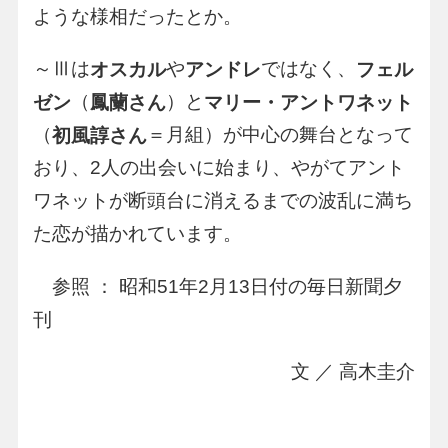
ような様相だったとか。
～Ⅲは
や
ではなく、
オスカル
アンドレ
フェル
（
）と
ゼン
鳳蘭さん
マリー・アントワネット
（
＝月組）が中心の舞台となって
初風諄さん
おり、2人の出会いに始まり、やがてアント
ワネットが断頭台に消えるまでの波乱に満ち
た恋が描かれています。
参照 ： 昭和51年2月13日付の毎日新聞夕
刊
文 ／ 高木圭介