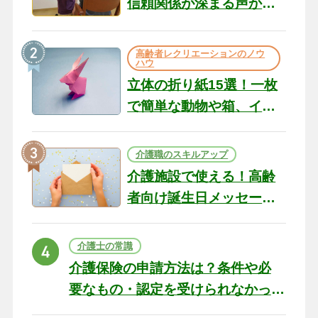
信頼関係が深まる声かけ
のコツ10選｜認知症ケア
の現場から（22）
高齢者レクリエーションのノウ
ハウ
立体の折り紙15選！一枚
で簡単な動物や箱、イン
テリアになる作品まで
介護職のスキルアップ
介護施設で使える！高齢
者向け誕生日メッセージ
の例文と書き方のポイン
ト
介護士の常識
介護保険の申請方法は？条件や必
要なもの・認定を受けられなかっ
た場合の対処法