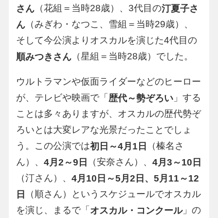
（花組＝当時28歳）、3代目の
さん
汀夏子さ
（みぎわ・なつこ、雪組＝当時29歳）、
ん
そして今公演よりオスカルを演じた4代目の
（星組＝当時28歳）でした。
順みつきさん
ウルトラマンや仮面ライダーなどのヒーロー
が、テレビや映画で「
」する
歴代～勢ぞろい
ことは多々ありますが、オスカルの歴代勢ぞ
ろいとは大変レアな光景だったことでしょ
う。この公演では
（榛名さ
初日～4月1日
ん）、
（安奈さん）、
4月2～9日
4月3～10日
（汀さん）、
4月10日～5月2日、5月11～12
（順さん）というスケジュールでオスカル
日
を演じ、まるで「
」の
オスカル・コンクール