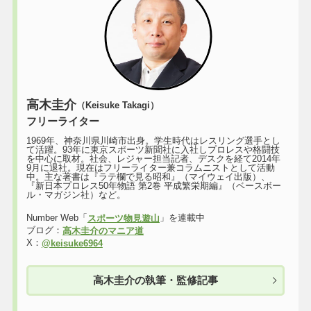
高木圭介
（Keisuke Takagi）
フリーライター
1969年、神奈川県川崎市出身。学生時代はレスリング選手とし
て活躍。93年に東京スポーツ新聞社に入社しプロレスや格闘技
を中心に取材。社会、レジャー担当記者、デスクを経て2014年
9月に退社。現在はフリーライター兼コラムニストとして活動
中。主な著書は『ラテ欄で見る昭和』（マイウェイ出版）、
『新日本プロレス50年物語 第2巻 平成繁栄期編』（ベースボー
ル・マガジン社）など。
Number Web「
」を連載中
スポーツ物見遊山
ブログ：
高木圭介のマニア道
X：
@keisuke6964
高木圭介の執筆・監修記事