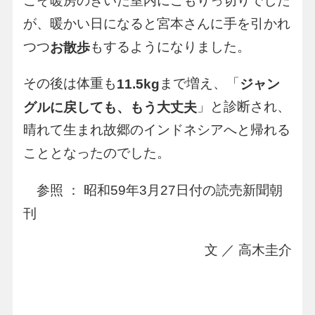
こそ暖房のきいた室内にこもりっ切りでした
が、暖かい日になると宮本さんに手を引かれ
つつ
もするようになりました。
お散歩
その後は体重も
まで増え、「
11.5kg
ジャン
」と診断され、
グルに戻しても、もう大丈夫
晴れて生まれ故郷のインドネシアへと帰れる
こととなったのでした。
参照 ： 昭和59年3月27日付の読売新聞朝
刊
文 ／ 高木圭介