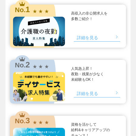
1
No.
★ ★ ★
高収入の非公開求人を
多数ご紹介！
詳細を見る
2
No.
★ ★ ★
人気急上昇！
夜勤・残業が少なく
未経験もOK！
詳細を見る
3
No.
★ ★ ★
資格を活かして
給料&キャリアアップの
チャンス！