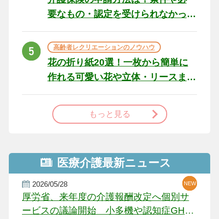
要なもの・認定を受けられなかっ
た場合の対処法
高齢者レクリエーションのノウハウ
花の折り紙20選！一枚から簡単に
作れる可愛い花や立体・リースま
で
もっと見る
医療介護最新ニュース
2026/05/28
NEW
NEW
NEW
厚労省、来年度の介護報酬改定へ個別サ
ービスの議論開始 小多機や認知症GH、