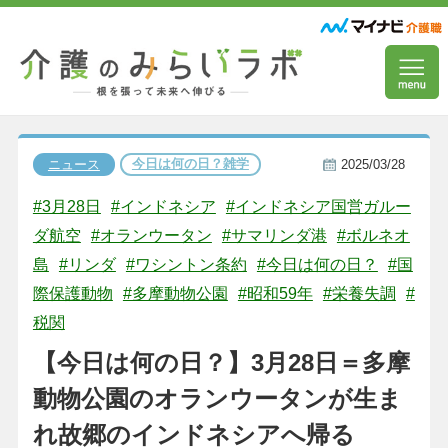
今日は何の日？雑学
ニュース
2025/03/28
#3月28日
#インドネシア
#インドネシア国営ガルー
ダ航空
#オランウータン
#サマリンダ港
#ボルネオ
島
#リンダ
#ワシントン条約
#今日は何の日？
#国
際保護動物
#多摩動物公園
#昭和59年
#栄養失調
#
税関
【今日は何の日？】3月28日＝多摩
動物公園のオランウータンが生ま
れ故郷のインドネシアへ帰る