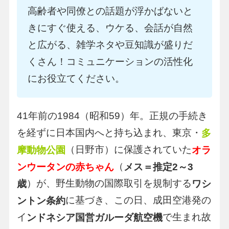
高齢者や同僚との話題が浮かばないと
きにすぐ使える、ウケる、会話が自然
と広がる、雑学ネタや豆知識が盛りだ
くさん！コミュニケーションの活性化
にお役立てください。
41年前の1984（昭和59）年。正規の手続き
を経ずに日本国内へと持ち込まれ、東京・
多
（日野市）に保護されていた
摩動物公園
オラ
（
ンウータンの赤ちゃん
メス＝推定2～3
）が、野生動物の国際取引を規制する
歳
ワシ
に基づき、この日、成田空港発の
ントン条約
イ
で生まれ故
ンドネシア国営ガルーダ航空機