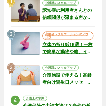
介護職のスキルアップ
認知症の利用者さんとの
信頼関係が深まる声かけ
のコツ10選｜認知症ケア
の現場から（22）
高齢者レクリエーションのノウ
ハウ
立体の折り紙15選！一枚
で簡単な動物や箱、イン
テリアになる作品まで
介護職のスキルアップ
介護施設で使える！高齢
者向け誕生日メッセージ
の例文と書き方のポイン
ト
介護士の常識
介護保険の申請方法は？条件や必