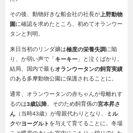
その後、動物好きな船会社の社長が
上野動物
に確認を求めたところ、初めてオランウー
園
タンと判明。
来日当初のリンダ嬢は
に陥
極度の栄養失調
り、か弱い声で「
」と泣くばかり。
キーキー
結局、国内で最も
オランウータンの飼育実績
のある多摩動物公園に保護されることに。
通常、オランウータンの赤ちゃんが母離れす
るのは
。そのため飼育係の
3歳以降
宮本昇さ
（当時43歳）が母親代わりとなり、
ん
ミル
や
を与えて育てることに。冬場
ク
ヨーグルト