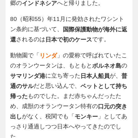
郷の
へと帰りました。
インドネシア
80（昭和55）年11月に発効されたワシント
ン条約に基づいて、
国際保護動物が海外に返
されるのは
です。
還
日本で初のケース
動物園で「
」の愛称で呼ばれていたこ
リンダ
のオランウータンは、もともと
の
ボルネオ島
に立ち寄った
が、
サマリンダ港
日本人船員
普
だと思い込んで、
通のサル
ペットとして持ち
ものでした。まだ赤ちゃんだったた
帰った
め、成獣のオランウータン特有の
口元の突き
がなく、税関でも「
」としてあ
出し
モンキー
っさり通過しつつ日本へやってきたのでし
た。