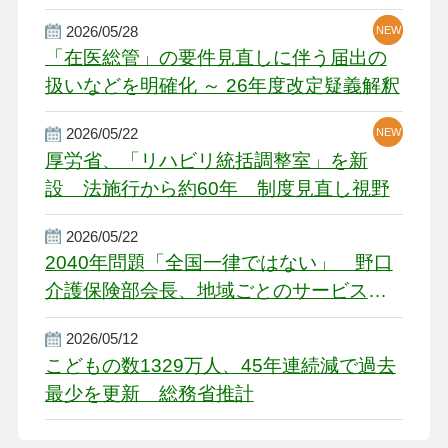
厳しい経営環境に危機感
2026/05/28
NEW
NEW
「在医総管」の要件見直しに伴う届出の
扱いなどを明確化 ～ 26年度改定疑義解釈
2026/05/22
NEW
厚労省、「リハビリ統括調整室」を新
設 法施行から約60年 制度見直し視野
2026/05/22
2040年問題「全国一律ではない」 野口
介護保険部会長、地域ごとのサービス基
盤整備を促す
2026/05/12
こどもの数1329万人、45年連続減で過去
最少を更新 総務省推計