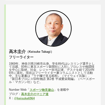
高木圭介
（Keisuke Takagi）
フリーライター
1969年、神奈川県川崎市出身。学生時代はレスリング選手とし
て活躍。93年に東京スポーツ新聞社に入社しプロレスや格闘技
を中心に取材。社会、レジャー担当記者、デスクを経て2014年
9月に退社。現在はフリーライター兼コラムニストとして活動
中。主な著書は『ラテ欄で見る昭和』（マイウェイ出版）、
『新日本プロレス50年物語 第2巻 平成繁栄期編』（ベースボー
ル・マガジン社）など。
Number Web「
」を連載中
スポーツ物見遊山
ブログ：
高木圭介のマニア道
X：
@keisuke6964