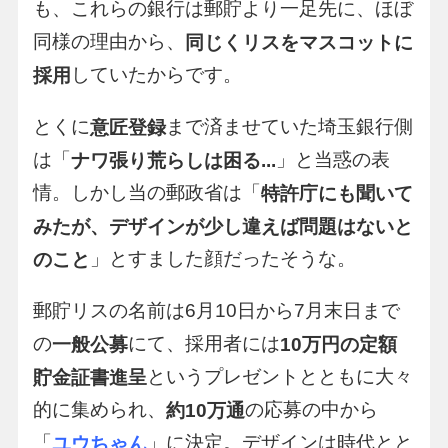
も、これらの銀行は郵貯より一足先に、ほぼ
同様の理由から、
同じくリスをマスコットに
していたからです。
採用
とくに
まで済ませていた埼玉銀行側
意匠登録
は「
」と当惑の表
ナワ張り荒らしは困る...
情。しかし当の郵政省は「
特許庁にも聞いて
みたが、デザインが少し違えば問題はないと
」とすました顔だったそうな。
のこと
郵貯リスの名前は6月10日から7月末日まで
の
にて、採用者には
一般公募
10万円の定額
というプレゼントとともに大々
貯金証書進呈
的に集められ、
の応募の中から
約10万通
「
」に決定。デザインは時代とと
ユウちゃん