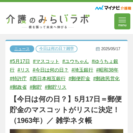
今日は何の日？雑学
ニュース
2025/05/17
#5月17日
#マスコット
#ユウちゃん
#ゆうちょ銀
行
#リス
#今日は何の日？
#埼玉銀行
#昭和38年
#特許庁
#西日本相互銀行
#郵便貯金
#郵政民営化
#郵政省
#郵貯
#郵貯リス
【今日は何の日？】5月17日＝郵便
貯金のマスコットがリスに決定！
（1963年）／ 雑学ネタ帳