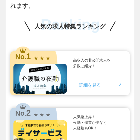
れます。
Ranking
人気の求人特集ランキング
1
No.
★ ★ ★
高収入の非公開求人を
多数ご紹介！
詳細を見る
2
No.
★ ★ ★
人気急上昇！
夜勤・残業が少なく
未経験もOK！