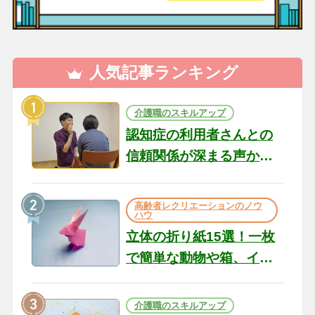
人気記事ランキング
介護職のスキルアップ
認知症の利用者さんとの
信頼関係が深まる声かけ
のコツ10選｜認知症ケア
の現場から（22）
高齢者レクリエーションのノウ
ハウ
立体の折り紙15選！一枚
で簡単な動物や箱、イン
テリアになる作品まで
介護職のスキルアップ