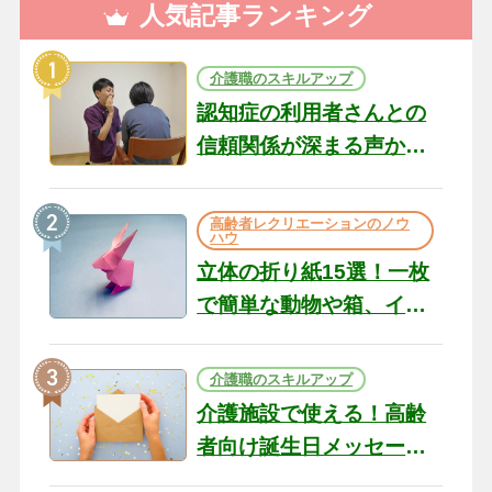
人気記事ランキング
介護職のスキルアップ
認知症の利用者さんとの
信頼関係が深まる声かけ
のコツ10選｜認知症ケア
の現場から（22）
高齢者レクリエーションのノウ
ハウ
立体の折り紙15選！一枚
で簡単な動物や箱、イン
テリアになる作品まで
介護職のスキルアップ
介護施設で使える！高齢
者向け誕生日メッセージ
の例文と書き方のポイン