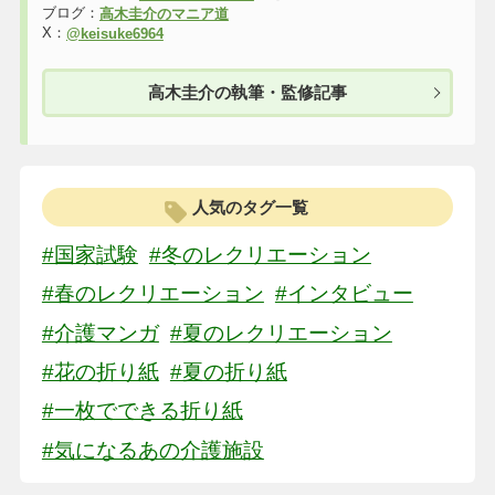
ブログ：
高木圭介のマニア道
X：
@keisuke6964
高木圭介の執筆・監修記事
人気のタグ一覧
#国家試験
#冬のレクリエーション
#春のレクリエーション
#インタビュー
#介護マンガ
#夏のレクリエーション
#花の折り紙
#夏の折り紙
#一枚でできる折り紙
#気になるあの介護施設