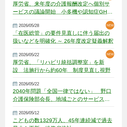
厚労省、来年度の介護報酬改定へ個別サ
ービスの議論開始 小多機や認知症GH、
厳しい経営環境に危機感
2026/05/28
NEW
NEW
「在医総管」の要件見直しに伴う届出の
扱いなどを明確化 ～ 26年度改定疑義解釈
2026/05/22
NEW
厚労省、「リハビリ統括調整室」を新
設 法施行から約60年 制度見直し視野
2026/05/22
2040年問題「全国一律ではない」 野口
介護保険部会長、地域ごとのサービス基
盤整備を促す
2026/05/12
こどもの数1329万人、45年連続減で過去