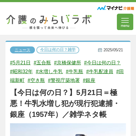
今日は何の日？雑学
ニュース
2025/05/21
#5月21日
#五合瓶
#京橋保健所
#今日は何の日？
#昭和32年
#水増し牛乳
#牛乳瓶
#牛乳配達員
#田
端新町
#空き瓶
#警視庁築地署
#銀座
【今日は何の日？】5月21日＝極
悪！牛乳水増し犯が現行犯逮捕・
銀座（1957年）／雑学ネタ帳