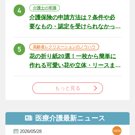
ト
介護士の常識
介護保険の申請方法は？条件や必
要なもの・認定を受けられなかっ
た場合の対処法
高齢者レクリエーションのノウハウ
花の折り紙20選！一枚から簡単に
作れる可愛い花や立体・リースま
で
もっと見る
医療介護最新ニュース
2026/05/28
NEW
NEW
NEW