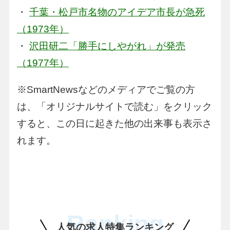
・
千葉・松戸市名物のアイデア市長が急死
（1973年）
・
沢田研二「勝手にしやがれ」が発売
（1977年）
※SmartNewsなどのメディアでご覧の方
は、「オリジナルサイトで読む」をクリック
すると、この日に起きた他の出来事も表示さ
れます。
Ranking
人気の求人特集ランキング