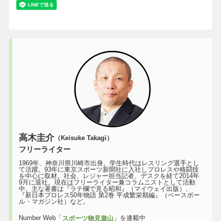
高木圭介
（Keisuke Takagi）
フリーライター
1969年、神奈川県川崎市出身。学生時代はレスリング選手とし
て活躍。93年に東京スポーツ新聞社に入社しプロレスや格闘技
を中心に取材。社会、レジャー担当記者、デスクを経て2014年
9月に退社。現在はフリーライター兼コラムニストとして活動
中。主な著書は『ラテ欄で見る昭和』（マイウェイ出版）、
『新日本プロレス50年物語 第2巻 平成繁栄期編』（ベースボー
ル・マガジン社）など。
Number Web「
」を連載中
スポーツ物見遊山