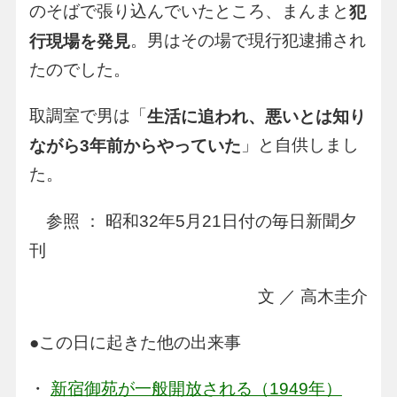
のそばで張り込んでいたところ、まんまと
犯
。男はその場で現行犯逮捕され
行現場を発見
たのでした。
取調室で男は「
生活に追われ、悪いとは知り
」と自供しまし
ながら3年前からやっていた
た。
参照 ： 昭和32年5月21日付の毎日新聞夕
刊
文 ／ 高木圭介
●この日に起きた他の出来事
・
新宿御苑が一般開放される（1949年）