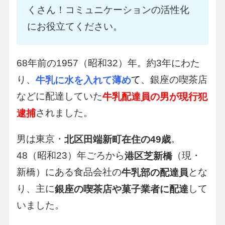
くさん！コミュニケーションの活性化
にお役立てください。
68年前の1957（昭和32）年。約3年にわた
り、
て
、銀座の喫茶店
牛乳に水を入れて薄め
などに配達していた
牛乳配達員の男が現行犯
されました。
逮捕
男は東京・
。
北区田端新町在住の49歳
48（昭和23）年ごろから
（現・
港区芝新橋
新橋）にある食品会社の
とな
牛乳部の配達員
り、主に
して
銀座の喫茶店や菓子業者に配達
いました。