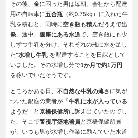
その後、金に困った男は毎朝、会社から配達
用の自転車に
（約0.75kg）に入れた牛
五合瓶
乳を積むと、同時に
空き瓶も積んだうえで出
。途中、
で、空き瓶にも少
発
銀座にある水道
しずつ牛乳を分け、それぞれの瓶に水を足し
た"
"を配達することを日課として
水増し牛乳
いました。その水増し分で
1か月で約1万円
を稼いでいたそうです。
ところがある日、
に気が
不自然な牛乳の薄さ
ついた銀座の業者が「
牛乳に水が入っている
」と
に訴え出ていたのでし
ようだ
京橋保健所
た。そこで
と京橋保健所員
警視庁築地署員
が、いつも男が水増し作業に励んでいた水道