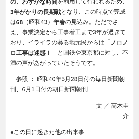
を利用して行われるため、
の、わずかな時間
となり、この時点で完成
3年がかりの長期戦
は
（昭和43）
の見込み。ただでさ
68
年春
え、事業決定から工事着工まで3年が過ぎて
おり、イライラの募る地元民からは「
ノロノ
」と国鉄や東京都に対し、不
ロ工事は迷惑！
満の声があがっていたそうです。
参照 ： 昭和40年5月28日付の毎日新聞朝
刊、6月1日付の朝日新聞朝刊
文 ／ 高木圭
介
●この日に起きた他の出来事