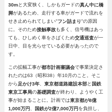
と大変狭く、しかもガードの
30m
真ん中に橋
があるため、走行する車がガードで流れを
脚
せき止められてしまい"
"の原因
フン詰まり
に。そのため
も多く、信号機はあっ
接触事故
ても、ひしめく車をさばくため
が一
交通巡査
日中、目を光らせている必要があったので
す。
この拡幅工事が
で事業決定さ
都市計画審議会
れたのは63（昭和38）年10月のこと。そこ
から
、
と
足かけ3年
東京都道路建設本部
国鉄
の
が終わり、ようやく工
東京工事局
基礎調査
事が始まることに。計画では
東京都が8億
、
を負担し、
1,000万円
国鉄が2億7,000万円