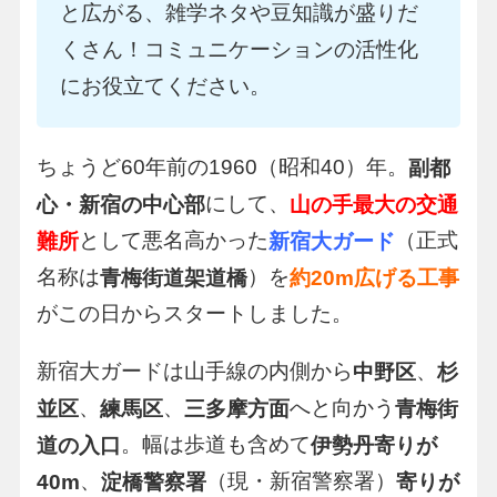
と広がる、雑学ネタや豆知識が盛りだ
くさん！コミュニケーションの活性化
にお役立てください。
ちょうど60年前の1960（昭和40）年。
副都
にして、
心・新宿の中心部
山の手最大の交通
として悪名高かった
（正式
難所
新宿大ガード
名称は
）を
青梅街道架道橋
約20m広げる工事
がこの日からスタートしました。
新宿大ガードは山手線の内側から
、
中野区
杉
、
、
へと向かう
並区
練馬区
三多摩方面
青梅街
。幅は歩道も含めて
道の入口
伊勢丹寄りが
、
（現・新宿警察署）
40m
淀橋警察署
寄りが