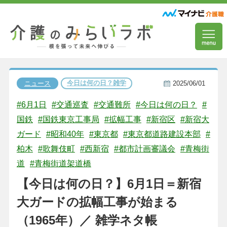
今日は何の日？雑学
ニュース
2025/06/01
#6月1日
#交通巡査
#交通難所
#今日は何の日？
#
国鉄
#国鉄東京工事局
#拡幅工事
#新宿区
#新宿大
ガード
#昭和40年
#東京都
#東京都道路建設本部
#
柏木
#歌舞伎町
#西新宿
#都市計画審議会
#青梅街
道
#青梅街道架道橋
【今日は何の日？】6月1日＝新宿
大ガードの拡幅工事が始まる
（1965年）／ 雑学ネタ帳