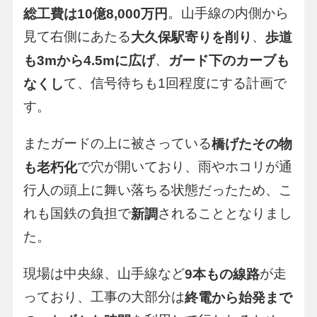
。山手線の内側から
総工費は10億8,000万円
見て右側にあたる
、
大久保駅寄りを削り
歩道
、
も3mから4.5mに広げ
ガード下のカーブも
て、信号待ちも1回程度にする計画で
なくし
す。
またガードの上に被さっている
橋げたその物
で穴が開いており、雨やホコリが通
も老朽化
行人の頭上に舞い落ちる状態だったため、こ
れも国鉄の負担で
されることとなりまし
新調
た。
現場は中央線、山手線など
が走
9本もの線路
っており、工事の大部分は
終電から始発まで