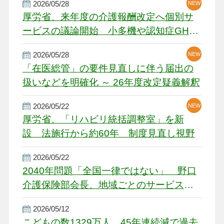
2026/05/28
NEW
NEW
NEW
厚労省、来年度の介護報酬改定へ個別サ
ービスの議論開始 小多機や認知症GH、
厳しい経営環境に危機感
2026/05/28
NEW
NEW
「在医総管」の要件見直しに伴う届出の
扱いなどを明確化 ～ 26年度改定疑義解釈
2026/05/22
NEW
厚労省、「リハビリ統括調整室」を新
設 法施行から約60年 制度見直し視野
2026/05/22
2040年問題「全国一律ではない」 野口
介護保険部会長、地域ごとのサービス基
盤整備を促す
2026/05/12
こどもの数1329万人、45年連続減で過去