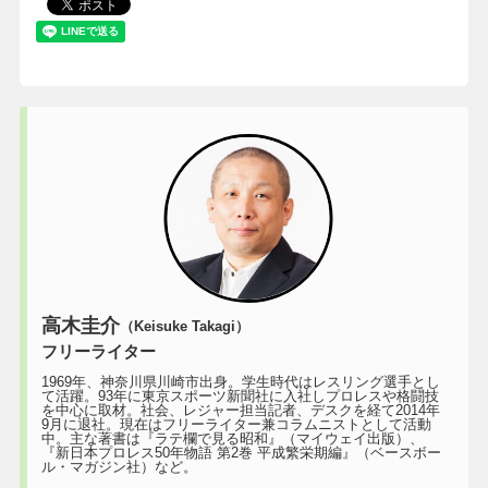
高木圭介
（Keisuke Takagi）
フリーライター
1969年、神奈川県川崎市出身。学生時代はレスリング選手とし
て活躍。93年に東京スポーツ新聞社に入社しプロレスや格闘技
を中心に取材。社会、レジャー担当記者、デスクを経て2014年
9月に退社。現在はフリーライター兼コラムニストとして活動
中。主な著書は『ラテ欄で見る昭和』（マイウェイ出版）、
『新日本プロレス50年物語 第2巻 平成繁栄期編』（ベースボー
ル・マガジン社）など。