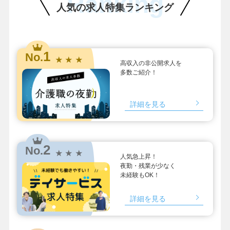
Ranking
人気の求人特集ランキング
1
No.
★ ★ ★
高収入の非公開求人を
多数ご紹介！
詳細を見る
2
No.
★ ★ ★
人気急上昇！
夜勤・残業が少なく
未経験もOK！
詳細を見る