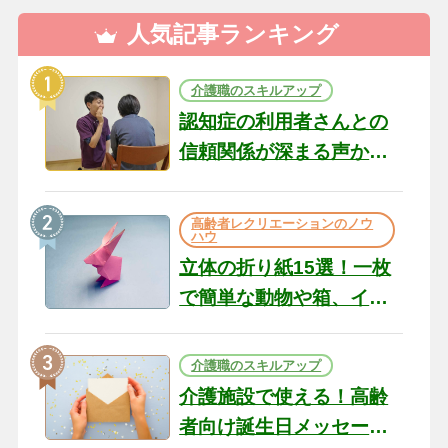
人気記事ランキング
介護職のスキルアップ
認知症の利用者さんとの
信頼関係が深まる声かけ
のコツ10選｜認知症ケア
の現場から（22）
高齢者レクリエーションのノウ
ハウ
立体の折り紙15選！一枚
で簡単な動物や箱、イン
テリアになる作品まで
介護職のスキルアップ
介護施設で使える！高齢
者向け誕生日メッセージ