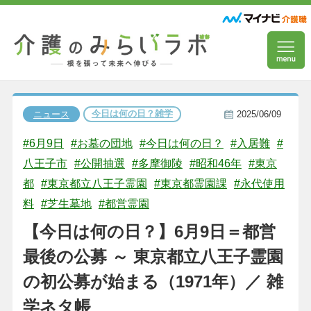
今日は何の日？雑学
ニュース
2025/06/09
#6月9日
#お墓の団地
#今日は何の日？
#入居難
#
八王子市
#公開抽選
#多摩御陵
#昭和46年
#東京
都
#東京都立八王子霊園
#東京都霊園課
#永代使用
料
#芝生墓地
#都営霊園
【今日は何の日？】6月9日＝都営
最後の公募 ～ 東京都立八王子霊園
の初公募が始まる（1971年）／ 雑
学ネタ帳