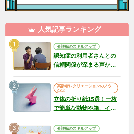
人気記事ランキング
介護職のスキルアップ
認知症の利用者さんとの
信頼関係が深まる声かけ
のコツ10選｜認知症ケア
の現場から（22）
高齢者レクリエーションのノウ
ハウ
立体の折り紙15選！一枚
で簡単な動物や箱、イン
テリアになる作品まで
介護職のスキルアップ