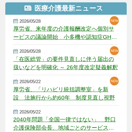
医療介護最新ニュース
2026/05/28
NEW
NEW
NEW
厚労省、来年度の介護報酬改定へ個別サ
ービスの議論開始 小多機や認知症GH、
厳しい経営環境に危機感
2026/05/28
NEW
NEW
「在医総管」の要件見直しに伴う届出の
扱いなどを明確化 ～ 26年度改定疑義解釈
2026/05/22
NEW
厚労省、「リハビリ統括調整室」を新
設 法施行から約60年 制度見直し視野
2026/05/22
2040年問題「全国一律ではない」 野口
介護保険部会長、地域ごとのサービス基