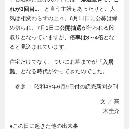
」と言う主婦もあったりと、人
れが3回目...
気は相変わらずの上々。6月11日に公募は締
め切られ、7月1日に
が行われる段
公開抽選
取りとなっていますが、
とな
倍率は3～4倍
ると見込まれています。
住宅だけでなく、ついにお墓までが「
入居
」となる時代がやってきたのでした。
難
参照 ： 昭和46年6月9日付の読売新聞夕刊
文 ／ 高
木圭介
●この日に起きた他の出来事