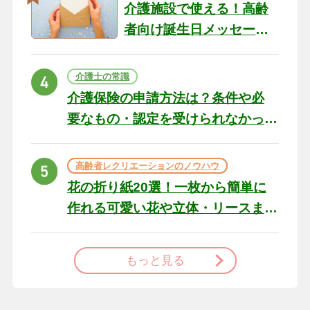
介護施設で使える！高齢
者向け誕生日メッセージ
の例文と書き方のポイン
ト
介護士の常識
介護保険の申請方法は？条件や必
要なもの・認定を受けられなかっ
た場合の対処法
高齢者レクリエーションのノウハウ
花の折り紙20選！一枚から簡単に
作れる可愛い花や立体・リースま
で
もっと見る