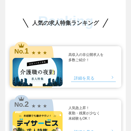
Ranking
人気の求人特集ランキング
1
No.
★ ★ ★
高収入の非公開求人を
多数ご紹介！
詳細を見る
2
No.
★ ★ ★
人気急上昇！
夜勤・残業が少なく
未経験もOK！