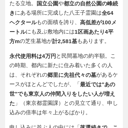
たる立地。
や
国立公園
都立の自然公園の峰続
にある場所に完成した八王子霊園は
き
全64
もの面積を誇り、
ヘクタール
高低差が100メ
にも及ぶ敷地内には
ートル
1区画あたり4平
の芝生墓地が
もあります。
方m
計2,581基
と民間墓地の約半額。こ
永代使用料は4万円
の時期、都内に新たに住み着いた多くの人
は、それぞれの
があるケ
郷里に先祖代々の墓
ースがほとんどでしたが、「
最近では"あの
世"でも東京人の仲間入りをしたい人が増え
」（東京都霊園課）との見立て通り、申し
た
込みの倍率は年々上がるばかり。
申し込みに並ぶ人の中には「
落選続きで、こ