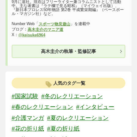
9月に退社。現在はフリーライター兼コラムニストとして活動
中。主な著書は『ラテ欄で見る昭和』（マイウェイ出版）、
『新日本プロレス50年物語 第2巻 平成繁栄期編』（ベースボー
ル・マガジン社）など。
Number Web「
」を連載中
スポーツ物見遊山
ブログ：
高木圭介のマニア道
X：
@keisuke6964
高木圭介の執筆・監修記事
人気のタグ一覧
#国家試験
#冬のレクリエーション
#春のレクリエーション
#インタビュー
#介護マンガ
#夏のレクリエーション
#花の折り紙
#夏の折り紙