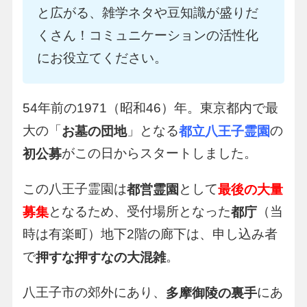
と広がる、雑学ネタや豆知識が盛りだ
くさん！コミュニケーションの活性化
にお役立てください。
54年前の1971（昭和46）年。東京都内で最
大の「
」となる
の
お墓の団地
都立八王子霊園
がこの日からスタートしました。
初公募
この八王子霊園は
として
都営霊園
最後の大量
となるため、受付場所となった
（当
募集
都庁
時は有楽町）地下2階の廊下は、申し込み者
で
。
押すな押すなの大混雑
八王子市の郊外にあり、
にあ
多摩御陵の裏手