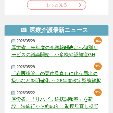
もっと見る
医療介護最新ニュース
2026/05/28
NEW
NEW
NEW
厚労省、来年度の介護報酬改定へ個別サ
ービスの議論開始 小多機や認知症GH、
厳しい経営環境に危機感
2026/05/28
NEW
NEW
「在医総管」の要件見直しに伴う届出の
扱いなどを明確化 ～ 26年度改定疑義解釈
2026/05/22
NEW
厚労省、「リハビリ統括調整室」を新
設 法施行から約60年 制度見直し視野