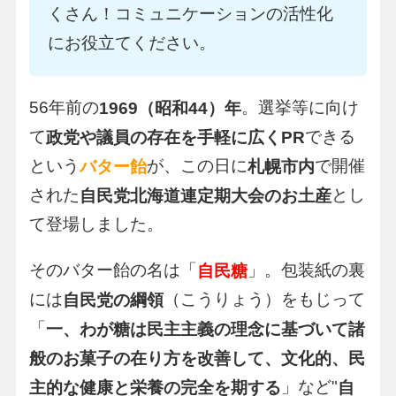
くさん！コミュニケーションの活性化
にお役立てください。
56年前の
。選挙等に向け
1969（昭和44）年
て
できる
政党や議員の存在を手軽に広くPR
という
が、この日に
で開催
バター飴
札幌市内
された
とし
自民党北海道連定期大会のお土産
て登場しました。
そのバター飴の名は「
」。包装紙の裏
自民糖
には
（こうりょう）をもじって
自民党の綱領
「
一、わが糖は民主主義の理念に基づいて諸
般のお菓子の在り方を改善して、文化的、民
」など"
主的な健康と栄養の完全を期する
自