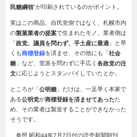
"が印刷されているのがポイント。
民糖綱領
実はこの商品、自民党側ではなく、札幌市内
の
で生まれたモノ。業者側は
製菓業者の提案
「
」と早
政党、議員を問わず、手土産に最適
くも
を済ませ、その他にも「
商標登録
社会
」など、党派を問わずに手広く
糖
各政党の注
に応じようとスタンバイしていたとか。
文
ところが「
」だけは、一足早く本家で
公明糖
ある
が
た
公明党
商標登録を済ませてあった
め、その業者は製造することができなかった
そうです。
参照 昭和44年7月7日付の読売新聞朝刊