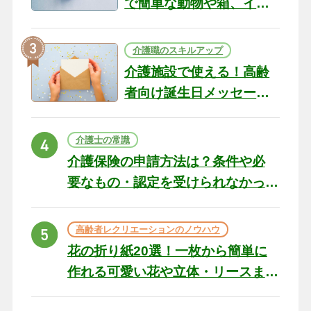
で簡単な動物や箱、イン
テリアになる作品まで
介護職のスキルアップ
介護施設で使える！高齢
者向け誕生日メッセージ
の例文と書き方のポイン
ト
介護士の常識
介護保険の申請方法は？条件や必
要なもの・認定を受けられなかっ
た場合の対処法
高齢者レクリエーションのノウハウ
花の折り紙20選！一枚から簡単に
作れる可愛い花や立体・リースま
で