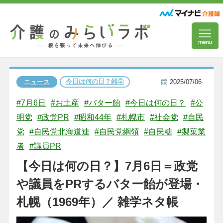
今日は何の日？雑学
ニュース
2025/07/06
#7月6日
#お土産
#バター飴
#今日は何の日？
#公
明党
#政党PR
#昭和44年
#札幌市
#社会党
#自民
党
#自民党北海道連
#自民党綱領
#自民糖
#製菓業
者
#議員PR
【今日は何の日？】7月6日＝政党
や議員をPRするバター飴が登場・
札幌（1969年）／ 雑学ネタ帳