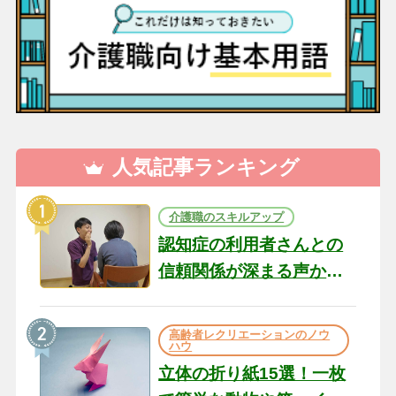
人気記事ランキング
介護職のスキルアップ
認知症の利用者さんとの
信頼関係が深まる声かけ
のコツ10選｜認知症ケア
の現場から（22）
高齢者レクリエーションのノウ
ハウ
立体の折り紙15選！一枚