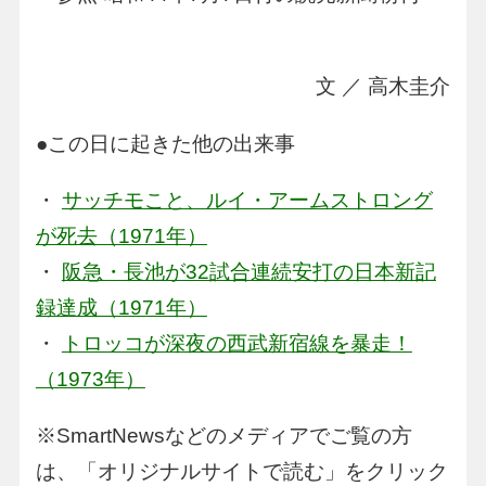
文 ／ 高木圭介
●この日に起きた他の出来事
・
サッチモこと、ルイ・アームストロング
が死去（1971年）
・
阪急・長池が32試合連続安打の日本新記
録達成（1971年）
・
トロッコが深夜の西武新宿線を暴走！
（1973年）
※SmartNewsなどのメディアでご覧の方
は、「オリジナルサイトで読む」をクリック