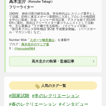
高木圭介
（Keisuke Takagi）
フリーライター
1969年、神奈川県川崎市出身。学生時代はレスリング選手とし
て活躍。93年に東京スポーツ新聞社に入社しプロレスや格闘技
を中心に取材。社会、レジャー担当記者、デスクを経て2014年
9月に退社。現在はフリーライター兼コラムニストとして活動
中。主な著書は『ラテ欄で見る昭和』（マイウェイ出版）、
『新日本プロレス50年物語 第2巻 平成繁栄期編』（ベースボー
ル・マガジン社）など。
Number Web「
」を連載中
スポーツ物見遊山
ブログ：
高木圭介のマニア道
X：
@keisuke6964
高木圭介の執筆・監修記事
人気のタグ一覧
#国家試験
#冬のレクリエーション
#春のレクリエーション
#インタビュー