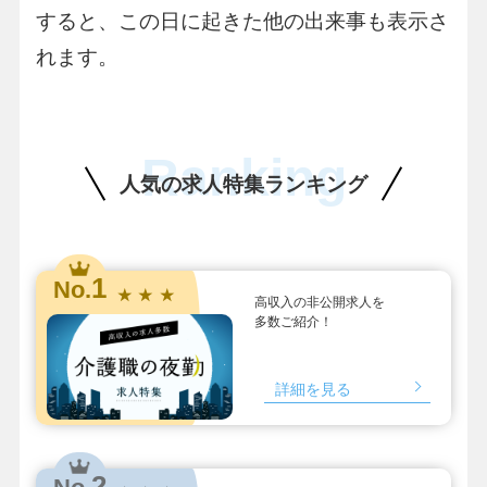
すると、この日に起きた他の出来事も表示さ
れます。
Ranking
人気の求人特集ランキング
1
No.
★ ★ ★
高収入の非公開求人を
多数ご紹介！
詳細を見る
2