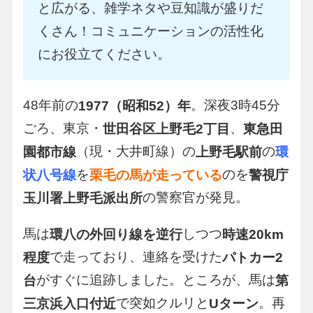
と広がる、雑学ネタや豆知識が盛りだ
くさん！コミュニケーションの活性化
にお役立てください。
48年前の
。深夜3時45分
1977（昭和52）年
ごろ、東京・
、
世田谷区上野毛2丁目
東急田
（現・大井町線）の
の
園都市線
上野毛駅前
環
を
のを
状八号線
栗毛の馬が走っている
警視庁
の警察官が発見。
玉川署上野毛派出所
馬は
しつつ
環八の外回り線を逆行
時速20km
で走っており、連絡を受けた
程度
パトカー2
がすぐに追跡しました。ところが、馬は
台
第
で突如クルリと
。再
三京浜入口付近
Uターン