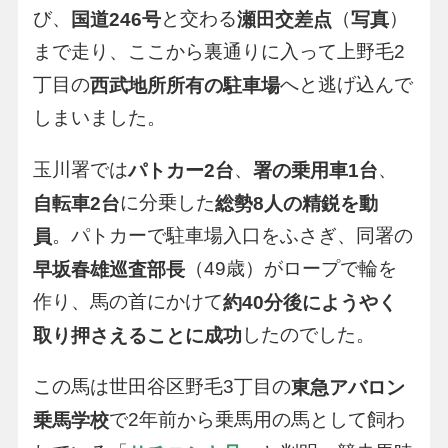
び、
と交わる
（
）
国道246号
瀬田交差点
写真
まで走り、ここから裏通りに入って上野毛2
丁目の
へと逃げ込んで
西武地所所有の駐車場
しまいました。
玉川署では
、
、
パトカー2台
署の乗用車1台
に分乗した
自転車2台
総勢8人の精鋭を動
。パトカーで駐車場入口をふさぎ、同署の
員
（49歳）がロープで輪を
早坂春雄巡査部長
作り、馬の首にかけて
約40分後にようやく
したのでした。
取り押さえることに成功
この馬は世田谷区野毛3丁目の
東急アバロン
で2年前から乗馬用の馬として飼わ
乗馬学校