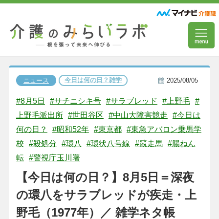
今日は何の日？雑学
ニュース
2025/08/05
#8月5日
#サチニシキ号
#サラブレッド
#上野毛
#
上野毛派出所
#世田谷区
#中山大障害競走
#今日は
何の日？
#昭和52年
#東京都
#東急アバロン乗馬学
校
#殺処分
#環八
#環状八号線
#競走馬
#腸ねん
転
#警視庁玉川署
【今日は何の日？】8月5日＝深夜
の環八をサラブレッドが疾走・上
野毛（1977年）／ 雑学ネタ帳