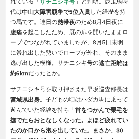
れている「
」と判明。競走馬時
サチニシキ号
代は
した経歴を持
中山大障害競争で5位入賞
つ馬です。連日の
のため8月4日夜に
熱帯夜
を起こしたため、厩の扉を開いたままロ
腹痛
ープでつながれていましたが、8月5日未明
に暴れ出した勢いでロープが外れ、そのまま
逃げ出した模様。サチニシキ号の
逃亡距離は
だったとか。
約6km
サチニシキ号を取り押さえた早坂巡査部長は
。子どもの頃はハダカ馬に乗って
宮城県出身
遊んでいた経験を持ち「
首をつかんで栗毛を
撫でたらおとなしくなった。よほど疲れてい
たのか口から泡を出していた。まさか、30