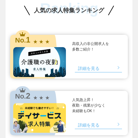
Ranking
人気の求人特集ランキング
1
No.
★ ★ ★
高収入の非公開求人を
多数ご紹介！
詳細を見る
2
No.
★ ★ ★
人気急上昇！
夜勤・残業が少なく
未経験もOK！
詳細を見る