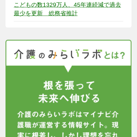
こどもの数1329万人、45年連続減で過去
最少を更新 総務省推計