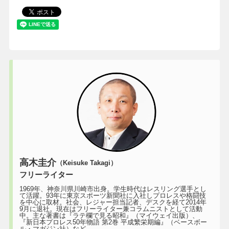
高木圭介
（Keisuke Takagi）
フリーライター
1969年、神奈川県川崎市出身。学生時代はレスリング選手とし
て活躍。93年に東京スポーツ新聞社に入社しプロレスや格闘技
を中心に取材。社会、レジャー担当記者、デスクを経て2014年
9月に退社。現在はフリーライター兼コラムニストとして活動
中。主な著書は『ラテ欄で見る昭和』（マイウェイ出版）、
『新日本プロレス50年物語 第2巻 平成繁栄期編』（ベースボー
ル・マガジン社）など。