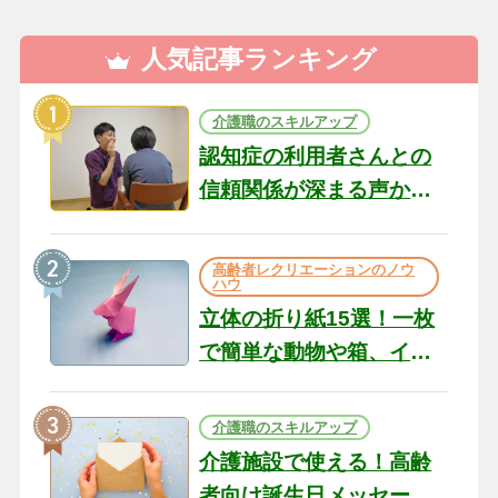
人気記事ランキング
介護職のスキルアップ
認知症の利用者さんとの
信頼関係が深まる声かけ
のコツ10選｜認知症ケア
の現場から（22）
高齢者レクリエーションのノウ
ハウ
立体の折り紙15選！一枚
で簡単な動物や箱、イン
テリアになる作品まで
介護職のスキルアップ
介護施設で使える！高齢
者向け誕生日メッセージ