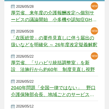
2026/05/28
NEW
NEW
NEW
厚労省、来年度の介護報酬改定へ個別サ
ービスの議論開始 小多機や認知症GH、
厳しい経営環境に危機感
2026/05/28
NEW
NEW
「在医総管」の要件見直しに伴う届出の
扱いなどを明確化 ～ 26年度改定疑義解釈
2026/05/22
NEW
厚労省、「リハビリ統括調整室」を新
設 法施行から約60年 制度見直し視野
2026/05/22
2040年問題「全国一律ではない」 野口
介護保険部会長、地域ごとのサービス基
盤整備を促す
2026/05/12