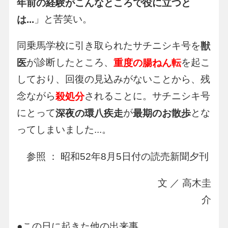
年前の経験がこんなところで役に立つと
」と苦笑い。
は...
同乗馬学校に引き取られたサチニシキ号を
獣
が診断したところ、
を起こ
医
重度の腸ねん転
しており、回復の見込みがないことから、残
念ながら
されることに。サチニシキ号
殺処分
にとって
が
とな
深夜の環八疾走
最期のお散歩
ってしまいました...。
参照 ： 昭和52年8月5日付の読売新聞夕刊
文 ／ 高木圭
介
●この日に起きた他の出来事