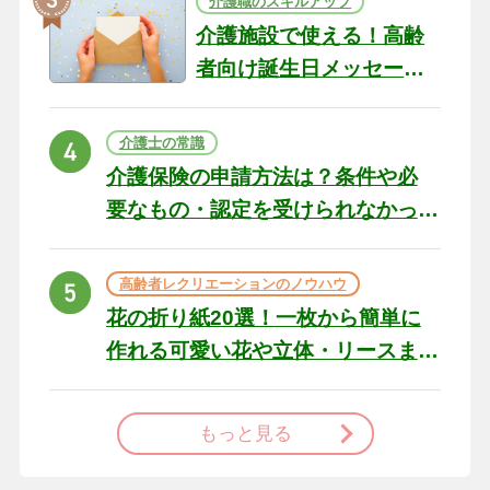
介護職のスキルアップ
介護施設で使える！高齢
者向け誕生日メッセージ
の例文と書き方のポイン
ト
介護士の常識
介護保険の申請方法は？条件や必
要なもの・認定を受けられなかっ
た場合の対処法
高齢者レクリエーションのノウハウ
花の折り紙20選！一枚から簡単に
作れる可愛い花や立体・リースま
で
もっと見る