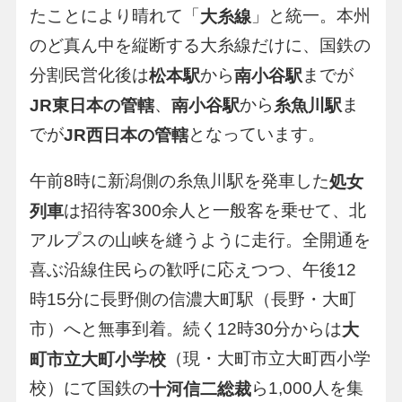
たことにより晴れて「
」と統一。本州
大糸線
のど真ん中を縦断する大糸線だけに、国鉄の
分割民営化後は
から
までが
松本駅
南小谷駅
、
から
ま
JR東日本の管轄
南小谷駅
糸魚川駅
でが
となっています。
JR西日本の管轄
午前8時に新潟側の糸魚川駅を発車した
処女
は招待客300余人と一般客を乗せて、北
列車
アルプスの山峡を縫うように走行。全開通を
喜ぶ沿線住民らの歓呼に応えつつ、午後12
時15分に長野側の信濃大町駅（長野・大町
市）へと無事到着。続く12時30分からは
大
（現・大町市立大町西小学
町市立大町小学校
校）にて国鉄の
ら1,000人を集
十河信二総裁