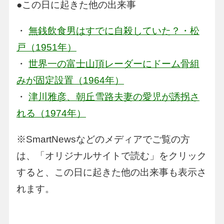
●この日に起きた他の出来事
・
無銭飲食男はすでに自殺していた？・松
戸（1951年）
・
世界一の富士山頂レーダーにドーム骨組
みが固定設置（1964年）
・
津川雅彦、朝丘雪路夫妻の愛児が誘拐さ
れる（1974年）
※SmartNewsなどのメディアでご覧の方
は、「オリジナルサイトで読む」をクリック
すると、この日に起きた他の出来事も表示さ
れます。