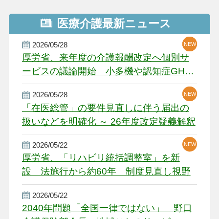
医療介護最新ニュース
2026/05/28
NEW
NEW
NEW
厚労省、来年度の介護報酬改定へ個別サ
ービスの議論開始 小多機や認知症GH、
厳しい経営環境に危機感
2026/05/28
NEW
NEW
「在医総管」の要件見直しに伴う届出の
扱いなどを明確化 ～ 26年度改定疑義解釈
2026/05/22
NEW
厚労省、「リハビリ統括調整室」を新
設 法施行から約60年 制度見直し視野
2026/05/22
2040年問題「全国一律ではない」 野口