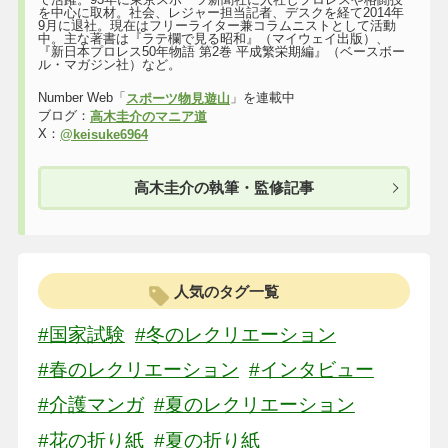
を中心に取材。社会、レジャー担当記者、デスクを経て2014年
9月に退社。現在はフリーライター兼コラムニストとして活動
中。主な著書は『ラテ欄で見る昭和』（マイウェイ出版）、
『新日本プロレス50年物語 第2巻 平成繁栄期編』（ベースボー
ル・マガジン社）など。
Number Web「
」を連載中
スポーツ物見遊山
ブログ：
高木圭介のマニア道
X：
@keisuke6964
高木圭介の執筆・監修記事
人気のタグ一覧
#国家試験
#冬のレクリエーション
#春のレクリエーション
#インタビュー
#介護マンガ
#夏のレクリエーション
#花の折り紙
#夏の折り紙