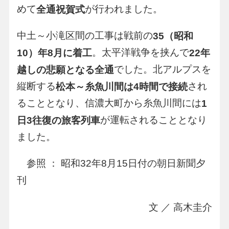
めて
が行われました。
全通祝賀式
中土～小滝区間の工事は戦前の
35（昭和
。太平洋戦争を挟んで
10）年8月に着工
22年
でした。北アルプスを
越しの悲願となる全通
縦断する
され
松本～糸魚川間は4時間で接続
ることとなり、信濃大町から糸魚川間には
1
が運転されることとなり
日3往復の旅客列車
ました。
参照 ： 昭和32年8月15日付の朝日新聞夕
刊
文 ／ 高木圭介