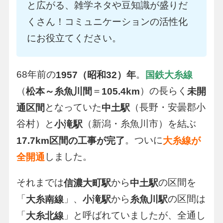
と広がる、雑学ネタや豆知識が盛りだ
くさん！コミュニケーションの活性化
にお役立てください。
68年前の
。
1957（昭和32）年
国鉄大糸線
（
＝
）の長らく
松本～糸魚川間
105.4km
未開
となっていた
（長野・安曇郡小
通区間
中土駅
谷村）と
（新潟・糸魚川市）を結ぶ
小滝駅
。ついに
17.7km区間の工事が完了
大糸線が
しました。
全開通
それまでは
から
の区間を
信濃大町駅
中土駅
「
」、
から
の区間は
大糸南線
小滝駅
糸魚川駅
「
」と呼ばれていましたが、全通し
大糸北線