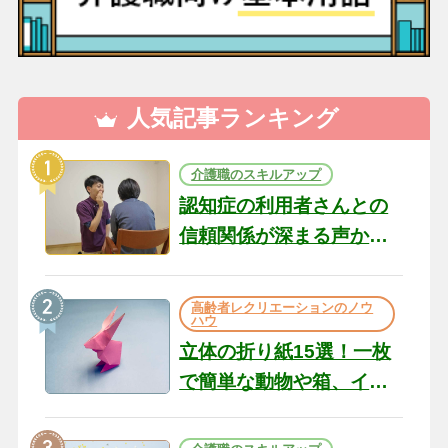
人気記事ランキング
介護職のスキルアップ
認知症の利用者さんとの
信頼関係が深まる声かけ
のコツ10選｜認知症ケア
の現場から（22）
高齢者レクリエーションのノウ
ハウ
立体の折り紙15選！一枚
で簡単な動物や箱、イン
テリアになる作品まで