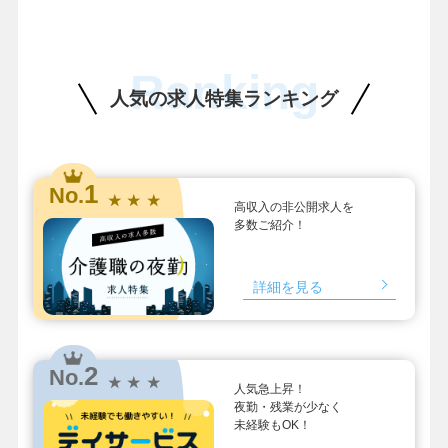
Ranking
人気の求人特集ランキング
1
No.
★ ★ ★
高収入の非公開求人を
多数ご紹介！
詳細を見る
2
No.
★ ★ ★
人気急上昇！
夜勤・残業が少なく
未経験もOK！