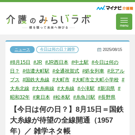
今日は何の日？雑学
ニュース
2025/08/15
#8月15日
#JR
#JR西日本
#中土駅
#今日は何の
日？
#信濃大町駅
#全通祝賀式
#処女列車
#北アル
プス
#国鉄大糸線
#大町市
#大町市立大町小学校
#
大糸北線
#大糸南線
#大糸線
#小滝駅
#新潟県
#
昭和32年
#東日本
#松本駅
#糸魚川駅
#長野県
【今日は何の日？】8月15日＝国鉄
大糸線が待望の全線開通（1957
年）／ 雑学ネタ帳