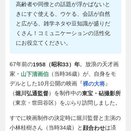
高齢者や同僚との話題が浮かばないと
きにすぐ使える、ウケる、会話が自然
と広がる、雑学ネタや豆知識が盛りだ
くさん！コミュニケーションの活性化
にお役立てください。
67年前の
。放浪の天才画
1958（昭和33）年
家・
（当時36歳）が、自身をモ
山下清画伯
デルとした10月公開の映画『
』
裸の大将
（
）を制作中の
堀川弘通監督
東宝・砧撮影所
（東京・世田谷区）をぶらり訪問しました。
すでに映画制作の決定時に堀川監督と主演の
小林桂樹さん（当時34歳）と
は済
顔合わせ