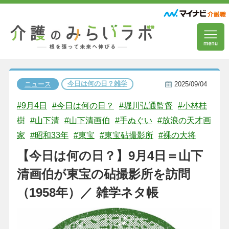
今日は何の日？雑学
ニュース
2025/09/04
#9月4日
#今日は何の日？
#堀川弘通監督
#小林桂
樹
#山下清
#山下清画伯
#手ぬぐい
#放浪の天才画
家
#昭和33年
#東宝
#東宝砧撮影所
#裸の大将
【今日は何の日？】9月4日＝山下
清画伯が東宝の砧撮影所を訪問
（1958年）／ 雑学ネタ帳