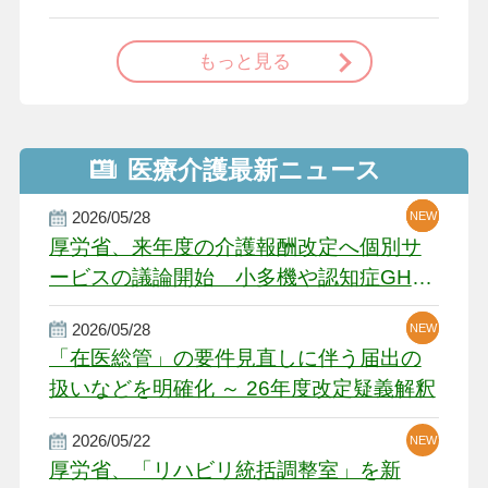
で
もっと見る
医療介護最新ニュース
2026/05/28
NEW
NEW
NEW
厚労省、来年度の介護報酬改定へ個別サ
ービスの議論開始 小多機や認知症GH、
厳しい経営環境に危機感
2026/05/28
NEW
NEW
「在医総管」の要件見直しに伴う届出の
扱いなどを明確化 ～ 26年度改定疑義解釈
2026/05/22
NEW
厚労省、「リハビリ統括調整室」を新