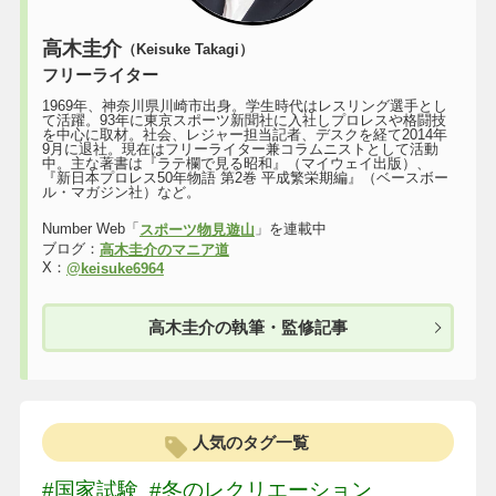
高木圭介
（Keisuke Takagi）
フリーライター
1969年、神奈川県川崎市出身。学生時代はレスリング選手とし
て活躍。93年に東京スポーツ新聞社に入社しプロレスや格闘技
を中心に取材。社会、レジャー担当記者、デスクを経て2014年
9月に退社。現在はフリーライター兼コラムニストとして活動
中。主な著書は『ラテ欄で見る昭和』（マイウェイ出版）、
『新日本プロレス50年物語 第2巻 平成繁栄期編』（ベースボー
ル・マガジン社）など。
Number Web「
」を連載中
スポーツ物見遊山
ブログ：
高木圭介のマニア道
X：
@keisuke6964
高木圭介の執筆・監修記事
人気のタグ一覧
#国家試験
#冬のレクリエーション