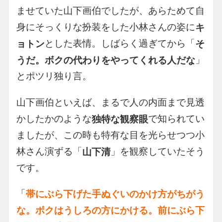
ませていた山下画伯でしたが、あらためて自
身にそっくりな扮装をした小林さんの姿に
キ
とした表情。しばらく過ぎてから「
ョトン
そ
」
うだ。ボクの代わりをやってくれる人だな
とポツリ独り言。
山下画伯といえば、まるで人の内面まで見透
かしたかのような
で知られてい
独特な観察眼
ましたが、この時も特有な目を光らせつつ小
林さん演ずる「
」を観察していたそう
山下清
です。
「
帯にぶら下げた手ぬぐいのかけ方がちがう
な。ボクはうしろの方にかける。前にぶら下