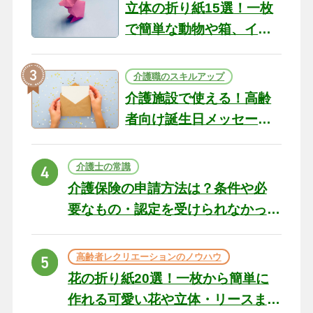
立体の折り紙15選！一枚
で簡単な動物や箱、イン
テリアになる作品まで
介護職のスキルアップ
介護施設で使える！高齢
者向け誕生日メッセージ
の例文と書き方のポイン
ト
介護士の常識
介護保険の申請方法は？条件や必
要なもの・認定を受けられなかっ
た場合の対処法
高齢者レクリエーションのノウハウ
花の折り紙20選！一枚から簡単に
作れる可愛い花や立体・リースま