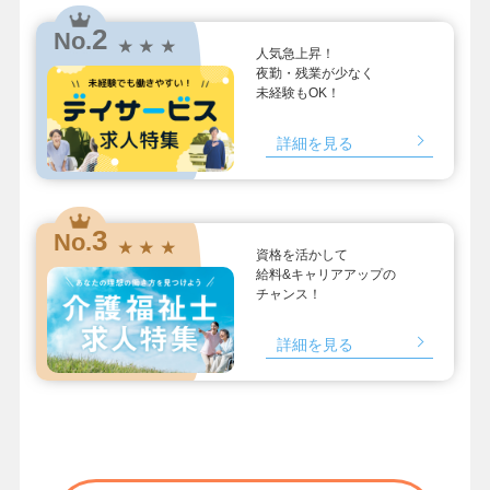
2
No.
★ ★ ★
人気急上昇！
夜勤・残業が少なく
未経験もOK！
詳細を見る
3
No.
★ ★ ★
資格を活かして
給料&キャリアアップの
チャンス！
詳細を見る