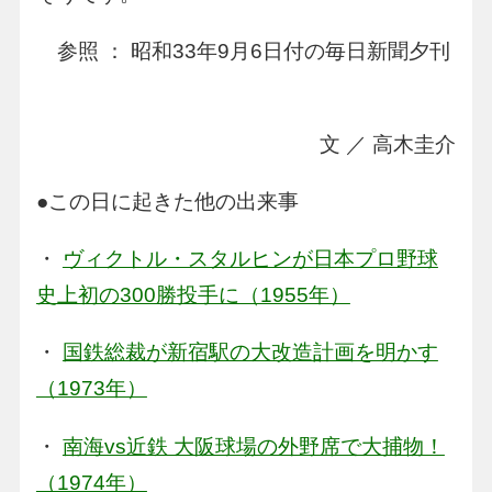
参照 ： 昭和33年9月6日付の毎日新聞夕刊
文 ／ 高木圭介
●この日に起きた他の出来事
・
ヴィクトル・スタルヒンが日本プロ野球
史上初の300勝投手に（1955年）
・
国鉄総裁が新宿駅の大改造計画を明かす
（1973年）
・
南海vs近鉄 大阪球場の外野席で大捕物！
（1974年）