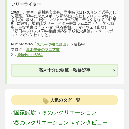
フリーライター
1969年、神奈川県川崎市出身。学生時代はレスリング選手とし
て活躍。93年に東京スポーツ新聞社に入社しプロレスや格闘技
を中心に取材。社会、レジャー担当記者、デスクを経て2014年
9月に退社。現在はフリーライター兼コラムニストとして活動
中。主な著書は『ラテ欄で見る昭和』（マイウェイ出版）、
『新日本プロレス50年物語 第2巻 平成繁栄期編』（ベースボー
ル・マガジン社）など。
Number Web「
」を連載中
スポーツ物見遊山
ブログ：
高木圭介のマニア道
X：
@keisuke6964
高木圭介の執筆・監修記事
人気のタグ一覧
#国家試験
#冬のレクリエーション
#春のレクリエーション
#インタビュー