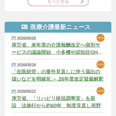
もっと見る
医療介護最新ニュース
2026/05/28
NEW
NEW
NEW
厚労省、来年度の介護報酬改定へ個別サ
ービスの議論開始 小多機や認知症GH、
厳しい経営環境に危機感
2026/05/28
NEW
NEW
「在医総管」の要件見直しに伴う届出の
扱いなどを明確化 ～ 26年度改定疑義解釈
2026/05/22
NEW
厚労省、「リハビリ統括調整室」を新
設 法施行から約60年 制度見直し視野