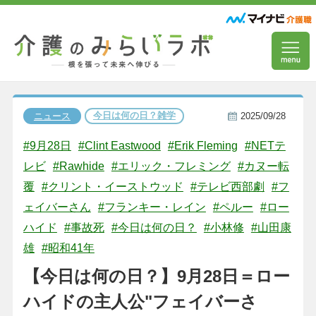
今日は何の日？雑学
ニュース
2025/09/28
#9月28日
#Clint Eastwood
#Erik Fleming
#NETテ
レビ
#Rawhide
#エリック・フレミング
#カヌー転
覆
#クリント・イーストウッド
#テレビ西部劇
#フ
ェイバーさん
#フランキー・レイン
#ペルー
#ロー
ハイド
#事故死
#今日は何の日？
#小林修
#山田康
雄
#昭和41年
【今日は何の日？】9月28日＝ロー
ハイドの主人公"フェイバーさ