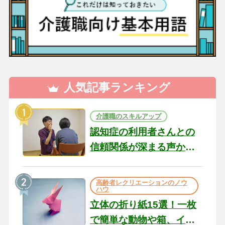
人気記事ランキング
介護職のスキルアップ
認知症の利用者さんとの
信頼関係が深まる声かけ
のコツ10選｜認知症ケア
の現場から（22）
高齢者レクリエーションのノウ
ハウ
立体の折り紙15選！一枚
で簡単な動物や箱、イン