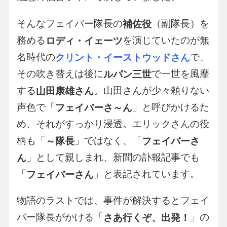
そんなフェイバー隊長の
（副隊長）を
補佐役
務める
を演じていたのが無
ロディ・イェーツ
名時代の
で、
クリント・イーストウッドさん
その吹き替えは後に
で一世を風靡
ルパン三世
する
。山田さんが少々頼りない
山田康雄さん
声色で「
」と呼びかけるた
フェイバーさ～ん
め、それがすっかり浸透。エリックさんの役
柄も「
」ではなく、「
～隊長
フェイバーさ
」として親しまれ、新聞の訃報記事でも
ん
「
」と表記されています。
フェイバーさん
物語のラストでは、事件が解決するとフェイ
バー隊長がかける「
」の
さあ行くぞ、出発！