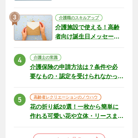
テリアになる作品まで
介護職のスキルアップ
介護施設で使える！高齢
者向け誕生日メッセージ
の例文と書き方のポイン
ト
介護士の常識
介護保険の申請方法は？条件や必
要なもの・認定を受けられなかっ
た場合の対処法
高齢者レクリエーションのノウハウ
花の折り紙20選！一枚から簡単に
作れる可愛い花や立体・リースま
で