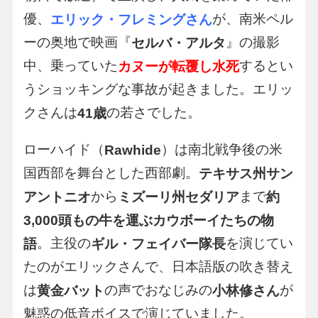
優、
が、南米ペル
エリック・フレミングさん
ーの奥地で映画『
』の撮影
セルバ・アルタ
中、乗っていた
するとい
カヌーが転覆し水死
うショッキングな事故が起きました。エリッ
クさんは
の若さでした。
41歳
ローハイド（
）は南北戦争後の米
Rawhide
国西部を舞台とした西部劇。
テキサス州サン
から
まで
アントニオ
ミズーリ州セダリア
約
3,000頭もの牛を運ぶカウボーイたちの物
。主役の
を演じてい
語
ギル・フェイバー隊長
たのがエリックさんで、日本語版の吹き替え
は
の声でおなじみの
が
黄金バット
小林修さん
魅惑の低音ボイスで演じていました。