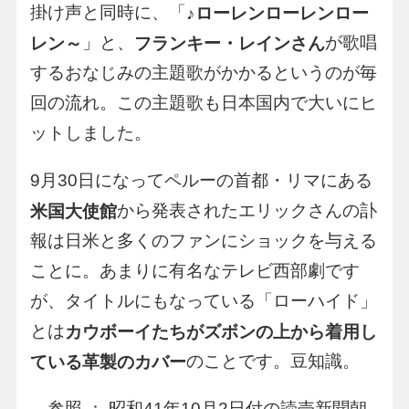
掛け声と同時に、「
♪ローレンローレンロー
」と、
が歌唱
レン～
フランキー・レインさん
するおなじみの主題歌がかかるというのが毎
回の流れ。この主題歌も日本国内で大いにヒ
ットしました。
9月30日になってペルーの首都・リマにある
から発表されたエリックさんの訃
米国大使館
報は日米と多くのファンにショックを与える
ことに。あまりに有名なテレビ西部劇です
が、タイトルにもなっている「ローハイド」
とは
カウボーイたちがズボンの上から着用し
のことです。豆知識。
ている革製のカバー
参照 ： 昭和41年10月2日付の読売新聞朝