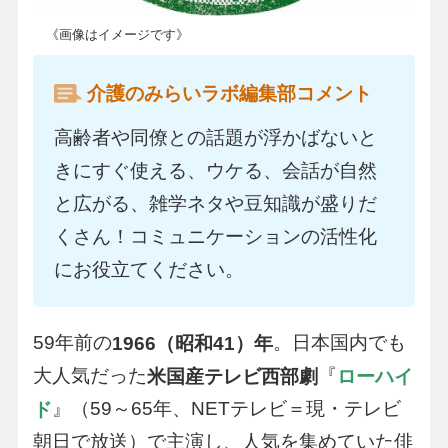
《画像はイメージです》
介護のみらいラボ編集部コメント
高齢者や同僚との話題が浮かばないと
きにすぐ使える、ウケる、会話が自然
と広がる、雑学ネタや豆知識が盛りだ
くさん！コミュニケーションの活性化
にお役立てください。
59年前の
。日本国内でも
1966（昭和41）年
大人気だった
『
米国産テレビ西部劇
ローハイ
』（59～65年、NETテレビ＝現・テレビ
ド
朝日で放送）で主演し、人気を集めていた俳