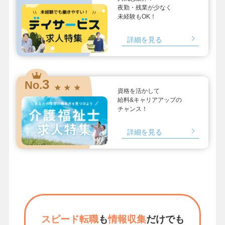
夜勤・残業が少なく
未経験もOK！
詳細を見る
3
No.
★ ★ ★
資格を活かして
給料&キャリアアップの
チャンス！
詳細を見る
スピード転職
も
情報収集
だけでも