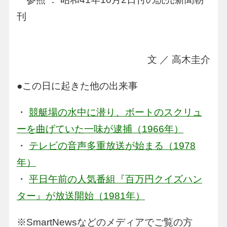
刊
文 ／ 高木圭介
●この日に起きた他の出来事
・
競艇場の水中に潜り、ボートのスクリュ
ーを曲げていた一味が逮捕（1966年）
・
テレビの音声多重放送が始まる（1978
年）
・
平日午前の人気番組『百万円クイズハン
ター』が放送開始（1981年）
※SmartNewsなどのメディアでご覧の方