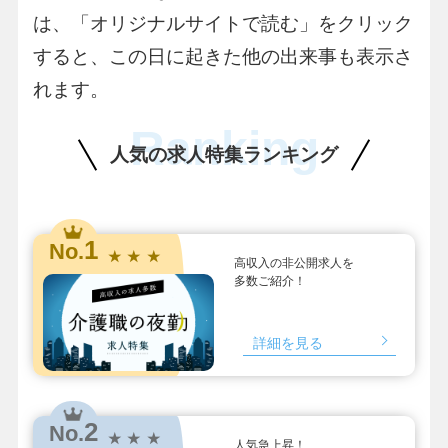
は、「オリジナルサイトで読む」をクリック
すると、この日に起きた他の出来事も表示さ
れます。
Ranking
人気の求人特集ランキング
1
No.
★ ★ ★
高収入の非公開求人を
多数ご紹介！
詳細を見る
2
No.
★ ★ ★
人気急上昇！