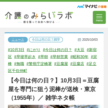
今日は何の日？雑学
ニュース
2025/10/03
#10月3日
#にがり
#今日は何の日？
#大豆
#新宿
区
#早寝早起き
#早朝
#早朝営業
#昭和30年
#泥
棒
#無職
#警視庁淀橋署
#豆腐屋
#豆腐店
#足立
区千住仲町
【今日は何の日？】10月3日＝豆腐
屋を専門に狙う泥棒が送検・東京
（1955年）／ 雑学ネタ帳