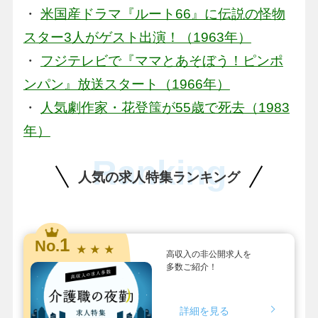
・
米国産ドラマ『ルート66』に伝説の怪物
スター3人がゲスト出演！（1963年）
・
フジテレビで『ママとあそぼう！ピンポ
ンパン』放送スタート（1966年）
・
人気劇作家・花登筺が55歳で死去（1983
年）
Ranking
人気の求人特集ランキング
1
No.
★ ★ ★
高収入の非公開求人を
多数ご紹介！
詳細を見る