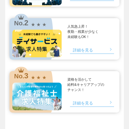
2
No.
★ ★ ★
人気急上昇！
夜勤・残業が少なく
未経験もOK！
詳細を見る
3
No.
★ ★ ★
資格を活かして
給料&キャリアアップの
チャンス！
詳細を見る