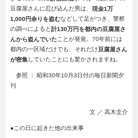
豆腐屋さんに忍び込んだ男は、
現金1万
などして足がつき、警察
1,000円余りを盗む
の調べによると
計130万円を都内の豆腐屋さ
ことが発覚。70年前には
んから盗んでいた
都内の一区域だけでも、それだけ
豆腐屋さん
していたことにも驚かされますね。
が密集
参照 ： 昭和30年10月3日付の毎日新聞夕
刊
文 ／ 高木圭介
●この日に起きた他の出来事