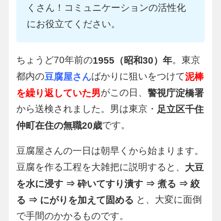
くさん！コミュニケーションの活性化
にお役立てください。
ちょうど70年前の
。東京
1955（昭和30）年
都内の
ばかりに狙いをつけて
豆腐屋さん
泥棒
がこの日、
を繰り返していた男
警視庁淀橋署
から送検されました。男は東京・
足立区千住
です。
仲町在住の無職20歳
豆腐屋さんの一日は朝早くから始まります。
豆腐を作る工程を大雑把に説明すると、
大豆
を水に浸す ⇒ 砕いてすり潰す ⇒ 煮る ⇒ 絞
と、大変に面倒
る ⇒ にがりを加えて固める
で手間のかかるものです。