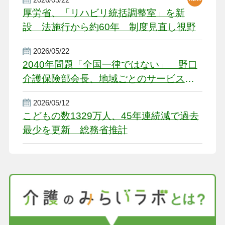
厚労省、「リハビリ統括調整室」を新
設 法施行から約60年 制度見直し視野
2026/05/22
2040年問題「全国一律ではない」 野口
介護保険部会長、地域ごとのサービス基
盤整備を促す
2026/05/12
こどもの数1329万人、45年連続減で過去
最少を更新 総務省推計