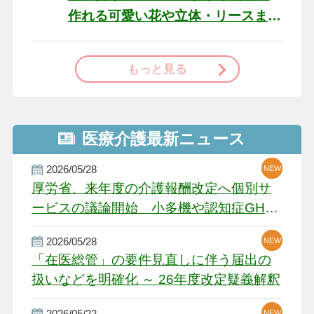
作れる可愛い花や立体・リースま
で
もっと見る
医療介護最新ニュース
2026/05/28
NEW
NEW
NEW
厚労省、来年度の介護報酬改定へ個別サ
ービスの議論開始 小多機や認知症GH、
厳しい経営環境に危機感
2026/05/28
NEW
NEW
「在医総管」の要件見直しに伴う届出の
扱いなどを明確化 ～ 26年度改定疑義解釈
2026/05/22
NEW