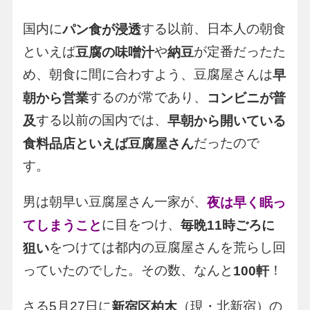
国内に
する以前、日本人の朝食
パン食が浸透
といえば
や
が定番だったた
豆腐の味噌汁
納豆
め、朝食に間に合わすよう、豆腐屋さんは
早
するのが常であり、
朝から営業
コンビニが普
する以前の国内では、
及
早朝から開いている
だったので
食料品店といえば豆腐屋さん
す。
男は朝早い豆腐屋さん一家が、
夜は早く眠っ
に目をつけ、
てしまうこと
毎晩11時ごろに
をつけては都内の豆腐屋さんを荒らし回
狙い
っていたのでした。その数、なんと
！
100軒
さる5月27日に
（現・北新宿）の
新宿区柏木