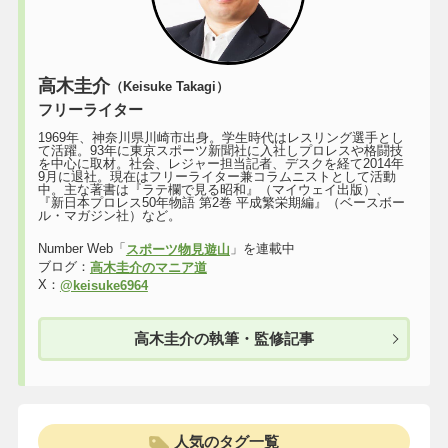
高木圭介
（Keisuke Takagi）
フリーライター
1969年、神奈川県川崎市出身。学生時代はレスリング選手とし
て活躍。93年に東京スポーツ新聞社に入社しプロレスや格闘技
を中心に取材。社会、レジャー担当記者、デスクを経て2014年
9月に退社。現在はフリーライター兼コラムニストとして活動
中。主な著書は『ラテ欄で見る昭和』（マイウェイ出版）、
『新日本プロレス50年物語 第2巻 平成繁栄期編』（ベースボー
ル・マガジン社）など。
Number Web「
」を連載中
スポーツ物見遊山
ブログ：
高木圭介のマニア道
X：
@keisuke6964
高木圭介の執筆・監修記事
人気のタグ一覧