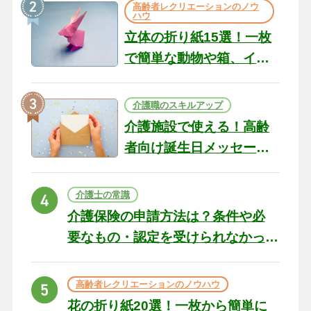
高齢者レクリエーションのノウ
ハウ
立体の折り紙15選！一枚
で簡単な動物や箱、イン
テリアになる作品まで
介護職のスキルアップ
介護施設で使える！高齢
者向け誕生日メッセージ
の例文と書き方のポイン
ト
介護士の常識
介護保険の申請方法は？条件や必
要なもの・認定を受けられなかっ
た場合の対処法
高齢者レクリエーションのノウハウ
花の折り紙20選！一枚から簡単に