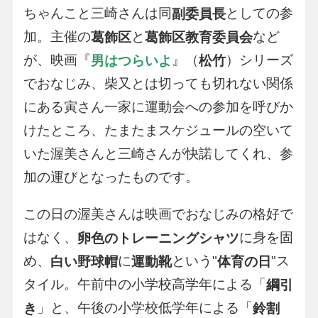
ちゃんこと三崎さんは同
としての参
副委員長
加。主催の
と
など
葛飾区
葛飾区教育委員会
が、映画『
』（
）シリーズ
男はつらいよ
松竹
でおなじみ、柴又とは切っても切れない関係
にある寅さん一家に運動会への参加を呼びか
けたところ、たまたまスケジュールの空いて
いた渥美さんと三崎さんが快諾してくれ、参
加の運びとなったものです。
この日の渥美さんは映画でおなじみの格好で
はなく、
に身を固
卵色のトレーニングシャツ
め、
に
という"
"ス
白い野球帽
運動靴
体育の日
タイル。午前中の小学校高学年による「
綱引
」と、午後の小学校低学年による「
き
鈴割