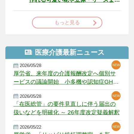
で
もっと見る
医療介護最新ニュース
2026/05/28
NEW
NEW
NEW
厚労省、来年度の介護報酬改定へ個別サ
ービスの議論開始 小多機や認知症GH、
厳しい経営環境に危機感
2026/05/28
NEW
NEW
「在医総管」の要件見直しに伴う届出の
扱いなどを明確化 ～ 26年度改定疑義解釈
2026/05/22
NEW