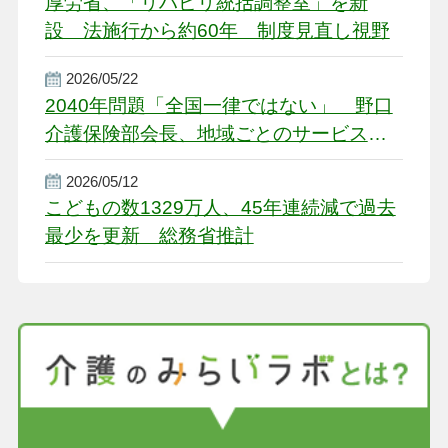
厚労省、「リハビリ統括調整室」を新
設 法施行から約60年 制度見直し視野
2026/05/22
2040年問題「全国一律ではない」 野口
介護保険部会長、地域ごとのサービス基
盤整備を促す
2026/05/12
こどもの数1329万人、45年連続減で過去
最少を更新 総務省推計