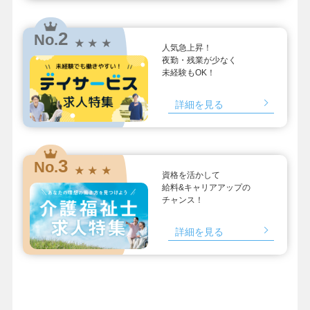
2
No.
★ ★ ★
人気急上昇！
夜勤・残業が少なく
未経験もOK！
詳細を見る
3
No.
★ ★ ★
資格を活かして
給料&キャリアアップの
チャンス！
詳細を見る