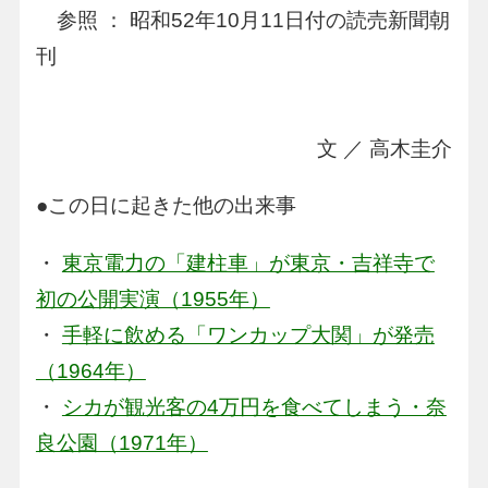
参照 ： 昭和52年10月11日付の読売新聞朝
刊
文 ／ 高木圭介
●この日に起きた他の出来事
・
東京電力の「建柱車」が東京・吉祥寺で
初の公開実演（1955年）
・
手軽に飲める「ワンカップ大関」が発売
（1964年）
・
シカが観光客の4万円を食べてしまう・奈
良公園（1971年）