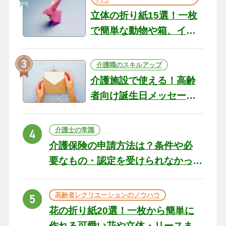
立体の折り紙15選！一枚
で簡単な動物や箱、イン
テリアになる作品まで
介護職のスキルアップ
介護施設で使える！高齢
者向け誕生日メッセージ
の例文と書き方のポイン
ト
介護士の常識
介護保険の申請方法は？条件や必
要なもの・認定を受けられなかっ
た場合の対処法
高齢者レクリエーションのノウハウ
花の折り紙20選！一枚から簡単に
作れる可愛い花や立体・リースま