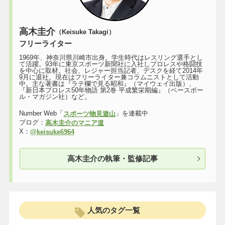
高木圭介
（Keisuke Takagi）
フリーライター
1969年、神奈川県川崎市出身。学生時代はレスリング選手とし
て活躍。93年に東京スポーツ新聞社に入社しプロレスや格闘技
を中心に取材。社会、レジャー担当記者、デスクを経て2014年
9月に退社。現在はフリーライター兼コラムニストとして活動
中。主な著書は『ラテ欄で見る昭和』（マイウェイ出版）、
『新日本プロレス50年物語 第2巻 平成繁栄期編』（ベースボー
ル・マガジン社）など。
Number Web「
」を連載中
スポーツ物見遊山
ブログ：
高木圭介のマニア道
X：
@keisuke6964
高木圭介の執筆・監修記事
人気のタグ一覧