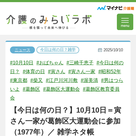
今日は何の日？雑学
ニュース
2025/10/10
#10月10日
#おばちゃん
#三崎千恵子
#今日は何の
日？
#体育の日
#寅さん
#寅さん一家
#昭和52年
#東京都
#柴又
#江戸川河川敷
#渥美清
#男はつら
いよ
#葛飾区
#葛飾区大運動会
#葛飾区教育委員
会
【今日は何の日？】10月10日＝寅
さん一家が葛飾区大運動会に参加
（1977年）／ 雑学ネタ帳