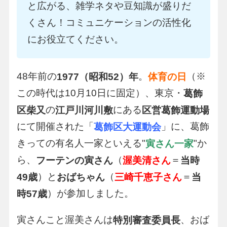
と広がる、雑学ネタや豆知識が盛りだ
くさん！コミュニケーションの活性化
にお役立てください。
48年前の
。
（※
1977（昭和52）年
体育の日
この時代は10月10日に固定）、東京・
葛飾
の
にある
区柴又
江戸川河川敷
区営葛飾運動場
にて開催された「
」に、葛飾
葛飾区大運動会
きっての有名人一家といえる"
"か
寅さん一家
ら、
（
＝
フーテンの寅さん
渥美清さん
当時
）と
（
＝
49歳
おばちゃん
三崎千恵子さん
当
）が参加しました。
時57歳
寅さんこと渥美さんは
、おば
特別審査委員長