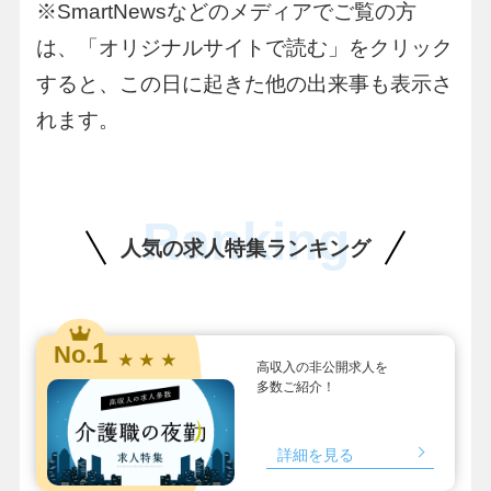
※SmartNewsなどのメディアでご覧の方
は、「オリジナルサイトで読む」をクリック
すると、この日に起きた他の出来事も表示さ
れます。
Ranking
人気の求人特集ランキング
1
No.
★ ★ ★
高収入の非公開求人を
多数ご紹介！
詳細を見る