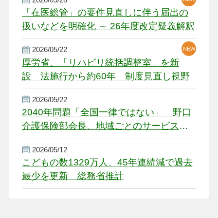
「在医総管」の要件見直しに伴う届出の
扱いなどを明確化 ～ 26年度改定疑義解釈
2026/05/22
NEW
厚労省、「リハビリ統括調整室」を新
設 法施行から約60年 制度見直し視野
2026/05/22
2040年問題「全国一律ではない」 野口
介護保険部会長、地域ごとのサービス基
盤整備を促す
2026/05/12
こどもの数1329万人、45年連続減で過去
最少を更新 総務省推計