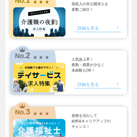
No.
★ ★ ★
高収入の非公開求人を
多数ご紹介！
詳細を見る
2
No.
★ ★ ★
人気急上昇！
夜勤・残業が少なく
未経験もOK！
詳細を見る
3
No.
★ ★ ★
資格を活かして
給料&キャリアアップの
チャンス！