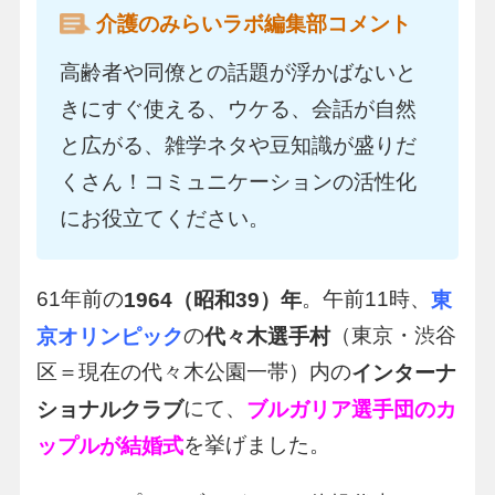
介護のみらいラボ編集部コメント
高齢者や同僚との話題が浮かばないと
きにすぐ使える、ウケる、会話が自然
と広がる、雑学ネタや豆知識が盛りだ
くさん！コミュニケーションの活性化
にお役立てください。
61年前の
。午前11時、
1964（昭和39）年
東
の
（東京・渋谷
京オリンピック
代々木選手村
区＝現在の代々木公園一帯）内の
インターナ
にて、
ショナルクラブ
ブルガリア選手団のカ
を挙げました。
ップルが結婚式