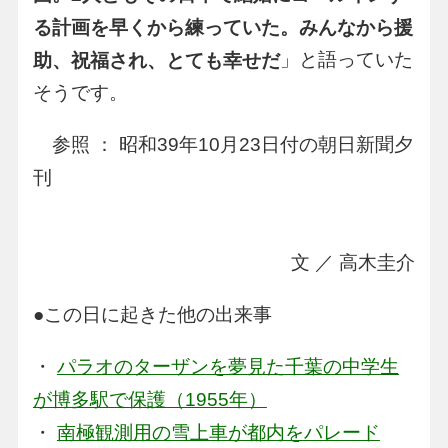
る計画を早くから練っていた。みんなから援
」と語っていた
助、祝福され、とても幸せだ
そうです。
参照 ： 昭和39年10月23日付の朝日新聞夕
刊
文 ／ 高木圭介
●この日に起きた他の出来事
・
パラオのターザンを夢見た千葉の中学生
が博多駅で保護（1955年）
・
南極観測用の雪上車が都内をパレード