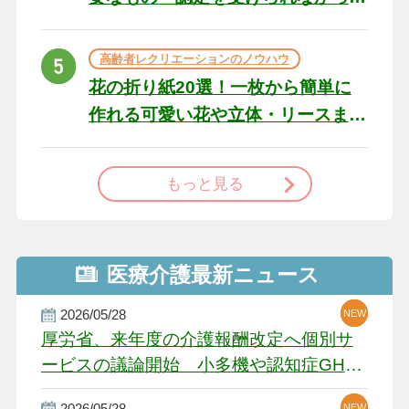
た場合の対処法
高齢者レクリエーションのノウハウ
花の折り紙20選！一枚から簡単に
作れる可愛い花や立体・リースま
で
もっと見る
医療介護最新ニュース
2026/05/28
NEW
NEW
NEW
厚労省、来年度の介護報酬改定へ個別サ
ービスの議論開始 小多機や認知症GH、
厳しい経営環境に危機感
2026/05/28
NEW
NEW