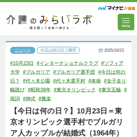
今日は何の日？雑学
ニュース
2025/10/23
#10月23日
#インターナショナルクラブ
#ソフィア
大学
#ブルガリア
#ブルガリア選手団
#今日は何の
日？
#代々木公園
#代々木選手村
#体操
#女子走り
幅跳び
#昭和39年
#東京オリンピック
#東京五輪
#
祝詞
#神式
#雅楽
【今日は何の日？】10月23日＝東
京オリンピック選手村でブルガリ
ア人カップルが結婚式（1964年）