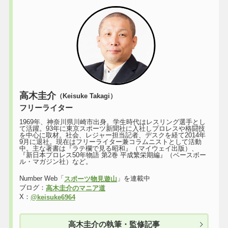
高木圭介
（Keisuke Takagi）
フリーライター
1969年、神奈川県川崎市出身。学生時代はレスリング選手とし
て活躍。93年に東京スポーツ新聞社に入社しプロレスや格闘技
を中心に取材。社会、レジャー担当記者、デスクを経て2014年
9月に退社。現在はフリーライター兼コラムニストとして活動
中。主な著書は『ラテ欄で見る昭和』（マイウェイ出版）、
『新日本プロレス50年物語 第2巻 平成繁栄期編』（ベースボー
ル・マガジン社）など。
Number Web「
」を連載中
スポーツ物見遊山
ブログ：
高木圭介のマニア道
X：
@keisuke6964
高木圭介の執筆・監修記事