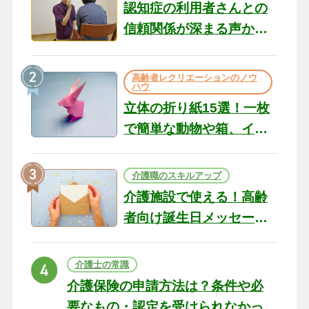
認知症の利用者さんとの
信頼関係が深まる声かけ
のコツ10選｜認知症ケア
の現場から（22）
高齢者レクリエーションのノウ
ハウ
立体の折り紙15選！一枚
で簡単な動物や箱、イン
テリアになる作品まで
介護職のスキルアップ
介護施設で使える！高齢
者向け誕生日メッセージ
の例文と書き方のポイン
ト
介護士の常識
介護保険の申請方法は？条件や必
要なもの・認定を受けられなかっ