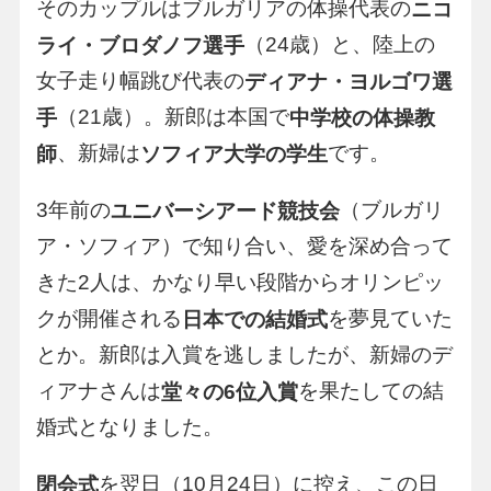
そのカップルはブルガリアの体操代表の
ニコ
（24歳）と、陸上の
ライ・ブロダノフ選手
女子走り幅跳び代表の
ディアナ・ヨルゴワ選
（21歳）。新郎は本国で
手
中学校の体操教
、新婦は
です。
師
ソフィア大学の学生
3年前の
（ブルガリ
ユニバーシアード競技会
ア・ソフィア）で知り合い、愛を深め合って
きた2人は、かなり早い段階からオリンピッ
クが開催される
を夢見ていた
日本での結婚式
とか。新郎は入賞を逃しましたが、新婦のデ
ィアナさんは
を果たしての結
堂々の6位入賞
婚式となりました。
を翌日（10月24日）に控え、この日
閉会式