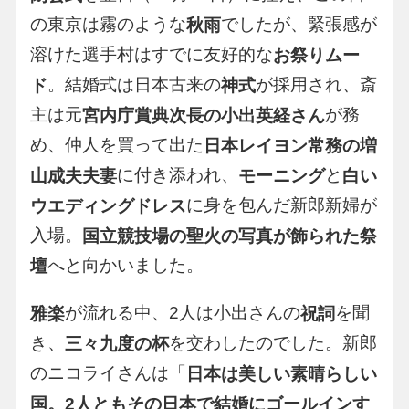
の東京は霧のような
でしたが、緊張感が
秋雨
溶けた選手村はすでに友好的な
お祭りムー
。結婚式は日本古来の
が採用され、斎
ド
神式
主は元
が務
宮内庁賞典次長の小出英経さん
め、仲人を買って出た
日本レイヨン常務の増
に付き添われ、
と
山成夫夫妻
モーニング
白い
に身を包んだ新郎新婦が
ウエディングドレス
入場。
国立競技場の聖火の写真が飾られた祭
へと向かいました。
壇
が流れる中、2人は小出さんの
を聞
雅楽
祝詞
き、
を交わしたのでした。新郎
三々九度の杯
のニコライさんは「
日本は美しい素晴らしい
国。2人ともその日本で結婚にゴールインす