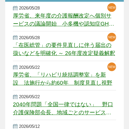
2026/05/28
NEW
NEW
NEW
厚労省、来年度の介護報酬改定へ個別サ
ービスの議論開始 小多機や認知症GH、
厳しい経営環境に危機感
2026/05/28
NEW
NEW
「在医総管」の要件見直しに伴う届出の
扱いなどを明確化 ～ 26年度改定疑義解釈
2026/05/22
NEW
厚労省、「リハビリ統括調整室」を新
設 法施行から約60年 制度見直し視野
2026/05/22
2040年問題「全国一律ではない」 野口
介護保険部会長、地域ごとのサービス基
盤整備を促す
2026/05/12