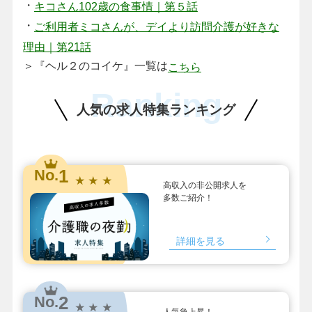
・
キコさん102歳の食事情｜第５話
・
ご利用者ミコさんが、デイより訪問介護が好きな
理由｜第21話
＞『ヘル２のコイケ』一覧は
こちら
Ranking
人気の求人特集ランキング
1
No.
★ ★ ★
高収入の非公開求人を
多数ご紹介！
詳細を見る
2
No.
★ ★ ★
人気急上昇！