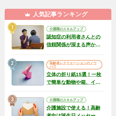
人気記事ランキング
介護職のスキルアップ
認知症の利用者さんとの
信頼関係が深まる声かけ
のコツ10選｜認知症ケア
の現場から（22）
高齢者レクリエーションのノウ
ハウ
立体の折り紙15選！一枚
で簡単な動物や箱、イン
テリアになる作品まで
介護職のスキルアップ
介護施設で使える！高齢
者向け誕生日メッセージ