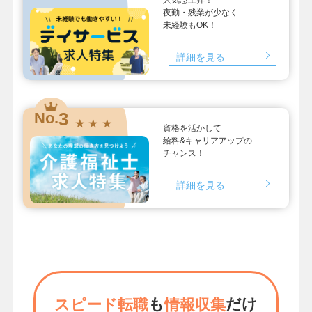
夜勤・残業が少なく
未経験もOK！
詳細を見る
3
No.
★ ★ ★
資格を活かして
給料&キャリアアップの
チャンス！
詳細を見る
も
だけ
スピード転職
情報収集