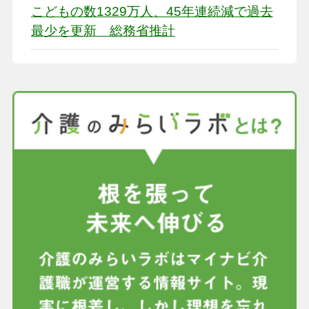
こどもの数1329万人、45年連続減で過去
最少を更新 総務省推計