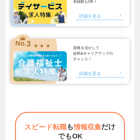
未経験もOK！
詳細を見る
3
No.
★ ★ ★
資格を活かして
給料&キャリアアップの
チャンス！
詳細を見る
も
だけ
スピード転職
情報収集
でもOK