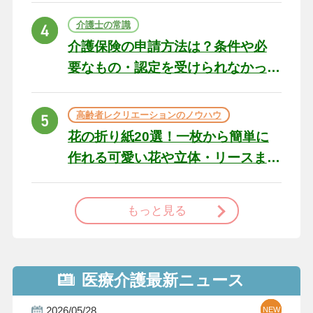
ト
介護士の常識
介護保険の申請方法は？条件や必
要なもの・認定を受けられなかっ
た場合の対処法
高齢者レクリエーションのノウハウ
花の折り紙20選！一枚から簡単に
作れる可愛い花や立体・リースま
で
もっと見る
医療介護最新ニュース
2026/05/28
NEW
NEW
NEW