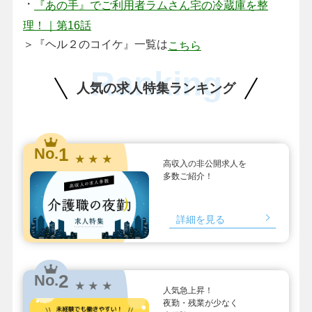
・
『あの手』でご利用者ラムさん宅の冷蔵庫を整
理！｜第16話
＞『ヘル２のコイケ』一覧は
こちら
Ranking
人気の求人特集ランキング
1
No.
★ ★ ★
高収入の非公開求人を
多数ご紹介！
詳細を見る
2
No.
★ ★ ★
人気急上昇！
夜勤・残業が少なく