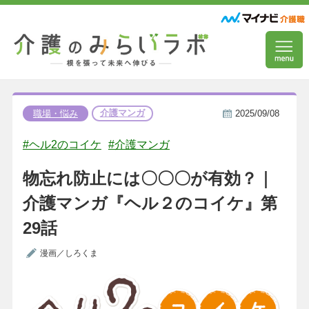
介護マンガ
職場・悩み
2025/09/08
#ヘル2のコイケ
#介護マンガ
物忘れ防止には〇〇〇が有効？｜
介護マンガ『ヘル２のコイケ』第
29話
漫画／しろくま