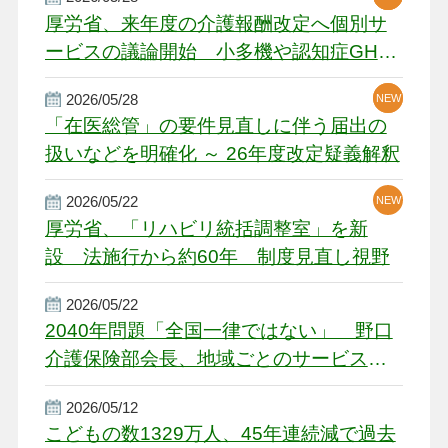
厚労省、来年度の介護報酬改定へ個別サ
ービスの議論開始 小多機や認知症GH、
厳しい経営環境に危機感
2026/05/28
NEW
NEW
「在医総管」の要件見直しに伴う届出の
扱いなどを明確化 ～ 26年度改定疑義解釈
2026/05/22
NEW
厚労省、「リハビリ統括調整室」を新
設 法施行から約60年 制度見直し視野
2026/05/22
2040年問題「全国一律ではない」 野口
介護保険部会長、地域ごとのサービス基
盤整備を促す
2026/05/12
こどもの数1329万人、45年連続減で過去