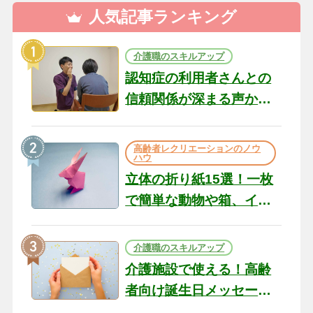
人気記事ランキング
介護職のスキルアップ
認知症の利用者さんとの
信頼関係が深まる声かけ
のコツ10選｜認知症ケア
の現場から（22）
高齢者レクリエーションのノウ
ハウ
立体の折り紙15選！一枚
で簡単な動物や箱、イン
テリアになる作品まで
介護職のスキルアップ
介護施設で使える！高齢
者向け誕生日メッセージ
の例文と書き方のポイン