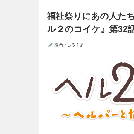
福祉祭りにあの人た
ル２のコイケ』第32
漫画／しろくま