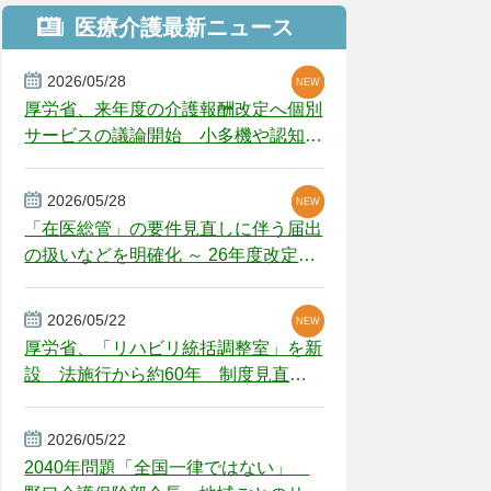
医療介護最新ニュース
2026/05/28
NEW
NEW
NEW
厚労省、来年度の介護報酬改定へ個別
サービスの議論開始 小多機や認知症
GH、厳しい経営環境に危機感
2026/05/28
NEW
NEW
「在医総管」の要件見直しに伴う届出
の扱いなどを明確化 ～ 26年度改定疑
義解釈
2026/05/22
NEW
厚労省、「リハビリ統括調整室」を新
設 法施行から約60年 制度見直し
視野
2026/05/22
2040年問題「全国一律ではない」