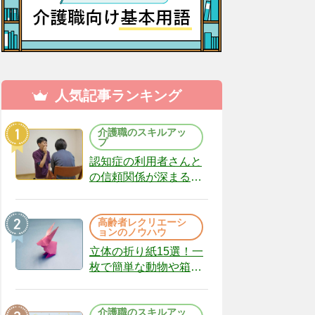
人気記事ランキング
介護職のスキルアッ
プ
認知症の利用者さんと
の信頼関係が深まる声
かけのコツ10選｜認知
症ケアの現場から
高齢者レクリエーシ
（22）
ョンのノウハウ
立体の折り紙15選！一
枚で簡単な動物や箱、
インテリアになる作品
まで
介護職のスキルアッ