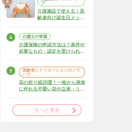
プ
介護施設で使える！高
齢者向け誕生日メッセ
ージの例文と書き方の
ポイント
介護士の常識
介護保険の申請方法は？条件や
必要なもの・認定を受けられな
かった場合の対処法
高齢者レクリエーションのノウ
ハウ
花の折り紙20選！一枚から簡単
に作れる可愛い花や立体・リー
スまで
もっと見る