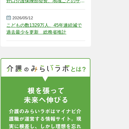
野口介護保険部会長、地域ごとのサー
ビス基盤整備を促す
2026/05/12
こどもの数1329万人、45年連続減で
過去最少を更新 総務省推計