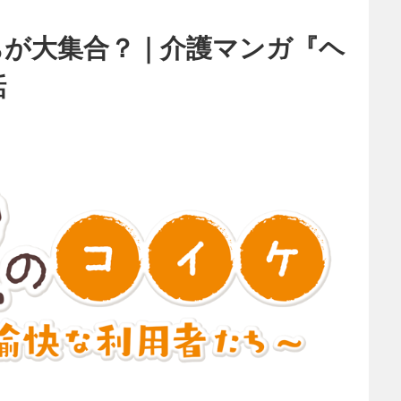
ちが大集合？｜介護マンガ『ヘ
話