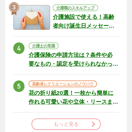
介護職のスキルアップ
介護施設で使える！高齢
者向け誕生日メッセージ
の例文と書き方のポイン
ト
介護士の常識
介護保険の申請方法は？条件や必
要なもの・認定を受けられなかっ
た場合の対処法
高齢者レクリエーションのノウハウ
花の折り紙20選！一枚から簡単に
作れる可愛い花や立体・リースま
で
もっと見る