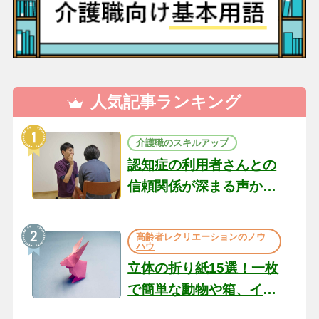
人気記事ランキング
介護職のスキルアップ
認知症の利用者さんとの
信頼関係が深まる声かけ
のコツ10選｜認知症ケア
の現場から（22）
高齢者レクリエーションのノウ
ハウ
立体の折り紙15選！一枚
で簡単な動物や箱、イン
テリアになる作品まで