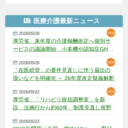
医療介護最新ニュース
2026/05/28
NEW
NEW
NEW
厚労省、来年度の介護報酬改定へ個別サ
ービスの議論開始 小多機や認知症GH、
厳しい経営環境に危機感
2026/05/28
NEW
NEW
「在医総管」の要件見直しに伴う届出の
扱いなどを明確化 ～ 26年度改定疑義解釈
2026/05/22
NEW
厚労省、「リハビリ統括調整室」を新
設 法施行から約60年 制度見直し視野
2026/05/22