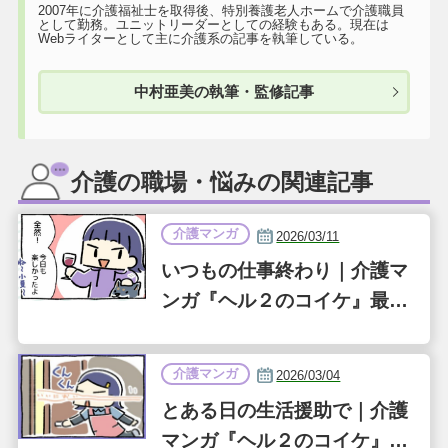
2007年に介護福祉士を取得後、特別養護老人ホームで介護職員
として勤務。ユニットリーダーとしての経験もある。現在は
Webライターとして主に介護系の記事を執筆している。
中村亜美の執筆・監修記事
介護の職場・悩みの関連記事
介護マンガ
2026/03/11
いつもの仕事終わり｜介護マ
ンガ『ヘル２のコイケ』最終
話（第36話）
介護マンガ
2026/03/04
とある日の生活援助で｜介護
マンガ『ヘル２のコイケ』第