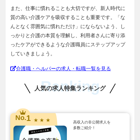
また、仕事に慣れることも大切ですが、新人時代に
質の高い介護ケアを吸収することも重要です。「な
んとなく雰囲気に慣れただけ」にならないよう、し
っかりと介護の本質を理解し、利用者さんに寄り添
ったケアができるような介護職員にステップアップ
していきましょう。
介護職・ヘルパーの求人・転職一覧を見る
Ranking
人気の求人特集ランキング
1
No.
★ ★ ★
高収入の非公開求人を
多数ご紹介！