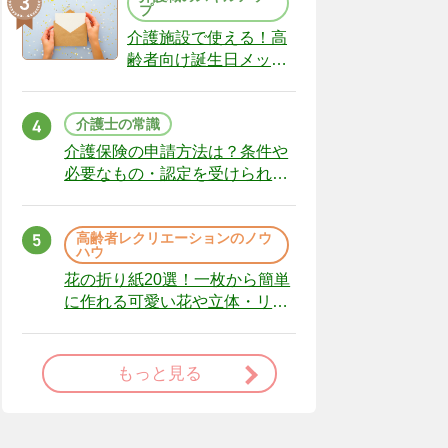
プ
介護施設で使える！高
齢者向け誕生日メッセ
ージの例文と書き方の
ポイント
介護士の常識
介護保険の申請方法は？条件や
必要なもの・認定を受けられな
かった場合の対処法
高齢者レクリエーションのノウ
ハウ
花の折り紙20選！一枚から簡単
に作れる可愛い花や立体・リー
スまで
もっと見る