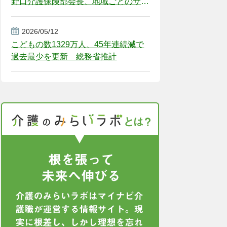
野口介護保険部会長、地域ごとのサー
ビス基盤整備を促す
2026/05/12
こどもの数1329万人、45年連続減で
過去最少を更新 総務省推計