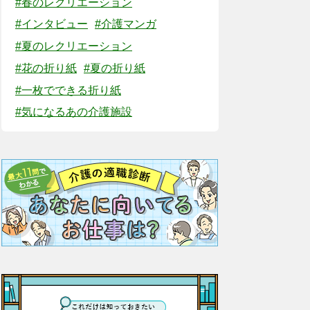
#春のレクリエーション
#インタビュー
#介護マンガ
#夏のレクリエーション
#花の折り紙
#夏の折り紙
#一枚でできる折り紙
#気になるあの介護施設