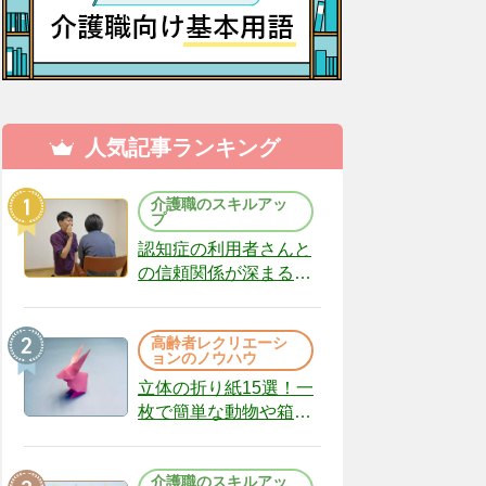
人気記事ランキング
介護職のスキルアッ
プ
認知症の利用者さんと
の信頼関係が深まる声
かけのコツ10選｜認知
症ケアの現場から
高齢者レクリエーシ
（22）
ョンのノウハウ
立体の折り紙15選！一
枚で簡単な動物や箱、
インテリアになる作品
まで
介護職のスキルアッ