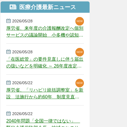
医療介護最新ニュース
2026/05/28
NEW
NEW
NEW
厚労省、来年度の介護報酬改定へ個別
サービスの議論開始 小多機や認知症
GH、厳しい経営環境に危機感
2026/05/28
NEW
NEW
「在医総管」の要件見直しに伴う届出
の扱いなどを明確化 ～ 26年度改定疑
義解釈
2026/05/22
NEW
厚労省、「リハビリ統括調整室」を新
設 法施行から約60年 制度見直し
視野
2026/05/22
2040年問題「全国一律ではない」