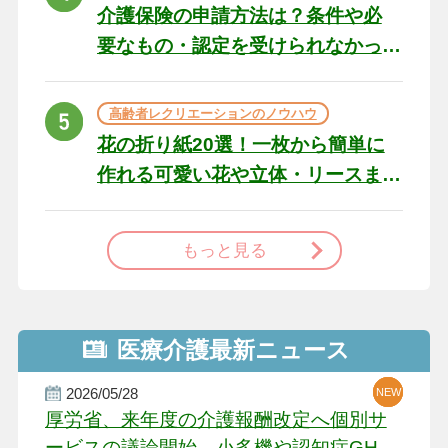
介護保険の申請方法は？条件や必
要なもの・認定を受けられなかっ
た場合の対処法
高齢者レクリエーションのノウハウ
花の折り紙20選！一枚から簡単に
作れる可愛い花や立体・リースま
で
もっと見る
医療介護最新ニュース
2026/05/28
NEW
NEW
NEW
厚労省、来年度の介護報酬改定へ個別サ
ービスの議論開始 小多機や認知症GH、