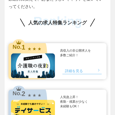
ってください。
Ranking
人気の求人特集ランキング
1
No.
★ ★ ★
高収入の非公開求人を
多数ご紹介！
詳細を見る
2
No.
★ ★ ★
人気急上昇！
夜勤・残業が少なく
未経験もOK！