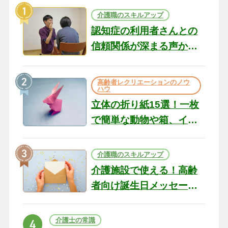
介護職のスキルアップ
認知症の利用者さんとの
信頼関係が深まる声かけ
のコツ10選｜認知症ケア
の現場から（22）
高齢者レクリエーションのノウ
ハウ
立体の折り紙15選！一枚
で簡単な動物や箱、イン
テリアになる作品まで
介護職のスキルアップ
介護施設で使える！高齢
者向け誕生日メッセージ
の例文と書き方のポイン
ト
介護士の常識