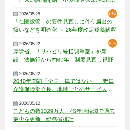
厳しい経営環境に危機感
2026/05/28
NEW
NEW
「在医総管」の要件見直しに伴う届出の
扱いなどを明確化 ～ 26年度改定疑義解釈
2026/05/22
NEW
厚労省、「リハビリ統括調整室」を新
設 法施行から約60年 制度見直し視野
2026/05/22
2040年問題「全国一律ではない」 野口
介護保険部会長、地域ごとのサービス基
盤整備を促す
2026/05/12
こどもの数1329万人、45年連続減で過去
最少を更新 総務省推計