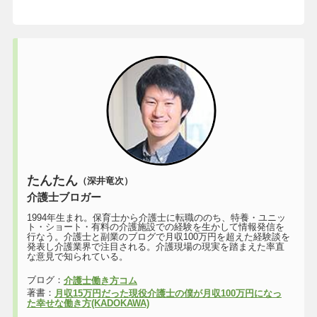
たんたん
（深井竜次）
介護士ブロガー
1994年生まれ。保育士から介護士に転職ののち、特養・ユニッ
ト・ショート・有料の介護施設での経験を生かして情報発信を
行なう。介護士と副業のブログで月収100万円を超えた経験談を
発表し介護業界で注目される。介護現場の現実を踏まえた率直
な意見で知られている。
ブログ：
介護士働き方コム
著書：
月収15万円だった現役介護士の僕が月収100万円になっ
た幸せな働き方(KADOKAWA)