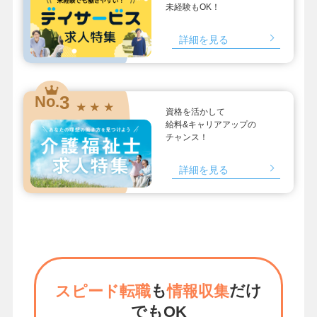
未経験もOK！
詳細を見る
3
No.
★ ★ ★
資格を活かして
給料&キャリアアップの
チャンス！
詳細を見る
も
だけ
スピード転職
情報収集
でもOK