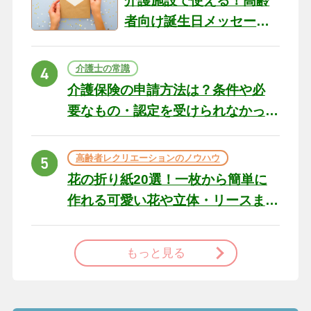
介護施設で使える！高齢
者向け誕生日メッセージ
の例文と書き方のポイン
ト
介護士の常識
介護保険の申請方法は？条件や必
要なもの・認定を受けられなかっ
た場合の対処法
高齢者レクリエーションのノウハウ
花の折り紙20選！一枚から簡単に
作れる可愛い花や立体・リースま
で
もっと見る