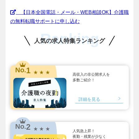
【日本全国電話・メール・WEB相談OK】介護職
の無料転職サポートに申し込む
Ranking
人気の求人特集ランキング
1
No.
★ ★ ★
高収入の非公開求人を
多数ご紹介！
詳細を見る
2
No.
★ ★ ★
人気急上昇！
夜勤・残業が少なく