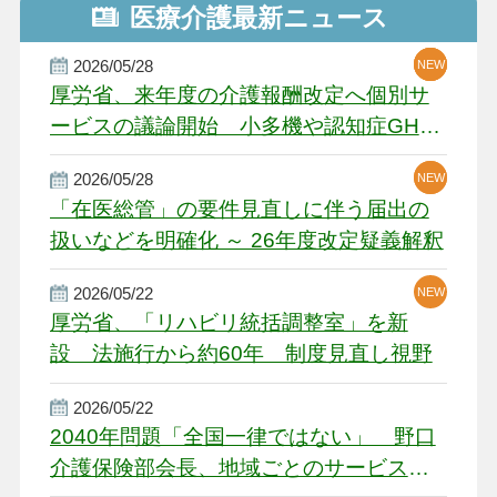
医療介護最新ニュース
2026/05/28
NEW
NEW
NEW
厚労省、来年度の介護報酬改定へ個別サ
ービスの議論開始 小多機や認知症GH、
厳しい経営環境に危機感
2026/05/28
NEW
NEW
「在医総管」の要件見直しに伴う届出の
扱いなどを明確化 ～ 26年度改定疑義解釈
2026/05/22
NEW
厚労省、「リハビリ統括調整室」を新
設 法施行から約60年 制度見直し視野
2026/05/22
2040年問題「全国一律ではない」 野口
介護保険部会長、地域ごとのサービス基