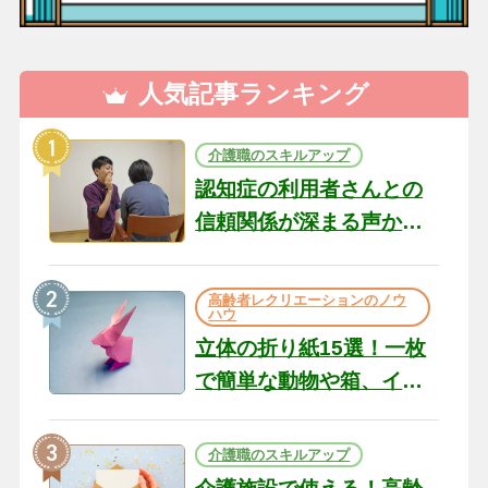
人気記事ランキング
介護職のスキルアップ
認知症の利用者さんとの
信頼関係が深まる声かけ
のコツ10選｜認知症ケア
の現場から（22）
高齢者レクリエーションのノウ
ハウ
立体の折り紙15選！一枚
で簡単な動物や箱、イン
テリアになる作品まで
介護職のスキルアップ