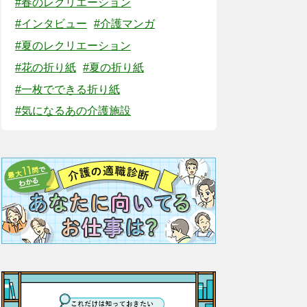
#春のレクリエーション
#インタビュー
#介護マンガ
#夏のレクリエーション
#花の折り紙
#夏の折り紙
#一枚でできる折り紙
#気になるあの介護施設