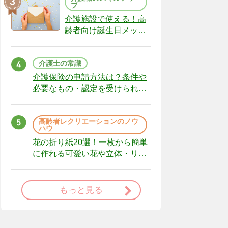
プ
介護施設で使える！高
齢者向け誕生日メッセ
ージの例文と書き方の
ポイント
介護士の常識
介護保険の申請方法は？条件や
必要なもの・認定を受けられな
かった場合の対処法
高齢者レクリエーションのノウ
ハウ
花の折り紙20選！一枚から簡単
に作れる可愛い花や立体・リー
スまで
もっと見る