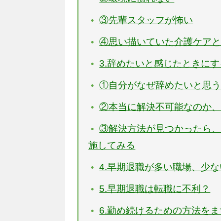
③先輩スタッフが怖い
④思い描いていた介護ケア
3.辞めたいと感じたときに
①自分がなぜ辞めたいと思
②本当に解決不可能なのか
③解決方法が見つかったら
施してみる
4.早期退職が多い職場、少
5.早期退職は転職に不利？
6.勤め続けるための方法を