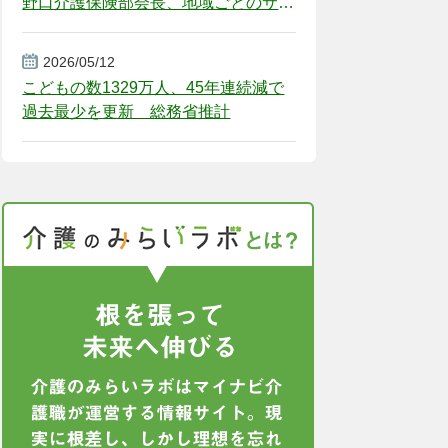
野口介護保険部会長、地域ごとのサー
ビス基盤整備を促す
2026/05/12
こどもの数1329万人、45年連続減で
過去最少を更新 総務省推計