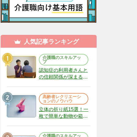
人気記事ランキング
介護職のスキルアッ
プ
認知症の利用者さんと
の信頼関係が深まる声
かけのコツ10選｜認知
症ケアの現場から
高齢者レクリエーシ
（22）
ョンのノウハウ
立体の折り紙15選！一
枚で簡単な動物や箱、
インテリアになる作品
まで
介護職のスキルアッ