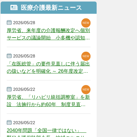
医療介護最新ニュース
2026/05/28
NEW
NEW
NEW
厚労省、来年度の介護報酬改定へ個別
サービスの議論開始 小多機や認知症
GH、厳しい経営環境に危機感
2026/05/28
NEW
NEW
「在医総管」の要件見直しに伴う届出
の扱いなどを明確化 ～ 26年度改定疑
義解釈
2026/05/22
NEW
厚労省、「リハビリ統括調整室」を新
設 法施行から約60年 制度見直し
視野
2026/05/22
2040年問題「全国一律ではない」