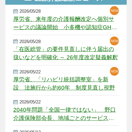
2026/05/28
NEW
NEW
NEW
厚労省、来年度の介護報酬改定へ個別サ
ービスの議論開始 小多機や認知症GH、
厳しい経営環境に危機感
2026/05/28
NEW
NEW
「在医総管」の要件見直しに伴う届出の
扱いなどを明確化 ～ 26年度改定疑義解釈
2026/05/22
NEW
厚労省、「リハビリ統括調整室」を新
設 法施行から約60年 制度見直し視野
2026/05/22
2040年問題「全国一律ではない」 野口
介護保険部会長、地域ごとのサービス基
盤整備を促す