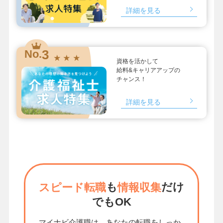
詳細を見る
3
No.
★ ★ ★
資格を活かして
給料&キャリアアップの
チャンス！
詳細を見る
も
だけ
スピード転職
情報収集
でもOK
マイナビ介護職は、あなたの転職をしっか