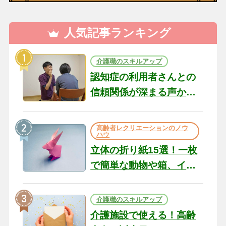
人気記事ランキング
介護職のスキルアップ
認知症の利用者さんとの
信頼関係が深まる声かけ
のコツ10選｜認知症ケア
の現場から（22）
高齢者レクリエーションのノウ
ハウ
立体の折り紙15選！一枚
で簡単な動物や箱、イン
テリアになる作品まで
介護職のスキルアップ
介護施設で使える！高齢