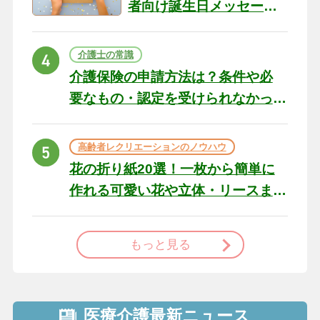
者向け誕生日メッセージ
の例文と書き方のポイン
ト
介護士の常識
介護保険の申請方法は？条件や必
要なもの・認定を受けられなかっ
た場合の対処法
高齢者レクリエーションのノウハウ
花の折り紙20選！一枚から簡単に
作れる可愛い花や立体・リースま
で
もっと見る
医療介護最新ニュース