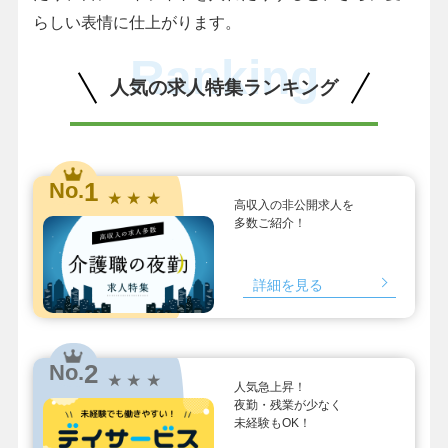
らしい表情に仕上がります。
Ranking
人気の求人特集ランキング
1
No.
★ ★ ★
高収入の非公開求人を
多数ご紹介！
詳細を見る
2
No.
★ ★ ★
人気急上昇！
夜勤・残業が少なく
未経験もOK！