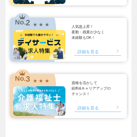
2
No.
★ ★ ★
人気急上昇！
夜勤・残業が少なく
未経験もOK！
詳細を見る
3
No.
★ ★ ★
資格を活かして
給料&キャリアアップの
チャンス！
詳細を見る