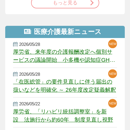
もっと見る
医療介護最新ニュース
2026/05/28
NEW
NEW
NEW
厚労省、来年度の介護報酬改定へ個別サ
ービスの議論開始 小多機や認知症GH、
厳しい経営環境に危機感
2026/05/28
NEW
NEW
「在医総管」の要件見直しに伴う届出の
扱いなどを明確化 ～ 26年度改定疑義解釈
2026/05/22
NEW
厚労省、「リハビリ統括調整室」を新
設 法施行から約60年 制度見直し視野