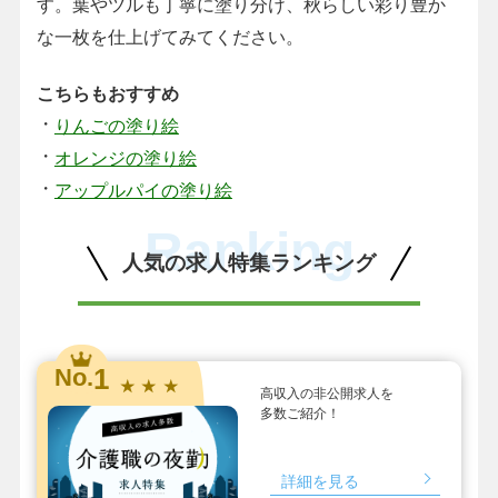
す。葉やツルも丁寧に塗り分け、秋らしい彩り豊か
な一枚を仕上げてみてください。
こちらもおすすめ
・
りんごの塗り絵
・
オレンジの塗り絵
・
アップルパイの塗り絵
Ranking
人気の求人特集ランキング
1
No.
★ ★ ★
高収入の非公開求人を
多数ご紹介！
詳細を見る