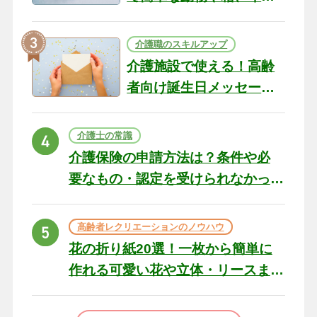
テリアになる作品まで
介護職のスキルアップ
介護施設で使える！高齢
者向け誕生日メッセージ
の例文と書き方のポイン
ト
介護士の常識
介護保険の申請方法は？条件や必
要なもの・認定を受けられなかっ
た場合の対処法
高齢者レクリエーションのノウハウ
花の折り紙20選！一枚から簡単に
作れる可愛い花や立体・リースま
で