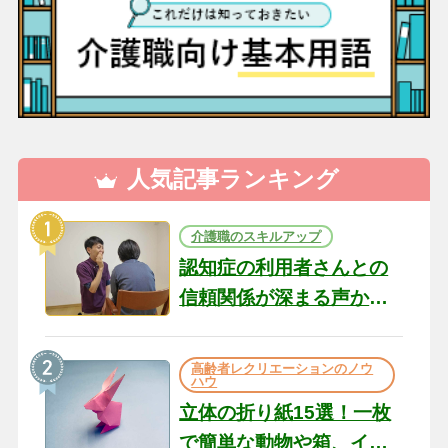
人気記事ランキング
介護職のスキルアップ
認知症の利用者さんとの
信頼関係が深まる声かけ
のコツ10選｜認知症ケア
の現場から（22）
高齢者レクリエーションのノウ
ハウ
立体の折り紙15選！一枚
で簡単な動物や箱、イン