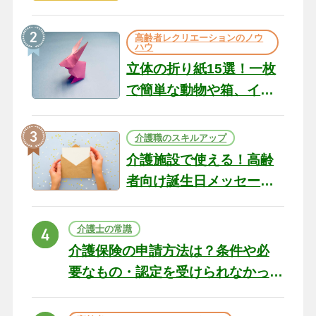
のコツ10選｜認知症ケア
の現場から（22）
高齢者レクリエーションのノウ
ハウ
立体の折り紙15選！一枚
で簡単な動物や箱、イン
テリアになる作品まで
介護職のスキルアップ
介護施設で使える！高齢
者向け誕生日メッセージ
の例文と書き方のポイン
ト
介護士の常識
介護保険の申請方法は？条件や必
要なもの・認定を受けられなかっ
た場合の対処法