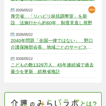
2026/05/22
NEW
厚労省、「リハビリ統括調整室」を新
設 法施行から約60年 制度見直し視野
2026/05/22
2040年問題「全国一律ではない」 野口
介護保険部会長、地域ごとのサービス基
盤整備を促す
2026/05/12
こどもの数1329万人、45年連続減で過去
最少を更新 総務省推計