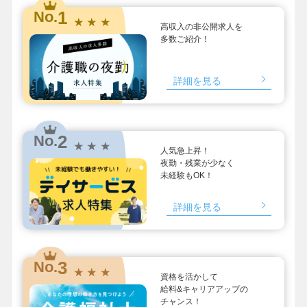
1
No.
★ ★ ★
高収入の非公開求人を
多数ご紹介！
詳細を見る
2
No.
★ ★ ★
人気急上昇！
夜勤・残業が少なく
未経験もOK！
詳細を見る
3
No.
★ ★ ★
資格を活かして
給料&キャリアアップの
チャンス！