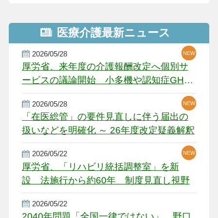
医療介護最新ニュース
2026/05/28
NEW
NEW
NEW
厚労省、来年度の介護報酬改定へ個別サ
ービスの議論開始 小多機や認知症GH、
厳しい経営環境に危機感
2026/05/28
NEW
NEW
「在医総管」の要件見直しに伴う届出の
扱いなどを明確化 ～ 26年度改定疑義解釈
2026/05/22
NEW
厚労省、「リハビリ統括調整室」を新
設 法施行から約60年 制度見直し視野
2026/05/22
2040年問題「全国一律ではない」 野口