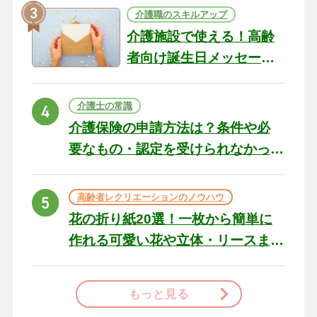
介護職のスキルアップ
介護施設で使える！高齢
者向け誕生日メッセージ
の例文と書き方のポイン
ト
介護士の常識
介護保険の申請方法は？条件や必
要なもの・認定を受けられなかっ
た場合の対処法
高齢者レクリエーションのノウハウ
花の折り紙20選！一枚から簡単に
作れる可愛い花や立体・リースま
で
もっと見る