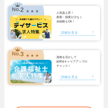
2
No.
★ ★ ★
人気急上昇！
夜勤・残業が少なく
未経験もOK！
詳細を見る
3
No.
★ ★ ★
資格を活かして
給料&キャリアアップの
チャンス！
詳細を見る