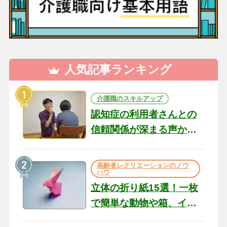
人気記事ランキング
介護職のスキルアップ
認知症の利用者さんとの
信頼関係が深まる声かけ
のコツ10選｜認知症ケア
の現場から（22）
高齢者レクリエーションのノウ
ハウ
立体の折り紙15選！一枚
で簡単な動物や箱、イン
テリアになる作品まで