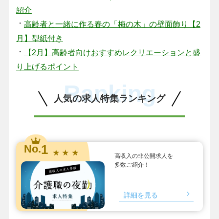
紹介
・
高齢者と一緒に作る春の「梅の木」の壁面飾り【2
月】型紙付き
・
【2月】高齢者向けおすすめレクリエーションと盛
り上げるポイント
Ranking
人気の求人特集ランキング
1
No.
★ ★ ★
高収入の非公開求人を
多数ご紹介！
詳細を見る