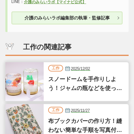
LINE：
介護のみらいラボ【マイナビ公式】
介護のみらいラボ編集部の執筆・監修記事
工作の関連記事
工作
2025/12/02
スノードームを手作りしよ
う！ジャムの瓶などを使った
簡単な作り方
工作
2025/11/27
布ブックカバーの作り方！縫
わない簡単な手順を写真付き