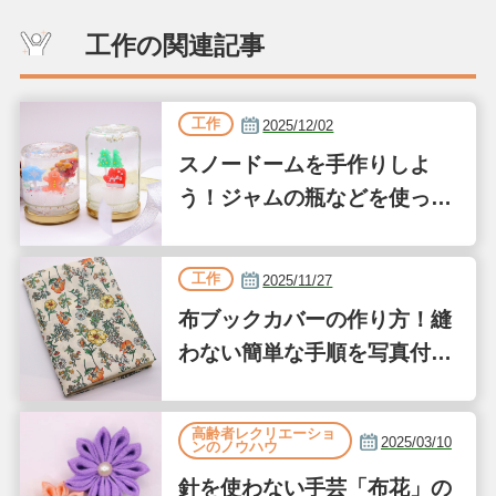
工作の関連記事
工作
2025/12/02
スノードームを手作りしよ
う！ジャムの瓶などを使った
簡単な作り方
工作
2025/11/27
布ブックカバーの作り方！縫
わない簡単な手順を写真付き
で解説
高齢者レクリエーショ
2025/03/10
ンのノウハウ
針を使わない手芸「布花」の