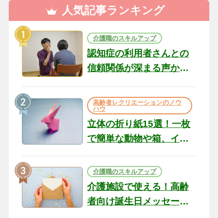
人気記事ランキング
介護職のスキルアップ
認知症の利用者さんとの
信頼関係が深まる声かけ
のコツ10選｜認知症ケア
の現場から（22）
高齢者レクリエーションのノウ
ハウ
立体の折り紙15選！一枚
で簡単な動物や箱、イン
テリアになる作品まで
介護職のスキルアップ
介護施設で使える！高齢
者向け誕生日メッセージ
の例文と書き方のポイン