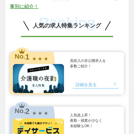
事別に紹介！
Ranking
人気の求人特集ランキング
1
No.
★ ★ ★
高収入の非公開求人を
多数ご紹介！
詳細を見る
2
No.
★ ★ ★
人気急上昇！
夜勤・残業が少なく
未経験もOK！