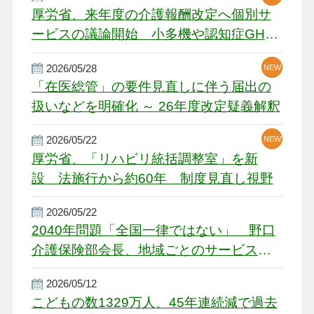
厚労省、来年度の介護報酬改定へ個別サ
ービスの議論開始 小多機や認知症GH、
厳しい経営環境に危機感
2026/05/28
NEW
NEW
「在医総管」の要件見直しに伴う届出の
扱いなどを明確化 ～ 26年度改定疑義解釈
2026/05/22
NEW
厚労省、「リハビリ統括調整室」を新
設 法施行から約60年 制度見直し視野
2026/05/22
2040年問題「全国一律ではない」 野口
介護保険部会長、地域ごとのサービス基
盤整備を促す
2026/05/12
こどもの数1329万人、45年連続減で過去