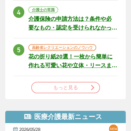
ト
介護士の常識
介護保険の申請方法は？条件や必
要なもの・認定を受けられなかっ
た場合の対処法
高齢者レクリエーションのノウハウ
花の折り紙20選！一枚から簡単に
作れる可愛い花や立体・リースま
で
もっと見る
医療介護最新ニュース
2026/05/28
NEW
NEW
NEW