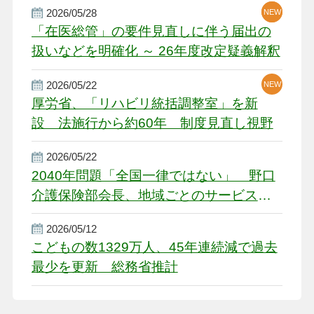
2026/05/28
NEW
NEW
「在医総管」の要件見直しに伴う届出の
扱いなどを明確化 ～ 26年度改定疑義解釈
2026/05/22
NEW
厚労省、「リハビリ統括調整室」を新
設 法施行から約60年 制度見直し視野
2026/05/22
2040年問題「全国一律ではない」 野口
介護保険部会長、地域ごとのサービス基
盤整備を促す
2026/05/12
こどもの数1329万人、45年連続減で過去
最少を更新 総務省推計