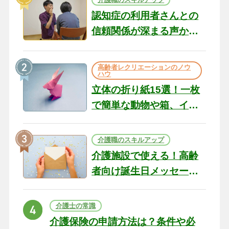
認知症の利用者さんとの
信頼関係が深まる声かけ
のコツ10選｜認知症ケア
の現場から（22）
高齢者レクリエーションのノウ
ハウ
立体の折り紙15選！一枚
で簡単な動物や箱、イン
テリアになる作品まで
介護職のスキルアップ
介護施設で使える！高齢
者向け誕生日メッセージ
の例文と書き方のポイン
ト
介護士の常識
介護保険の申請方法は？条件や必