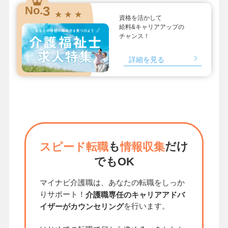
3
No.
★ ★ ★
資格を活かして
給料&キャリアアップの
チャンス！
詳細を見る
も
だけ
スピード転職
情報収集
でもOK
マイナビ介護職は、あなたの転職をしっか
りサポート！
介護職専任のキャリアアドバ
を行います。
イザーがカウンセリング