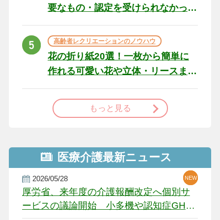
要なもの・認定を受けられなかっ
た場合の対処法
高齢者レクリエーションのノウハウ
花の折り紙20選！一枚から簡単に
作れる可愛い花や立体・リースま
で
もっと見る
医療介護最新ニュース
2026/05/28
NEW
NEW
NEW
厚労省、来年度の介護報酬改定へ個別サ
ービスの議論開始 小多機や認知症GH、
厳しい経営環境に危機感