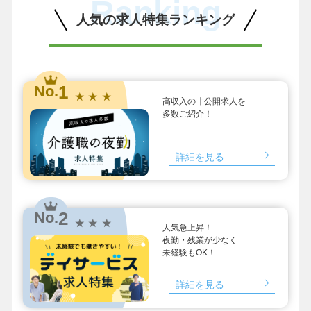
Ranking
人気の求人特集ランキング
1
No.
★ ★ ★
高収入の非公開求人を
多数ご紹介！
詳細を見る
2
No.
★ ★ ★
人気急上昇！
夜勤・残業が少なく
未経験もOK！
詳細を見る