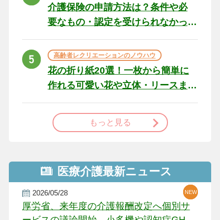
介護保険の申請方法は？条件や必
要なもの・認定を受けられなかっ
た場合の対処法
高齢者レクリエーションのノウハウ
花の折り紙20選！一枚から簡単に
作れる可愛い花や立体・リースま
で
もっと見る
医療介護最新ニュース
2026/05/28
NEW
NEW
NEW
厚労省、来年度の介護報酬改定へ個別サ
ービスの議論開始 小多機や認知症GH、