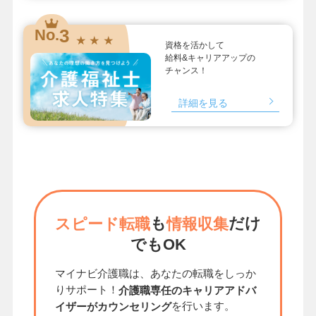
3
No.
★ ★ ★
資格を活かして
給料&キャリアアップの
チャンス！
詳細を見る
も
だけ
スピード転職
情報収集
でもOK
マイナビ介護職は、あなたの転職をしっか
りサポート！
介護職専任のキャリアアドバ
を行います。
イザーがカウンセリング