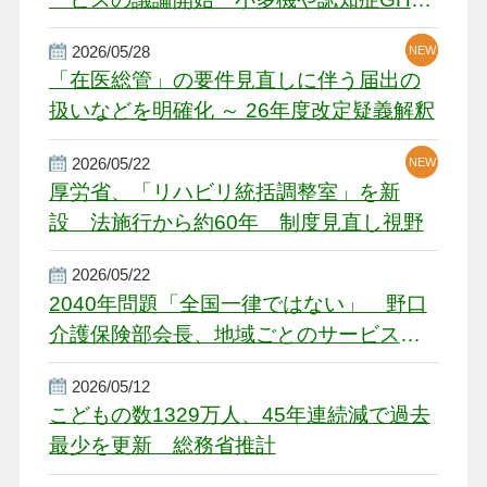
厳しい経営環境に危機感
2026/05/28
NEW
NEW
「在医総管」の要件見直しに伴う届出の
扱いなどを明確化 ～ 26年度改定疑義解釈
2026/05/22
NEW
厚労省、「リハビリ統括調整室」を新
設 法施行から約60年 制度見直し視野
2026/05/22
2040年問題「全国一律ではない」 野口
介護保険部会長、地域ごとのサービス基
盤整備を促す
2026/05/12
こどもの数1329万人、45年連続減で過去
最少を更新 総務省推計