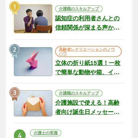
介護職のスキルアップ
認知症の利用者さんとの
信頼関係が深まる声かけ
のコツ10選｜認知症ケア
の現場から（22）
高齢者レクリエーションのノウ
ハウ
立体の折り紙15選！一枚
で簡単な動物や箱、イン
テリアになる作品まで
介護職のスキルアップ
介護施設で使える！高齢
者向け誕生日メッセージ
の例文と書き方のポイン
ト
介護士の常識