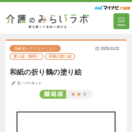
高齢者レクリエーション
2025/11/21
塗り絵（無料）
和柄の塗り絵
和紙の折り鶴の塗り絵
文／バーネット