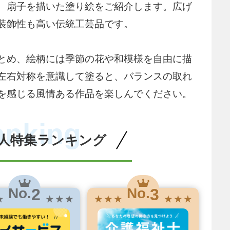
、扇子を描いた塗り絵をご紹介します。広げ
装飾性も高い伝統工芸品です。
とめ、絵柄には季節の花や和模様を自由に描
左右対称を意識して塗ると、バランスの取れ
を感じる風情ある作品を楽しんでください。
anking
人特集ランキング
2
3
No.
No.
★
★ ★ ★
★ ★ ★
★ ★ ★