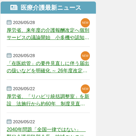
医療介護最新ニュース
2026/05/28
NEW
NEW
NEW
厚労省、来年度の介護報酬改定へ個別
サービスの議論開始 小多機や認知症
GH、厳しい経営環境に危機感
2026/05/28
NEW
NEW
「在医総管」の要件見直しに伴う届出
の扱いなどを明確化 ～ 26年度改定疑
義解釈
2026/05/22
NEW
厚労省、「リハビリ統括調整室」を新
設 法施行から約60年 制度見直し
視野
2026/05/22
2040年問題「全国一律ではない」