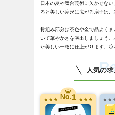
日本の夏や舞台芸術に欠かせない
ると美しい扇形に広がる扇子は、
骨組み部分は茶色や金で品よくま
いて華やかさを演出しましょう。
た美しい一枚に仕上がります。涼
R
人気の求
1
No.
★ ★ ★
★ ★ ★
★ ★ 