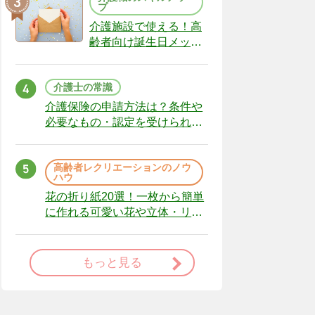
プ
介護施設で使える！高
齢者向け誕生日メッセ
ージの例文と書き方の
ポイント
介護士の常識
介護保険の申請方法は？条件や
必要なもの・認定を受けられな
かった場合の対処法
高齢者レクリエーションのノウ
ハウ
花の折り紙20選！一枚から簡単
に作れる可愛い花や立体・リー
スまで
もっと見る