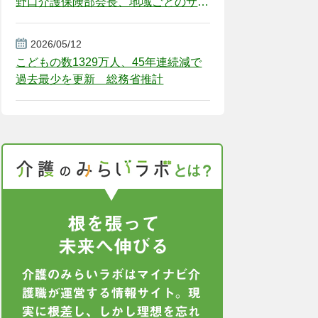
野口介護保険部会長、地域ごとのサー
ビス基盤整備を促す
2026/05/12
こどもの数1329万人、45年連続減で
過去最少を更新 総務省推計