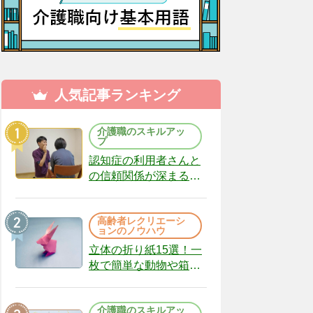
人気記事ランキング
介護職のスキルアッ
プ
認知症の利用者さんと
の信頼関係が深まる声
かけのコツ10選｜認知
症ケアの現場から
高齢者レクリエーシ
（22）
ョンのノウハウ
立体の折り紙15選！一
枚で簡単な動物や箱、
インテリアになる作品
まで
介護職のスキルアッ