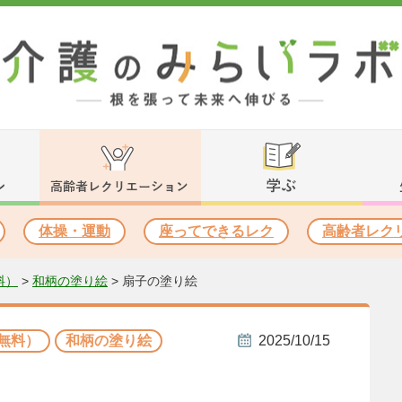
体操・運動
座ってできるレク
高齢者レク
料）
>
和柄の塗り絵
>
扇子の塗り絵
無料）
和柄の塗り絵
2025/10/15