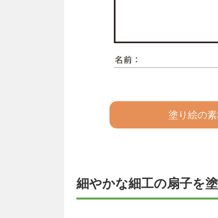
塗り絵の素
細やかな細工の扇子を