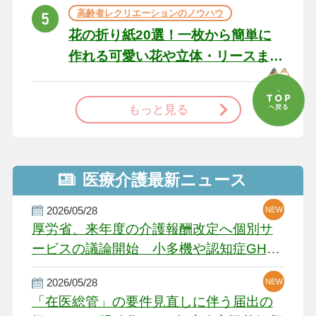
高齢者レクリエーションのノウハウ
花の折り紙20選！一枚から簡単に
作れる可愛い花や立体・リースま
で
もっと見る
医療介護最新ニュース
2026/05/28
NEW
NEW
NEW
厚労省、来年度の介護報酬改定へ個別サ
ービスの議論開始 小多機や認知症GH、
厳しい経営環境に危機感
2026/05/28
NEW
NEW
「在医総管」の要件見直しに伴う届出の