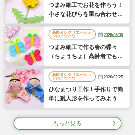
つまみ細工でお花を作ろう！
小さな花びらを重ね合わせて
作るたんぽぽ風
高齢者レクリエーショ
2026/03/05
ンのノウハウ
つまみ細工で作る春の蝶々
（ちょうちょ）高齢者でも簡
単な縫わない工作
高齢者レクリエーショ
2026/02/25
ンのノウハウ
ひなまつり工作！手作りで簡
単に雛人形を作ってみよう
もっと見る