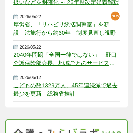
扱いなどを明確化 ～ 26年度改定疑義解釈
2026/05/22
NEW
厚労省、「リハビリ統括調整室」を新
設 法施行から約60年 制度見直し視野
2026/05/22
2040年問題「全国一律ではない」 野口
介護保険部会長、地域ごとのサービス基
盤整備を促す
2026/05/12
こどもの数1329万人、45年連続減で過去
最少を更新 総務省推計