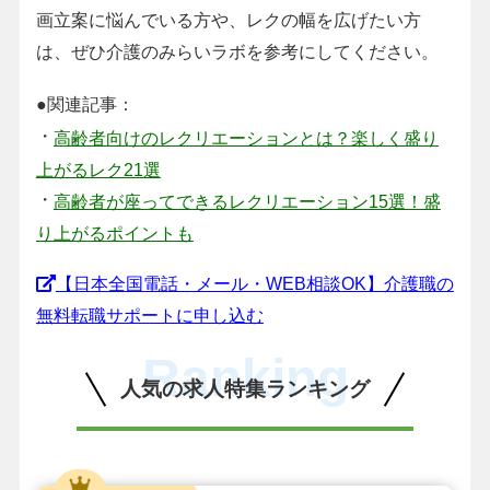
画立案に悩んでいる方や、レクの幅を広げたい方
は、ぜひ介護のみらいラボを参考にしてください。
●関連記事：
・
高齢者向けのレクリエーションとは？楽しく盛り
上がるレク21選
・
高齢者が座ってできるレクリエーション15選！盛
り上がるポイントも
【日本全国電話・メール・WEB相談OK】介護職の
無料転職サポートに申し込む
Ranking
人気の求人特集ランキング