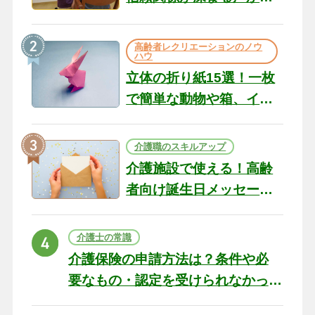
のコツ10選｜認知症ケア
の現場から（22）
高齢者レクリエーションのノウ
ハウ
立体の折り紙15選！一枚
で簡単な動物や箱、イン
テリアになる作品まで
介護職のスキルアップ
介護施設で使える！高齢
者向け誕生日メッセージ
の例文と書き方のポイン
ト
介護士の常識
介護保険の申請方法は？条件や必
要なもの・認定を受けられなかっ
た場合の対処法