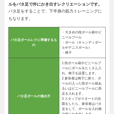
ルをバタ足で外にかき出すレクリエーションです。
バタ足をすることで、下半身の筋力トレーニングに
もなります。
・大きめの段ボール箱やビ
ニールプール
バタ足ボールレクに準備するも
・ボール（キャンディボー
の
ルやテニスボール）
・椅子
1.段ボール箱やビニールプ
ールにボールをたくさん入
れ、椅子を設置します。
2.参加者は椅子に座り、ボ
ールの入った段ボール箱あ
るいはビニールプールに両
足を入れます。
バタ足ボールの進め方
3.スタッフがスタートの合
図をしたら、参加者はバタ
足をして、ボールを入れ物
の外にかき出します。