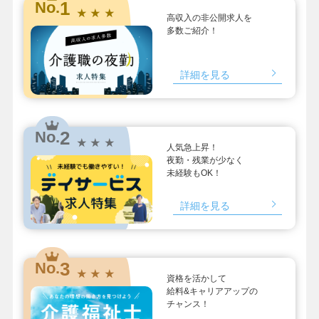
1
No.
★ ★ ★
高収入の非公開求人を
多数ご紹介！
詳細を見る
2
No.
★ ★ ★
人気急上昇！
夜勤・残業が少なく
未経験もOK！
詳細を見る
3
No.
★ ★ ★
資格を活かして
給料&キャリアアップの
チャンス！