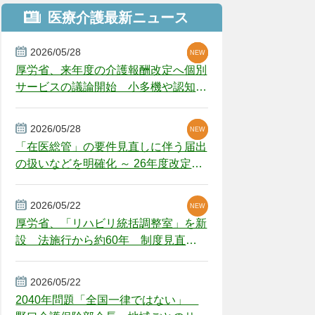
医療介護最新ニュース
2026/05/28
NEW
NEW
NEW
厚労省、来年度の介護報酬改定へ個別
サービスの議論開始 小多機や認知症
GH、厳しい経営環境に危機感
2026/05/28
NEW
NEW
「在医総管」の要件見直しに伴う届出
の扱いなどを明確化 ～ 26年度改定疑
義解釈
2026/05/22
NEW
厚労省、「リハビリ統括調整室」を新
設 法施行から約60年 制度見直し
視野
2026/05/22
2040年問題「全国一律ではない」