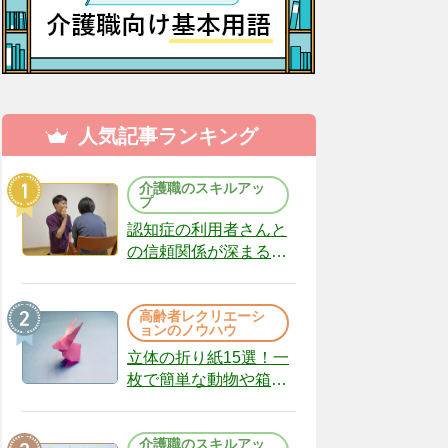
人気記事ランキング
介護職のスキルアッ
プ
認知症の利用者さんと
の信頼関係が深まる声
かけのコツ10選｜認知
症ケアの現場から
高齢者レクリエーシ
（22）
ョンのノウハウ
立体の折り紙15選！一
枚で簡単な動物や箱、
インテリアになる作品
まで
介護職のスキルアッ