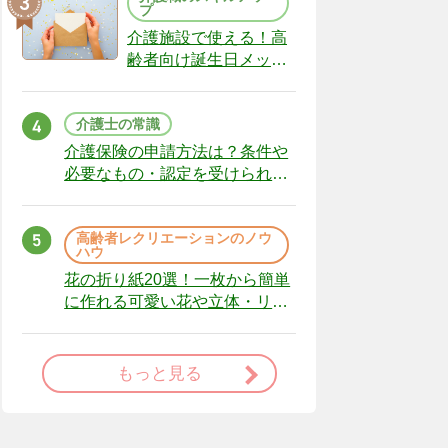
プ
介護施設で使える！高
齢者向け誕生日メッセ
ージの例文と書き方の
ポイント
介護士の常識
介護保険の申請方法は？条件や
必要なもの・認定を受けられな
かった場合の対処法
高齢者レクリエーションのノウ
ハウ
花の折り紙20選！一枚から簡単
に作れる可愛い花や立体・リー
スまで
もっと見る