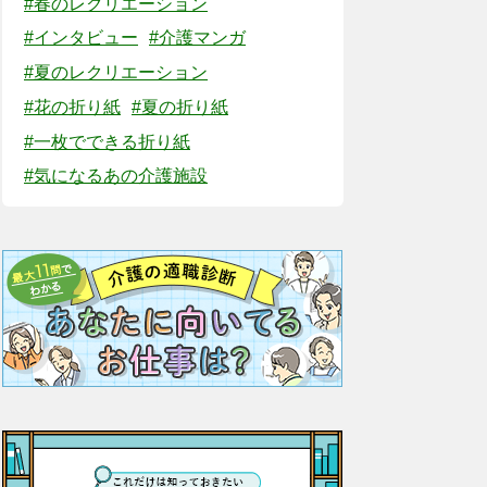
#春のレクリエーション
#インタビュー
#介護マンガ
#夏のレクリエーション
#花の折り紙
#夏の折り紙
#一枚でできる折り紙
#気になるあの介護施設