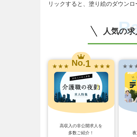
リックすると、塗り絵のダウンロ
R
人気の求
1
No.
★ ★ ★
★ ★ ★
★ ★ 
高収入の非公開求人を
多数ご紹介！
夜