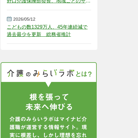
野口介護保険部会長、地域ごとのサー
ビス基盤整備を促す
2026/05/12
こどもの数1329万人、45年連続減で
過去最少を更新 総務省推計