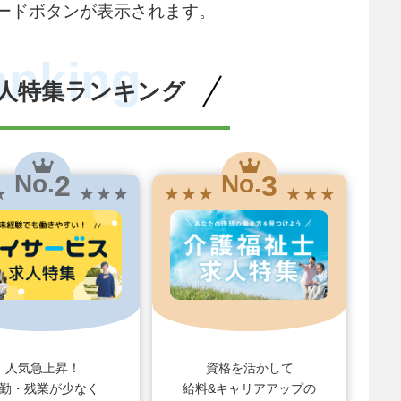
ードボタンが表示されます。
anking
人特集ランキング
2
3
No.
No.
★
★ ★ ★
★ ★ ★
★ ★ ★
人気急上昇！
資格を活かして
勤・残業が少なく
給料&キャリアアップの