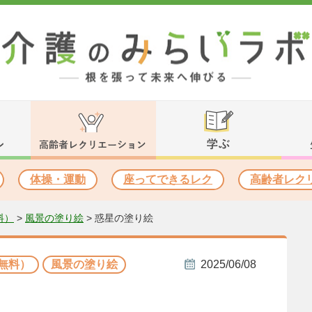
体操・運動
座ってできるレク
高齢者レク
料）
>
風景の塗り絵
>
惑星の塗り絵
無料）
風景の塗り絵
2025/06/08