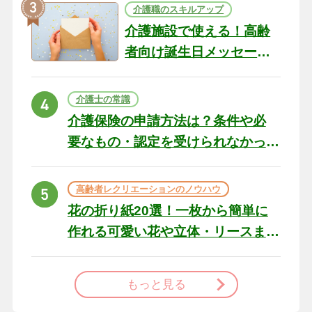
介護職のスキルアップ
介護施設で使える！高齢
者向け誕生日メッセージ
の例文と書き方のポイン
ト
介護士の常識
介護保険の申請方法は？条件や必
要なもの・認定を受けられなかっ
た場合の対処法
高齢者レクリエーションのノウハウ
花の折り紙20選！一枚から簡単に
作れる可愛い花や立体・リースま
で
もっと見る