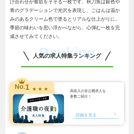
け合わせが食欲をそそる一枚です。秋刀魚は銀色や
青のグラデーションで光沢を表現し、ごはんは温か
みのあるクリーム色で塗るとリアルな仕上がりに。
季節の味わいを思い浮かべながら、心弾む一枚を完
成させてみてください。
Ranking
人気の求人特集ランキング
1
No.
★ ★ ★
高収入の非公開求人を
多数ご紹介！
詳細を見る