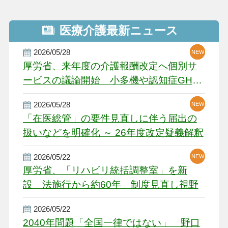
医療介護最新ニュース
2026/05/28
NEW
NEW
NEW
厚労省、来年度の介護報酬改定へ個別サ
ービスの議論開始 小多機や認知症GH、
厳しい経営環境に危機感
2026/05/28
NEW
NEW
「在医総管」の要件見直しに伴う届出の
扱いなどを明確化 ～ 26年度改定疑義解釈
2026/05/22
NEW
厚労省、「リハビリ統括調整室」を新
設 法施行から約60年 制度見直し視野
2026/05/22
2040年問題「全国一律ではない」 野口