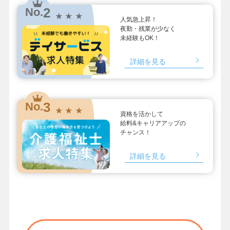
2
No.
★ ★ ★
人気急上昇！
夜勤・残業が少なく
未経験もOK！
詳細を見る
3
No.
★ ★ ★
資格を活かして
給料&キャリアアップの
チャンス！
詳細を見る