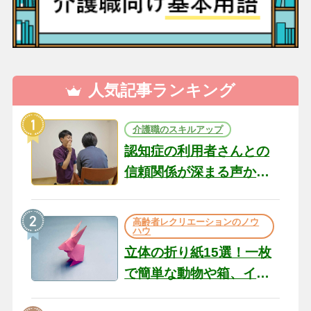
人気記事ランキング
介護職のスキルアップ
認知症の利用者さんとの
信頼関係が深まる声かけ
のコツ10選｜認知症ケア
の現場から（22）
高齢者レクリエーションのノウ
ハウ
立体の折り紙15選！一枚
で簡単な動物や箱、イン
テリアになる作品まで