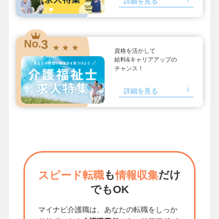
詳細を見る
3
No.
★ ★ ★
資格を活かして
給料&キャリアアップの
チャンス！
詳細を見る
も
だけ
スピード転職
情報収集
でもOK
マイナビ介護職は、あなたの転職をしっか