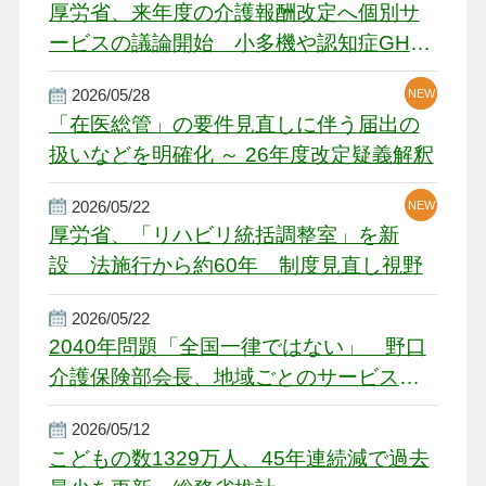
厚労省、来年度の介護報酬改定へ個別サ
ービスの議論開始 小多機や認知症GH、
厳しい経営環境に危機感
2026/05/28
NEW
NEW
「在医総管」の要件見直しに伴う届出の
扱いなどを明確化 ～ 26年度改定疑義解釈
2026/05/22
NEW
厚労省、「リハビリ統括調整室」を新
設 法施行から約60年 制度見直し視野
2026/05/22
2040年問題「全国一律ではない」 野口
介護保険部会長、地域ごとのサービス基
盤整備を促す
2026/05/12
こどもの数1329万人、45年連続減で過去