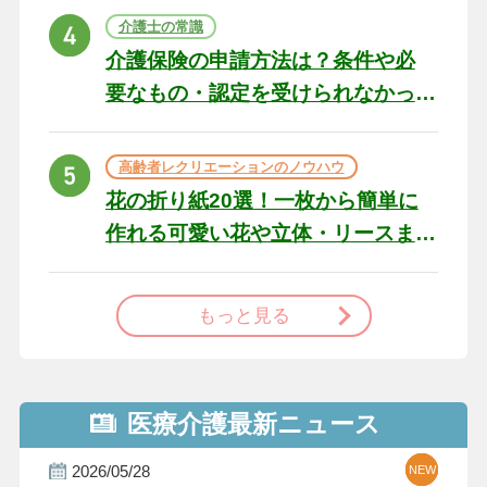
ト
介護士の常識
介護保険の申請方法は？条件や必
要なもの・認定を受けられなかっ
た場合の対処法
高齢者レクリエーションのノウハウ
花の折り紙20選！一枚から簡単に
作れる可愛い花や立体・リースま
で
もっと見る
医療介護最新ニュース
2026/05/28
NEW
NEW
NEW