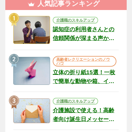
人気記事ランキング
介護職のスキルアップ
認知症の利用者さんとの
信頼関係が深まる声かけ
のコツ10選｜認知症ケア
の現場から（22）
高齢者レクリエーションのノウ
ハウ
立体の折り紙15選！一枚
で簡単な動物や箱、イン
テリアになる作品まで
介護職のスキルアップ
介護施設で使える！高齢
者向け誕生日メッセージ
の例文と書き方のポイン