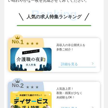
い晴れやかな一枚を完成させてみてください。
Ranking
人気の求人特集ランキング
1
No.
★ ★ ★
高収入の非公開求人を
多数ご紹介！
詳細を見る
2
No.
★ ★ ★
人気急上昇！
夜勤・残業が少なく
未経験もOK！