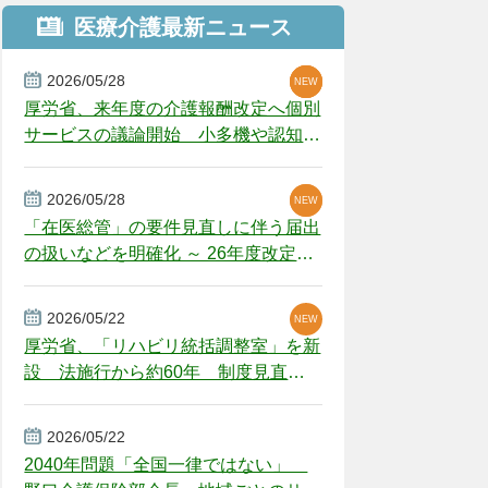
医療介護最新ニュース
2026/05/28
NEW
NEW
NEW
厚労省、来年度の介護報酬改定へ個別
サービスの議論開始 小多機や認知症
GH、厳しい経営環境に危機感
2026/05/28
NEW
NEW
「在医総管」の要件見直しに伴う届出
の扱いなどを明確化 ～ 26年度改定疑
義解釈
2026/05/22
NEW
厚労省、「リハビリ統括調整室」を新
設 法施行から約60年 制度見直し
視野
2026/05/22
2040年問題「全国一律ではない」