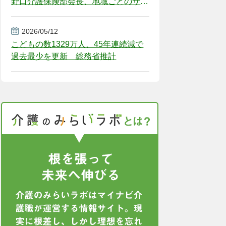
野口介護保険部会長、地域ごとのサー
ビス基盤整備を促す
2026/05/12
こどもの数1329万人、45年連続減で
過去最少を更新 総務省推計