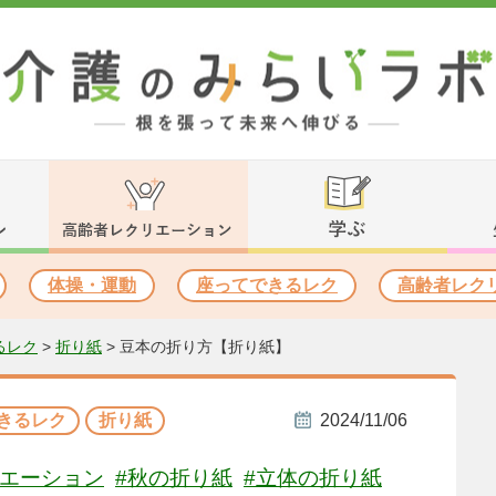
体操・運動
座ってできるレク
高齢者レク
るレク
>
折り紙
>
豆本の折り方【折り紙】
きるレク
折り紙
2024/11/06
リエーション
#秋の折り紙
#立体の折り紙