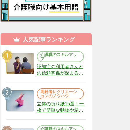
人気記事ランキング
介護職のスキルアッ
プ
認知症の利用者さんと
の信頼関係が深まる声
かけのコツ10選｜認知
症ケアの現場から
高齢者レクリエーシ
（22）
ョンのノウハウ
立体の折り紙15選！一
枚で簡単な動物や箱、
インテリアになる作品
まで
介護職のスキルアッ