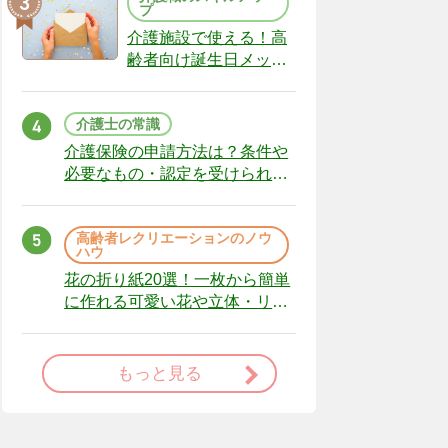
プ
介護施設で使える！高
齢者向け誕生日メッセ
ージの例文と書き方の
ポイント
介護士の常識
介護保険の申請方法は？条件や
必要なもの・認定を受けられな
かった場合の対処法
高齢者レクリエーションのノウ
ハウ
花の折り紙20選！一枚から簡単
に作れる可愛い花や立体・リー
スまで
もっと見る