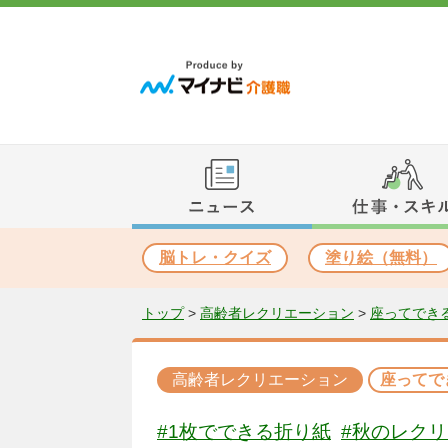
脳トレ・クイズ
塗り絵（無料）
トップ
>
高齢者レクリエーション
>
座ってでき
高齢者レクリエーション
座ってで
#1枚でできる折り紙
#秋のレク