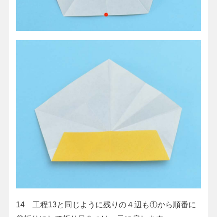
14 工程13と同じように残りの４辺も①から順番に