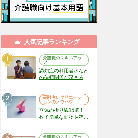
人気記事ランキング
介護職のスキルアッ
プ
認知症の利用者さんと
の信頼関係が深まる声
かけのコツ10選｜認知
症ケアの現場から
高齢者レクリエーシ
（22）
ョンのノウハウ
立体の折り紙15選！一
枚で簡単な動物や箱、
インテリアになる作品
まで
介護職のスキルアッ