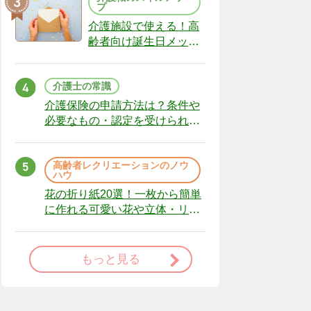
プ
介護施設で使える！高
齢者向け誕生日メッセ
ージの例文と書き方の
ポイント
介護士の常識
介護保険の申請方法は？条件や
必要なもの・認定を受けられな
かった場合の対処法
高齢者レクリエーションのノウ
ハウ
花の折り紙20選！一枚から簡単
に作れる可愛い花や立体・リー
スまで
もっと見る