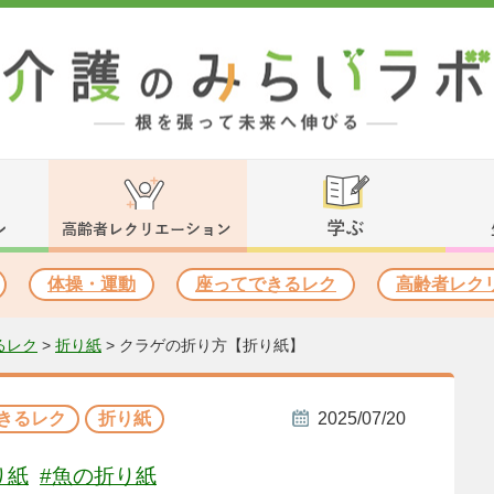
体操・運動
座ってできるレク
高齢者レク
るレク
>
折り紙
>
クラゲの折り方【折り紙】
きるレク
折り紙
2025/07/20
り紙
#魚の折り紙