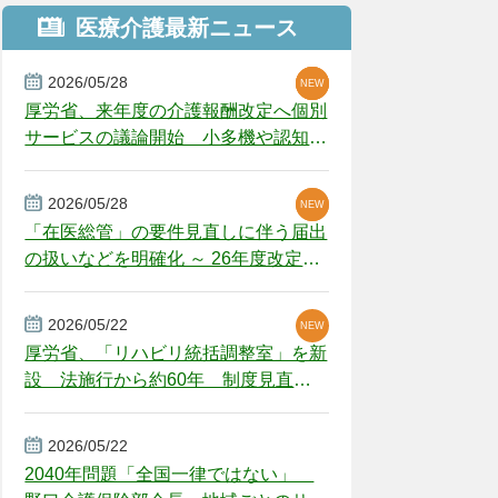
医療介護最新ニュース
2026/05/28
NEW
NEW
NEW
厚労省、来年度の介護報酬改定へ個別
サービスの議論開始 小多機や認知症
GH、厳しい経営環境に危機感
2026/05/28
NEW
NEW
「在医総管」の要件見直しに伴う届出
の扱いなどを明確化 ～ 26年度改定疑
義解釈
2026/05/22
NEW
厚労省、「リハビリ統括調整室」を新
設 法施行から約60年 制度見直し
視野
2026/05/22
2040年問題「全国一律ではない」