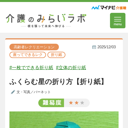
高齢者レクリエーション
2025/12/03
座ってできるレク
折り紙
#一枚でできる折り紙
#立体の折り紙
ふくらむ星の折り方【折り紙】
文・写真／バーネット