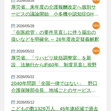
2026/05/28
NEW
NEW
NEW
厚労省、来年度の介護報酬改定へ個別サ
ービスの議論開始 小多機や認知症GH、
厳しい経営環境に危機感
2026/05/28
NEW
NEW
「在医総管」の要件見直しに伴う届出の
扱いなどを明確化 ～ 26年度改定疑義解釈
2026/05/22
NEW
厚労省、「リハビリ統括調整室」を新
設 法施行から約60年 制度見直し視野
2026/05/22
2040年問題「全国一律ではない」 野口
介護保険部会長、地域ごとのサービス基
盤整備を促す
2026/05/12
こどもの数1329万人、45年連続減で過去