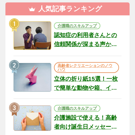
人気記事ランキング
介護職のスキルアップ
認知症の利用者さんとの
信頼関係が深まる声かけ
のコツ10選｜認知症ケア
の現場から（22）
高齢者レクリエーションのノウ
ハウ
立体の折り紙15選！一枚
で簡単な動物や箱、イン
テリアになる作品まで
介護職のスキルアップ
介護施設で使える！高齢
者向け誕生日メッセージ