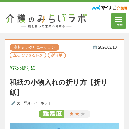
高齢者レクリエーション
2026/02/10
座ってできるレク
折り紙
#花の折り紙
和紙の小物入れの折り方【折り
紙】
文・写真／バーネット