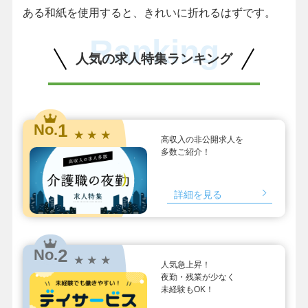
ある和紙を使用すると、きれいに折れるはずです。
Ranking
人気の求人特集ランキング
1
No.
★ ★ ★
高収入の非公開求人を
多数ご紹介！
詳細を見る
2
No.
★ ★ ★
人気急上昇！
夜勤・残業が少なく
未経験もOK！