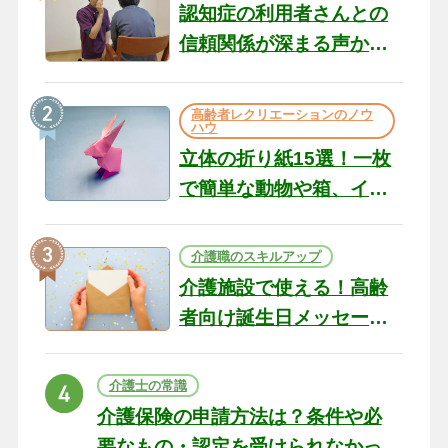
認知症の利用者さんとの
信頼関係が深まる声かけ
のコツ10選｜認知症ケア
の現場から（22）
高齢者レクリエーションのノウ
ハウ
立体の折り紙15選！一枚
で簡単な動物や箱、イン
テリアになる作品まで
介護職のスキルアップ
介護施設で使える！高齢
者向け誕生日メッセージ
の例文と書き方のポイン
ト
介護士の常識
介護保険の申請方法は？条件や必
要なもの・認定を受けられなかっ