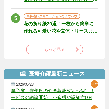
た場合の対処法
高齢者レクリエーションのノウハウ
花の折り紙20選！一枚から簡単に
作れる可愛い花や立体・リースま
で
もっと見る
医療介護最新ニュース
2026/05/28
NEW
NEW
NEW
厚労省、来年度の介護報酬改定へ個別サ
ービスの議論開始 小多機や認知症GH、
厳しい経営環境に危機感
NEW
NEW