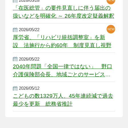
2026/05/28
「在医総管」の要件見直しに伴う届出の
扱いなどを明確化 ～ 26年度改定疑義解釈
2026/05/22
NEW
厚労省、「リハビリ統括調整室」を新
設 法施行から約60年 制度見直し視野
2026/05/22
2040年問題「全国一律ではない」 野口
介護保険部会長、地域ごとのサービス基
盤整備を促す
2026/05/12
こどもの数1329万人、45年連続減で過去
最少を更新 総務省推計