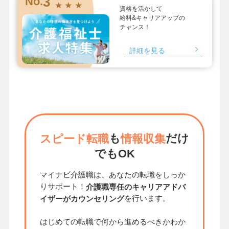
3
No.
★ ★ ★
資格を活かして
給料&キャリアアップの
チャンス！
詳細を見る
も
だけ
スピード転職
情報収集
でもOK
マイナビ介護職は、あなたの転職をしっか
りサポート！
介護職専任のキャリアアドバ
を行います。
イザーがカウンセリング
はじめての転職で何から進めるべきかわか