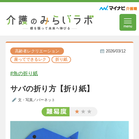
高齢者レクリエーション
2026/03/12
座ってできるレク
折り紙
#魚の折り紙
サバの折り方【折り紙】
文・写真／バーネット