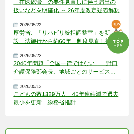
「在医総管」の要件見直しに伴う届出の
扱いなどを明確化 ～ 26年度改定疑義解釈
2026/05/22
NEW
厚労省、「リハビリ統括調整室」を新
設 法施行から約60年 制度見直し視野
2026/05/22
2040年問題「全国一律ではない」 野口
介護保険部会長、地域ごとのサービス基
盤整備を促す
2026/05/12
こどもの数1329万人、45年連続減で過去
最少を更新 総務省推計