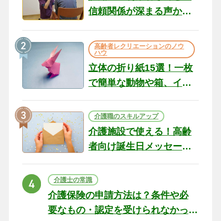
信頼関係が深まる声かけ
のコツ10選｜認知症ケア
の現場から（22）
高齢者レクリエーションのノウ
ハウ
立体の折り紙15選！一枚
で簡単な動物や箱、イン
テリアになる作品まで
介護職のスキルアップ
介護施設で使える！高齢
者向け誕生日メッセージ
の例文と書き方のポイン
ト
介護士の常識
介護保険の申請方法は？条件や必
要なもの・認定を受けられなかっ