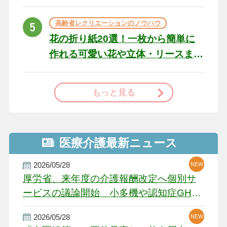
た場合の対処法
高齢者レクリエーションのノウハウ
花の折り紙20選！一枚から簡単に
作れる可愛い花や立体・リースま
で
もっと見る
医療介護最新ニュース
2026/05/28
NEW
NEW
NEW
厚労省、来年度の介護報酬改定へ個別サ
ービスの議論開始 小多機や認知症GH、
厳しい経営環境に危機感
2026/05/28
NEW
NEW