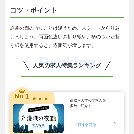
コツ・ポイント
通常の鶴の折り方とは違うため、スタートから注意
しましょう。両面色違いの折り紙や、柄のついた折
り紙を使用すると、雰囲気が増します。
Ranking
人気の求人特集ランキング
1
No.
★ ★ ★
高収入の非公開求人を
多数ご紹介！
詳細を見る