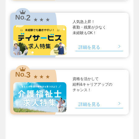
2
No.
★ ★ ★
人気急上昇！
夜勤・残業が少なく
未経験もOK！
詳細を見る
3
No.
★ ★ ★
資格を活かして
給料&キャリアアップの
チャンス！
詳細を見る